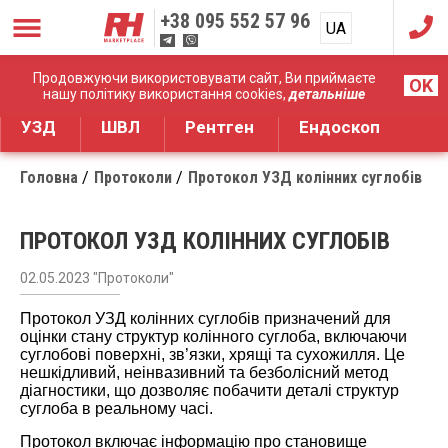
+38
095 552 57 96
UA
RU
Дистрибуція медичного обладнання
Продовжуючи використовувати сайт, Ви приймаєте
OK
нашу політику використання cookies,
детальніше
УЗД
ШВЛ
Рентген
Ендоскоп
Головна
Протоколи
Протокол УЗД колінних суглобів
ПРОТОКОЛ УЗД КОЛІННИХ СУГЛОБІВ
02.05.2023 "Протоколи"
Протокол УЗД колінних суглобів призначений для
оцінки стану структур колінного суглоба, включаючи
суглобові поверхні, зв’язки, хрящі та сухожилля. Це
нешкідливий, неінвазивний та безболісний метод
діагностики, що дозволяє побачити деталі структур
суглоба в реальному часі.
Протокол включає інформацію про становище