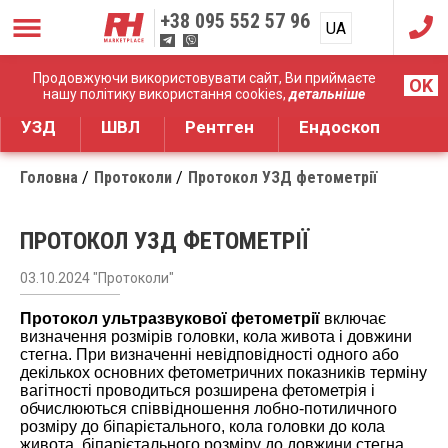
+38
095 552 57 96
UA
RU
Дистрибуція медичного обладнання
Продовжуючи використовувати сайт, Ви приймаєте
OK
нашу політику використання cookies,
детальніше
УЗД
ШВЛ
Рентген
Ендоскоп
Головна
Протоколи
Протокол УЗД фетометрії
ПРОТОКОЛ УЗД ФЕТОМЕТРІЇ
03.10.2024 "Протоколи"
Протокол ультразвукової фетометрії
включає
визначення розмірів головки, кола живота і довжини
стегна. При визначенні невідповідності одного або
декількох основних фетометричних показників терміну
вагітності проводиться розширена фетометрія і
обчислюються співвідношення лобно-потиличного
розміру до біпарієтального, кола головки до кола
живота, біпарієтального розміру до довжини стегна,