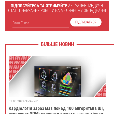
ПІДПИСУЙТЕСЬ ТА ОТРИМУЙТЕ
АКТУАЛЬНІ МЕДИЧНІ
СТАТТІ, НАВЧАННЯ РОБОТИ НА МЕДИЧНОМУ ОБЛАДНАННІ
ПІДПИСАТИСЯ
Ваш E-mail
БІЛЬШЕ НОВИН
01.05.2024 "Новини"
Кардіологія зараз має понад 100 алгоритмів ШІ,
схвалених УПМ; експерти кажуть, що це тільки