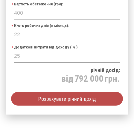
Вартість обстеження (грн):
К-сть робочих днів (в місяць):
Додаткові витрати від доходу ( % )
річнiй дохід:
від
792 000
грн.
Розрахувати річний дохід