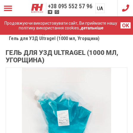
+38
095 552 57 96
UA
RU
Продовжуючи використовувати сайт, Ви приймаєте нашу
OK
політику використання cookies,
детальніше
Головна
Розхідні матеріали
Гель для УЗД Ultragel (1000 мл, Угорщина)
ГЕЛЬ ДЛЯ УЗД ULTRAGEL (1000 МЛ,
УГОРЩИНА)