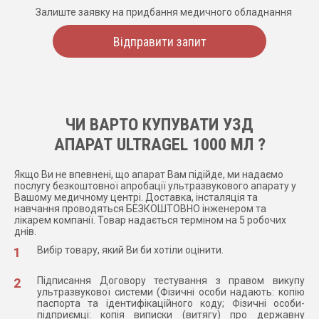
Залиште заявку на придбання медичного обладнання
Відправити запит
ЧИ ВАРТО КУПУВАТИ УЗД
АПАРАТ ULTRAGEL 1000 МЛ ?
Якщо Ви не впевнені, що апарат Вам підійде, ми надаємо
послугу безкоштовної апробації ультразвукового апарату у
Вашому медичному центрі. Доставка, інсталяція та
навчання проводяться БЕЗКОШТОВНО інженером та
лікарем компанії. Товар надається терміном на 5 робочих
днів.
Вибір товару, який Ви би хотіли оцінити.
Підписання Договору тестування з правом викупу
ультразвукової системи (Фізичні особи надають: копію
паспорта та ідентифікаційного коду; Фізичні особи-
підприємці: копія виписки (витягу) про державну