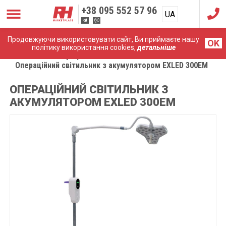
+38
095 552 57 96
UA
RU
Продовжуючи використовувати сайт, Ви приймаєте нашу
OK
політику використання cookies,
детальніше
Головна
Операційне світло
Операційний світильник з акумулятором EXLED 300ЕM
ОПЕРАЦІЙНИЙ СВІТИЛЬНИК З
АКУМУЛЯТОРОМ EXLED 300ЕM