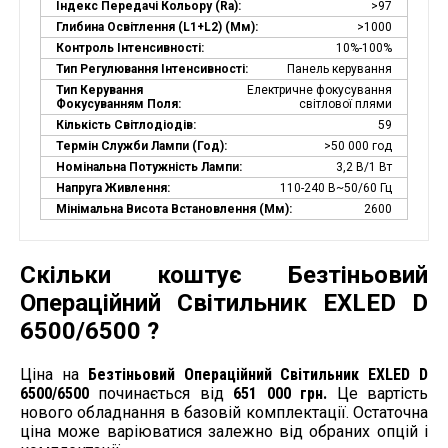
Індекс Передачі Кольору (Ra):
>97
Глибина Освітлення (L1+L2) (мм):
>1000
Контроль Інтенсивності:
10%-100%
Тип Регулювання Інтенсивності:
Панель керування
Тип Керування
Електричне фокусування
Фокусуванням Поля:
світлової плями
Кількість Світлодіодів:
59
Термін Служби Лампи (год):
>50 000 год
Номінальна Потужність Лампи:
3,2 В/1 Вт
Напруга Живлення:
110-240 В~50/60 Гц
Мінімальна Висота Встановлення (мм):
2600
Скільки коштує Безтіньовий
Операційний Світильник EXLED D
6500/6500 ?
Ціна на
Безтіньовий Операційний Світильник EXLED D
6500/6500
починається від
651 000 грн.
Це вартість
нового обладнання в базовій комплектації. Остаточна
ціна може варіюватися залежно від обраних опцій і