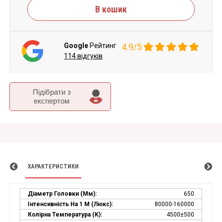
В кошик
Google
Рейтинг
4.9/5
114 відгуків
Підібрати з
експертом
ХАРАКТЕРИСТИКИ
Діаметр Головки (мм):
650
Інтенсивність На 1 М (люкс):
80000-160000
Колірна Температура (K):
4500±500