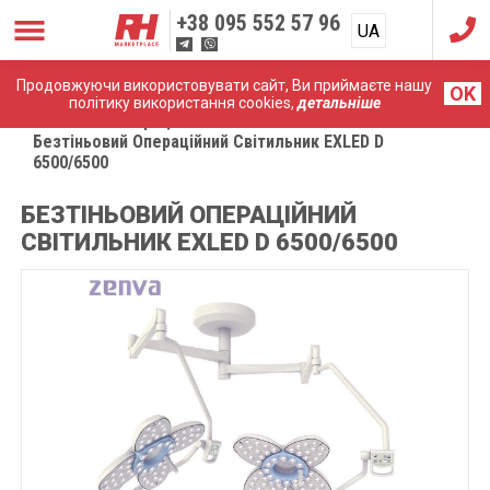
+38
095 552 57 96
UA
RU
Продовжуючи використовувати сайт, Ви приймаєте нашу
OK
політику використання cookies,
детальніше
Головна
Операційне світло
Безтіньовий Операційний Світильник EXLED D
6500/6500
БЕЗТІНЬОВИЙ ОПЕРАЦІЙНИЙ
СВІТИЛЬНИК EXLED D 6500/6500