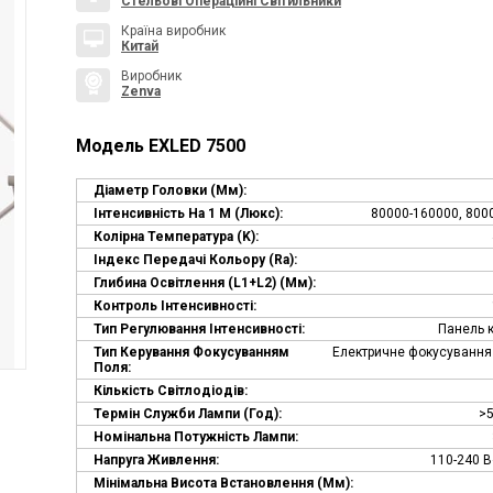
Стельові Операційні Світильники
Країна виробник
Китай
Виробник
Zenva
Модель EXLED 7500
Діаметр Головки (мм):
Інтенсивність На 1 М (люкс):
80000-160000, 800
Колірна Температура (K):
Індекс Передачі Кольору (Ra):
Глибина Освітлення (L1+L2) (мм):
Контроль Інтенсивності:
Тип Регулювання Інтенсивності:
Панель 
Тип Керування Фокусуванням
Електричне фокусування 
Поля:
Кількість Світлодіодів:
Термін Служби Лампи (год):
>5
Номінальна Потужність Лампи:
Напруга Живлення:
110-240 В
Мінімальна Висота Встановлення (мм):