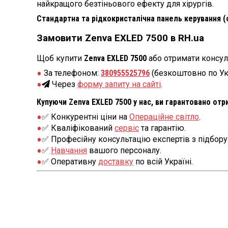
найкращого безтіньового ефекту для хірургів.
Стандартна та рідкокристалічна панель керування (о
Замовити Zenva EXLED 7500 в RH.ua
Щоб купити
Zenva EXLED 7500
або отримати консул
За телефоном:
380955525796
(безкоштовно по Ук
Через
форму запиту на сайті
.
Купуючи Zenva EXLED 7500 у нас, ви гарантовано отр
✅ Конкурентні ціни на
Операційне світло
.
✅ Кваліфікований
сервіс
та гарантію.
✅ Професійну консультацію експертів з підбору
✅
Навчання
вашого персоналу.
✅ Оперативну
доставку
по всій Україні.