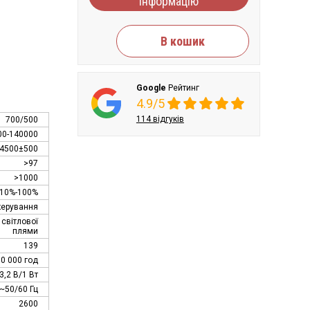
інформацію
В кошик
Google
Рейтинг
4.9/5
114 відгуків
700/500
00-140000
4500±500
>97
>1000
10%-100%
керування
світлової
плями
139
0 000 год
3,2 В/1 Вт
~50/60 Гц
2600