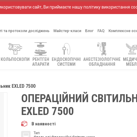
ористовувати сайт, Ви приймаєте нашу політику використання coo
ті та протоколи досліджень
Майстер-класи
Блог
FAQ
Комплексне ос
КОЛЬПОСКОПИ
РЕНТГЕН
ЕНДОСКОПІЧНІ
АНЕСТЕЗІОЛОГІЧНЕ
МЕДИЧ
АПАРАТИ
СИСТЕМИ
ОБЛАДНАННЯ
МЕБЛ
льник EXLED 7500
ОПЕРАЦІЙНИЙ СВІТИЛЬ
EXLED 7500
В наявності
Тип