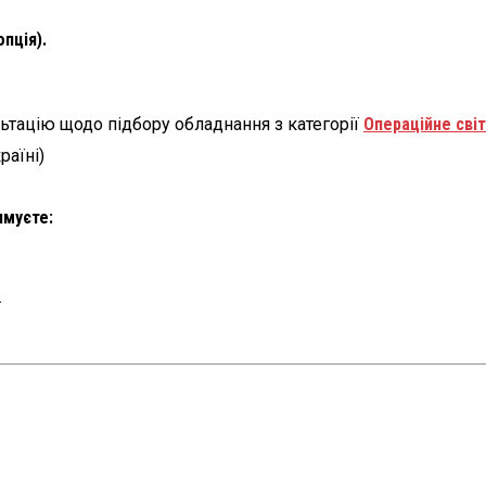
пція).
ьтацію щодо підбору обладнання з категорії
Операційне сві
раїні)
имуєте:
.