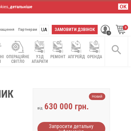
OK
kies,
детальніше
UA
RU
ЗАМОВИТИ ДЗВІНОК
нащення
Партнерам
НІ
ОПЕРАЦІЙНЕ
УЗД
РЕМОНТ
АПГРЕЙД
ОРЕНДА
І
СВІТЛО
АПАРАТИ
НИК
Новий
630 000 грн.
від
Запросити детальну