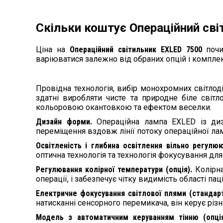
Скільки коштує Операційний сві
Ціна на
Операційний світильник EXLED 7500
почи
варіюватися залежно від обраних опцій і комплек
Провідна технологія, вибір монохромних світлод
здатні виробляти чисте та природне біле світл
кольоровою окантовкою та ефектом веселки.
Дизайн форми.
Операційна лампа EXLED із диз
переміщення вздовж лінії потоку операційної ла
Освітленість і глибина освітлення вільно регулю
оптична технологія та технологія фокусування дл
Регулювання колірної температури (опція).
Колірна
операції, і забезпечує чітку видимість області паці
Електричне фокусування світлової плями (стандар
натисканні сенсорного перемикача, він керує різ
Модель з автоматичним керуванням тінню (опці