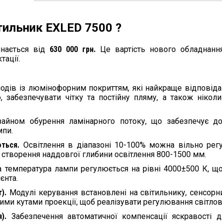
тильник EXLED 7500 ?
нається від
630 000 грн.
Це вартість нового обладнання
тації.
іодів із люмінофорним покриттям, які найкраще відповід
о, забезпечувати чітку та постійну пляму, а також нік
айном обурення ламінарного потоку, що забезпечує до
мпи.
ються.
Освітлення в діапазоні 10-100% можна вільно рег
я створення наддовгої глибини освітлення 800-1500 мм.
 температура лампи регулюється на рівні 4000±500 К, що
єнта.
т).
Модулі керування встановлені на світильнику, сенсор
ними кутами проекції, щоб реалізувати регулювання світлов
я).
Забезпечення автоматичної компенсації яскравості 