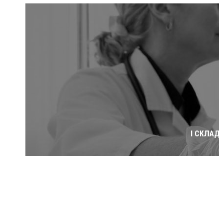
І СКЛА