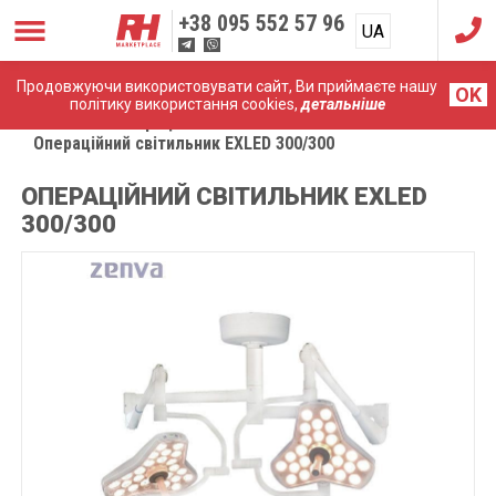
+38
095 552 57 96
UA
RU
Продовжуючи використовувати сайт, Ви приймаєте нашу
OK
політику використання cookies,
детальніше
Головна
Операційне світло
Операційний світильник EXLED 300/300
ОПЕРАЦІЙНИЙ СВІТИЛЬНИК EXLED
300/300