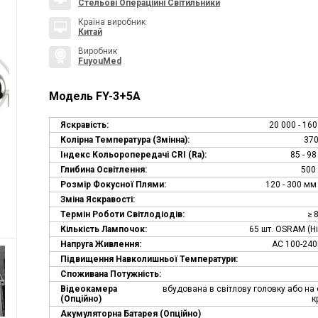
Стельові Операційні Світильники
Країна виробник
Китай
Виробник
FuyouMed
Модель FY-3+5А
Яскравість:
20 000 - 16
Колірна Температура (змінна):
370
Індекс Кольоропередачі CRI (Ra):
85 - 98
Глибина Освітлення:
500
Розмір Фокусної Плями:
120 - 300 мм
Зміна Яскравості:
Термін Роботи Світлодіодів:
≥ 
Кількість Лампочок:
65 шт. OSRAM (Н
Напруга Живлення:
AC 100-240
Підвищення Навколишньої Температури:
Споживана Потужність:
Відеокамера
вбудована в світлову головку або на
(опційно)
к
Акумуляторна Батарея (опційно)