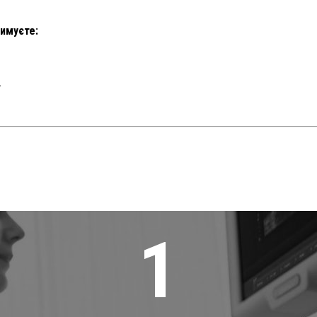
римуєте:
.
1