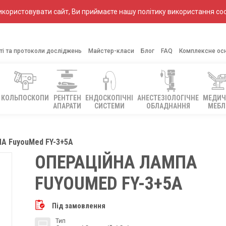
ористовувати сайт, Ви приймаєте нашу політику використання coo
ті та протоколи досліджень
Майстер-класи
Блог
FAQ
Комплексне ос
КОЛЬПОСКОПИ
РЕНТГЕН
ЕНДОСКОПІЧНІ
АНЕСТЕЗІОЛОГІЧНЕ
МЕДИЧ
АПАРАТИ
СИСТЕМИ
ОБЛАДНАННЯ
МЕБЛ
А FuyouMed FY-3+5А
ОПЕРАЦІЙНА ЛАМПА
FUYOUMED FY-3+5А
Під замовлення
Тип