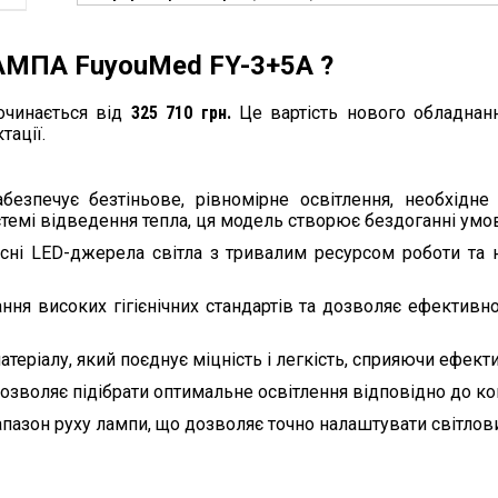
АМПА FuyouMed FY-3+5А ?
чинається від
325 710 грн.
Це вартість нового обладнанн
тації.
безпечує безтіньове, рівномірне освітлення, необхідне 
темі відведення тепла, ця модель створює бездоганні умов
існі LED-джерела світла з тривалим ресурсом роботи та 
ння високих гігієнічних стандартів та дозволяє ефективн
атеріалу, який поєднує міцність і легкість, сприяючи ефе
зволяє підібрати оптимальне освітлення відповідно до кон
пазон руху лампи, що дозволяє точно налаштувати світловий