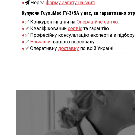
Через
форму запиту на сайті
.
Купуючи FuyouMed FY-3+5А у нас, ви гарантовано от
✅ Конкурентні ціни на
Операційне світло
.
✅ Кваліфікований
сервіс
та гарантію.
✅ Професійну консультацію експертів з підбору
✅
Навчання
вашого персоналу.
✅ Оперативну
доставку
по всій Україні.