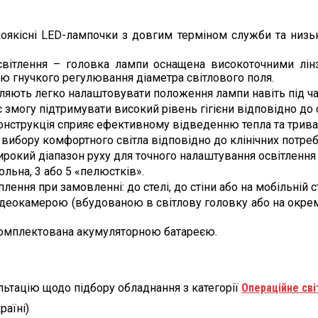
коякісні LED-лампочки з довгим терміном служби та низь
освітлення – головка лампи оснащена високоточними лін
ю гнучкого регулювання діаметра світлового поля.
ляють легко налаштовувати положення лампи навіть під час
змогу підтримувати високий рівень гігієни відповідно до с
 конструкція сприяє ефективному відведенню тепла та трив
вибору комфортного світла відповідно до клінічних потреб
рокий діапазон руху для точного налаштування освітлення в
льна, 3 або 5 «пелюстків».
ення при замовленні: до стелі, до стіни або на мобільній ст
деокамерою (вбудованою в світлову головку або на окрем
укомплектована акумуляторною батареєю.
ьтацію щодо підбору обладнання з категорії
Операційне сві
раїні)