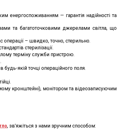
ким енергоспоживанням — гарантія надійності та
зами та багатоточковими джерелами світла, що
 операції – швидко, точно, стерильно.
тандартів стерилізації.
алому терміну служби пристрою.
.
 будь-якій точці операційного поля.
ійці.
ому кронштейні), монітором та відеозаписуючим
тло
, зв’яжіться з нами зручним способом: