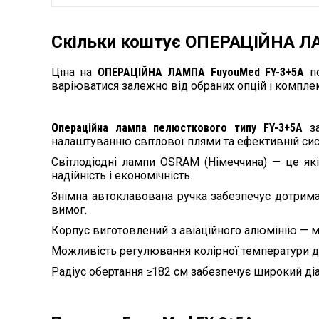
Скільки коштує ОПЕРАЦІЙНА Л
Ціна на
ОПЕРАЦІЙНА ЛАМПА FuyouMed FY-3+5А
по
варіюватися залежно від обраних опцій і комплек
Операційна лампа пелюсткового типу FY-3+5A
за
налаштуванню світлової плями та ефективній сис
Світлодіодні лампи OSRAM (Німеччина) — це як
надійність і економічність.
Знімна автоклавована ручка забезпечує дотрима
вимог.
Корпус виготовлений з авіаційного алюмінію — м
Можливість регулювання колірної температури до
Радіус обертання ≥182 см забезпечує широкий діа