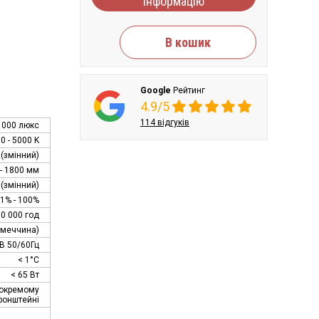
інформацію
В кошик
Google
Рейтинг
4.9/5
114 відгуків
0 000 люкс
0 - 5000 K
 (змінний)
 - 1800 мм
 (змінний)
1% - 100%
80 000 год
імеччина)
В 50/60Гц
< 1°C
< 65 Вт
 окремому
ронштейні