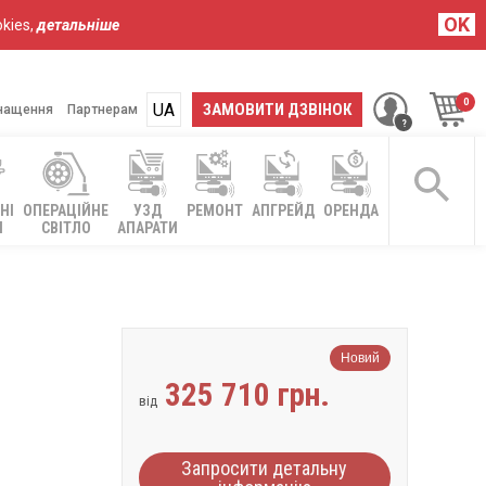
OK
kies,
детальніше
UA
RU
ЗАМОВИТИ ДЗВІНОК
нащення
Партнерам
НІ
ОПЕРАЦІЙНЕ
УЗД
РЕМОНТ
АПГРЕЙД
ОРЕНДА
І
СВІТЛО
АПАРАТИ
Новий
325 710 грн.
від
Запросити детальну