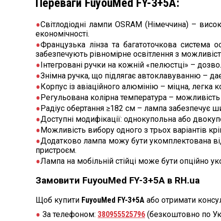
Переваги FuyouMed FY-3+5А:
Світлодіодні лампи OSRAM (Німеччина) – висо
економічності.
Французька лінза та багатоточкова система 
забезпечують рівномірне освітлення з можливіст
Інтегровані ручки на кожній «пелюстці» – дозво
Знімна ручка, що підлягає автоклавуванню – дає 
Корпус із авіаційного алюмінію – міцна, легка
Регульована колірна температура – можливість 
Радіус обертання ≥182 см – лампа забезпечує ши
Доступні модифікації: однокупольна або двокупо
Можливість вибору одного з трьох варіантів кріпл
Додатково лампа можу бути укомплектована ві
пристроєм.
Лампа на мобільній стійці може бути опційно 
Замовити FuyouMed FY-3+5А в RH.ua
Щоб купити
FuyouMed FY-3+5А
або отримати консул
За телефоном:
380955525796
(безкоштовно по Ук