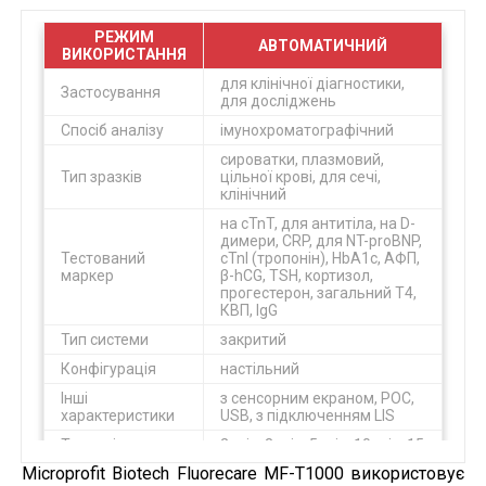
РЕЖИМ
АВТОМАТИЧНИЙ
ВИКОРИСТАННЯ
для клінічної діагностики,
Застосування
для досліджень
Спосіб аналізу
імунохроматографічний
сироватки, плазмовий,
Тип зразків
цільної крові, для сечі,
клінічний
на cTnT, для антитіла, на D-
димери, CRP, для NT-proBNP,
Тестований
cTnI (тропонін), HbA1c, АФП,
маркер
β-hCG, TSH, кортизол,
прогестерон, загальний T4,
КВП, IgG
Тип системи
закритий
Конфігурація
настільний
Інші
з сенсорним екраном, POC,
характеристики
USB, з підключенням LIS
Тривалість
2 min, 3 min, 5 min, 10 min, 15
аналізу
min
Microprofit Biotech Fluorecare MF-T1000 використовує