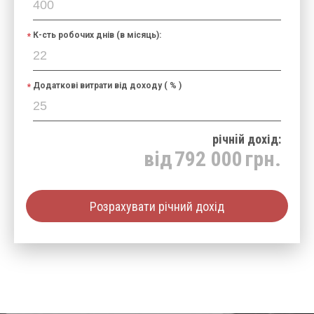
К-сть робочих днів (в місяць):
Додаткові витрати від доходу ( % )
річнiй дохід:
від
792 000
грн.
Розрахувати річний дохід