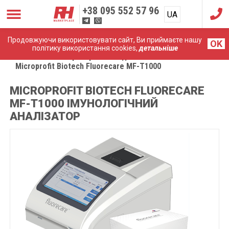
+38
095 552 57 96
UA
RU
Продовжуючи використовувати сайт, Ви приймаєте нашу
OK
політику використання cookies,
детальніше
Головна
Лабораторне обладнання
Microprofit Biotech Fluorecare MF-T1000
MICROPROFIT BIOTECH FLUORECARE
MF-T1000 ІМУНОЛОГІЧНИЙ
АНАЛІЗАТОР