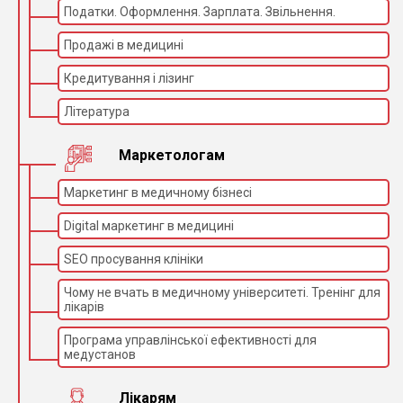
Податки. Оформлення. Зарплата. Звільнення.
мережевий адаптер живлення 220В / 5В (1
шт.)
Продажі в медицині
Кредитування і лізинг
иммерсионное масло (1 фл.)
Література
Гарантія: 12 місяців
Маркетологам
Маркетинг в медичному бізнесі
Digital маркетинг в медицині
SEO просування клініки
Чому не вчать в медичному університеті. Тренінг для
лікарів
Програма управлінської ефективності для
медустанов
Лікарям