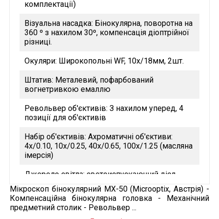
комплектації)
Візуальна насадка: Бінокулярна, поворотна на
360 º з нахилом 30º, компенсація діоптрійної
різниці.
Окуляри: Широкопольні WF, 10х/18мм, 2шт.
Штатив: Металевий, пофарбований
вогнетривкою емаллю
Револьвер об'єктивів: З нахилом уперед, 4
позиції для об'єктивів
Набір об'єктивів: Ахроматичні об'єктиви:
4x/0.10, 10x/0.25, 40x/0.65, 100x/1.25 (масляна
імерсія)
Джерело світла: светоиспускающий діод
(LED), 0,5 Вт/3В, постійний струм
Мікроскоп бінокулярний MX-50 (Microoptix, Австрія) -
Компенсаційна бінокулярна головка - Механічний
Джерело живлення: Вбудований в штатив
предметний столик - Револьвер ...
блок живлення, 5В, регульований, зовнішній