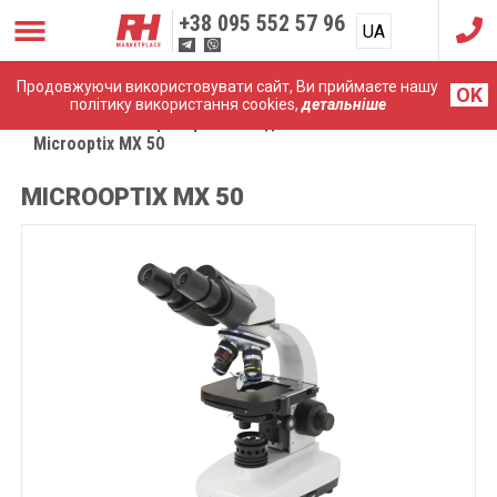
+38
095 552 57 96
UA
RU
Продовжуючи використовувати сайт, Ви приймаєте нашу
OK
політику використання cookies,
детальніше
Головна
Лабораторне обладнання
Microoptix MX 50
MICROOPTIX MX 50