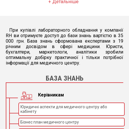
мережевий адаптер живлення 220В / 5В.
Детальніше
Електроживлення: 220 В / 5В, 50 Гц
Предметний столик: Механічний
градуйований, дворівневий, коаксіальна
При купівлі лабораторного обладнання у компанії
рукоятка препаратоводителя праворуч
RH ви отримуєте доступ до бази знань вартістю в 35
000 грн. База знань сформована експертами з 19
Конденсор: Аббе, регульований по висоті, з
річним досвідом в сфері медицини. Юристи,
ірисовою діафрагмою, nA 1.25
бухгалтери, маркетологи, аналітики зробили
оптимальну добірку практичної і тільки потрібної
Колектор: Оптична система з однією лінзою
інформації для медичного центру.
Фокусування: Коаксіальні гвинти грубого і
БАЗА ЗНАНЬ
точного фокусування
Робочі температура і вологість: 18 – 35°С,
Керівникам
менш 85%
Вага і габарити: 4,5 кг; 27 x 27 x 36 см
Юридичні аспекти для медичного центру або
кабінету
Аксесуари, включені в набір:
Бізнес план медичного центру
захисний чохол (1 шт.)