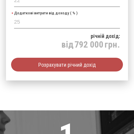
Додаткові витрати від доходу ( % )
річнiй дохід:
від
792 000
грн.
Розрахувати річний дохід