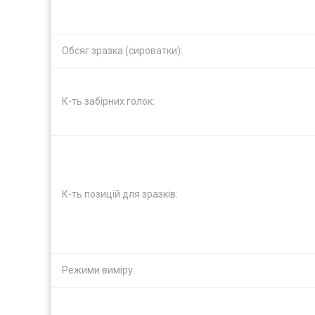
Обсяг зразка (сироватки):
К-ть забірних голок:
К-ть позицій для зразків:
Режими виміру: