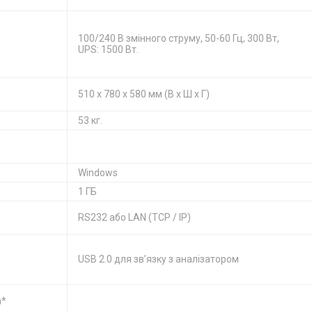
100/240 В змінного струму, 50-60 Гц, 300 Вт,
UPS: 1500 Вт.
510 x 780 x 580 мм (В x Ш x Г)
53 кг.
Windows
1 ГБ
RS232 або LAN (TCP / IP)
USB 2.0 для зв’язку з аналізатором
а*