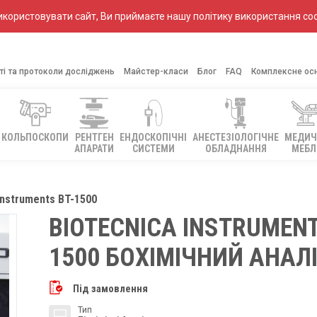
ористовувати сайт, Ви приймаєте нашу політику використання coo
ті та протоколи досліджень
Майстер-класи
Блог
FAQ
Комплексне ос
КОЛЬПОСКОПИ
РЕНТГЕН
ЕНДОСКОПІЧНІ
АНЕСТЕЗІОЛОГІЧНЕ
МЕДИЧ
АПАРАТИ
СИСТЕМИ
ОБЛАДНАННЯ
МЕБЛ
instruments BT-1500
BIOTECNICA INSTRUMENT
1500 БОХІМІЧНИЙ АНАЛ
Під замовлення
Тип