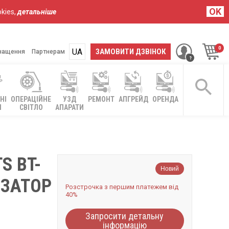
OK
kies,
детальніше
UA
RU
ЗАМОВИТИ ДЗВІНОК
нащення
Партнерам
НІ
ОПЕРАЦІЙНЕ
УЗД
РЕМОНТ
АПГРЕЙД
ОРЕНДА
І
СВІТЛО
АПАРАТИ
S BT-
Новий
ІЗАТОР
Розстрочка з першим платежем від
40%
Запросити детальну
інформацію