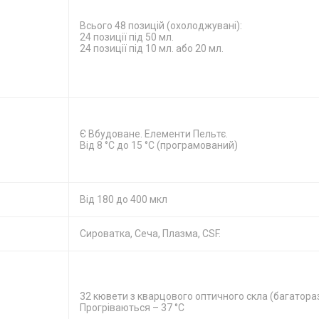
Всього 48 позицій (охолоджувані):
24 позиції під 50 мл.
24 позиції під 10 мл. або 20 мл.
Є Вбудоване. Елементи Пельтє.
Від 8 °C до 15 °C (програмований)
Від 180 до 400 мкл
Сироватка, Сеча, Плазма, CSF.
32 кювети з кварцового оптичного скла (багатораз
Прогріваються – 37 °C