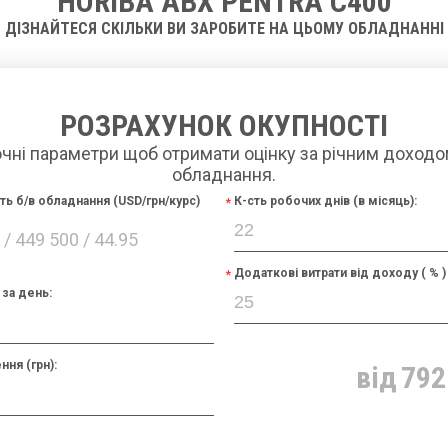
HORIBA ABX PENTRA С400
ДІЗНАЙТЕСЯ СКІЛЬКИ ВИ ЗАРОБИТЕ НА ЦЬОМУ ОБЛАДНАННІ
РОЗРАХУНОК ОКУПНОСТІ
очні параметри щоб отримати оцінку за річним доходо
обладнання.
сть б/в обладнання (USD/грн/курс)
К-сть робочих днів (в місяць):
/ 449 500 / 44.95
Додаткові витрати від доходу ( % )
за день:
ння (грн):
від
792