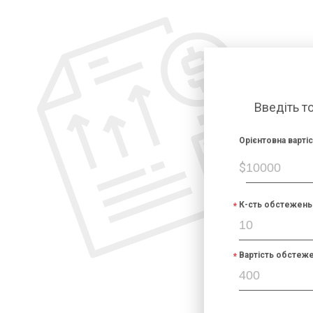
Введіть т
Орієнтовна варті
$
К-сть обстежень 
Вартість обстеже