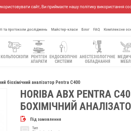
ористовувати сайт, Ви приймаєте нашу політику використання coo
ті та протоколи досліджень
Майстер-класи
Блог
FAQ
Комплексне ос
КОЛЬПОСКОПИ
РЕНТГЕН
ЕНДОСКОПІЧНІ
АНЕСТЕЗІОЛОГІЧНЕ
МЕДИЧ
АПАРАТИ
СИСТЕМИ
ОБЛАДНАННЯ
МЕБЛ
ий біохімічний аналізатор Pentra С400
HORIBA ABX PENTRA С40
БОХІМІЧНИЙ АНАЛІЗАТ
Під замовлення
Тип