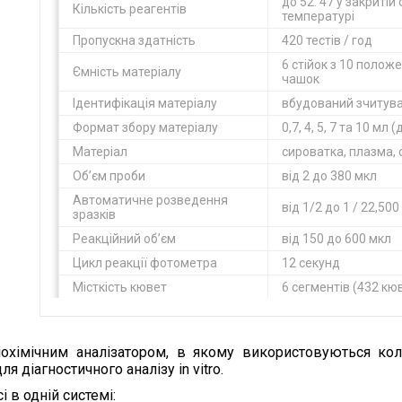
до 52: 47 у закритій 
Кількість реагентів
температурі
Пропускна здатність
420 тестів / год
6 стійок з 10 полож
Ємність матеріалу
чашок
Ідентифікація матеріалу
вбудований зчитува
Формат збору матеріалу
0,7, 4, 5, 7 та 10 мл 
Матеріал
сироватка, плазма, с
Об’єм проби
від 2 до 380 мкл
Автоматичне розведення
від 1/2 до 1 / 22,500
зразків
Реакційний об’єм
від 150 до 600 мкл
Цикл реакції фотометра
12 секунд
Місткість кювет
6 сегментів (432 кю
Вага
100 кг
Розміри (Д * Ш * В)
100 x 70 x 63 см
охімічним аналізатором, в якому використовуються колор
я діагностичного аналізу in vitro.
і в одній системі: