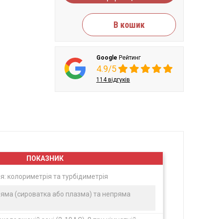
В кошик
Google
Рейтинг
4.9/5
114 відгуків
ПОКАЗНИК
: колориметрія та турбідиметрія
ряма (сироватка або плазма) та непряма