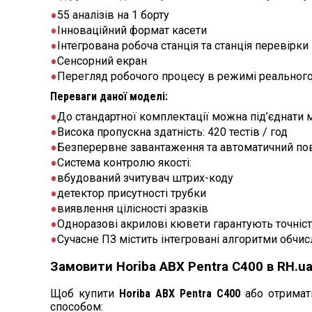
55 аналізів на 1 борту
Інноваційний формат касети
Інтегрована робоча станція та станція перевірки
Сенсорний екран
Перегляд робочого процесу в режимі реального
Переваги даної моделі:
До стандартної комплектації можна під’єднати мод
Висока пропускна здатність: 420 тестів / год
Безперервне завантаження та автоматичний пов
Система контролю якості:
вбудований зчитувач штрих-коду
детектор присутності трубки
виявлення цілісності зразків
Одноразові акрилові кювети гарантують точність
Сучасне ПЗ містить інтегровані алгоритми обчис
Замовити Horiba ABX Pentra С400 в RH.u
Щоб купити
Horiba ABX Pentra С400
або отримати
способом: