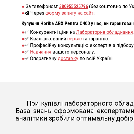
За телефоном:
380955525796
(безкоштовно по Ук
Через
форму запиту на сайті
.
Купуючи Horiba ABX Pentra С400 у нас, ви гарантова
✅ Конкурентні ціни на
Лабораторне обладнання
.
✅ Кваліфікований
сервіс
та гарантію.
✅ Професійну консультацію експертів з підбору
✅
Навчання
вашого персоналу.
✅ Оперативну
доставку
по всій Україні.
При купівлі лабораторного облад
База знань сформована експертами 
аналітики зробили оптимальну добірк