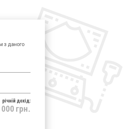
м з даного
річнiй дохід:
 000
грн.