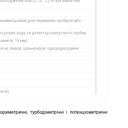
охолодженій зоні (2-10 ° C), 8 при кімнатній
еннями зразків для первинних пробірок або
ч штрих-коду та детектор присутності трубки
(діаметр: 16 мм)
еча, ліквор, цільна кров, однорідні рідини
вети)
иметричні, турбодіметрічні і потенціометричні