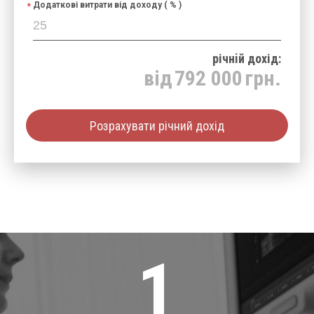
Додаткові витрати від доходу ( % )
річнiй дохід:
від
792 000
грн.
Розрахувати річний дохід
1