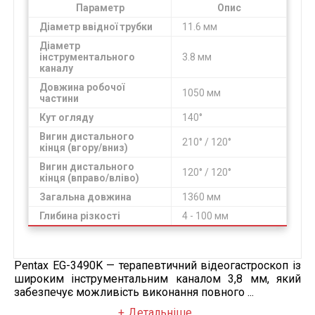
Параметр
Опис
Діаметр ввідної трубки
11.6 мм
Діаметр
інструментального
3.8 мм
каналу
Довжина робочої
1050 мм
частини
Кут огляду
140°
Вигин дистального
210° / 120°
кінця (вгору/вниз)
Вигин дистального
120° / 120°
кінця (вправо/вліво)
Загальна довжина
1360 мм
Глибина різкості
4 - 100 мм
Pentax EG-3490K — терапевтичний відеогастроскоп із
широким інструментальним каналом 3,8 мм, який
забезпечує можливість виконання повного ...
Детальніше