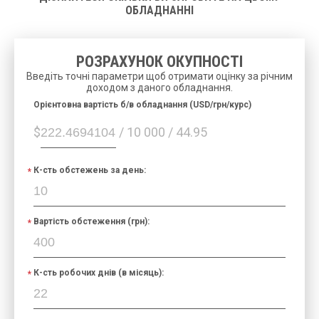
ОБЛАДНАННІ
РОЗРАХУНОК ОКУПНОСТІ
Введіть точні параметри щоб отримати оцінку за річним
доходом з даного обладнання.
Орієнтовна вартість б/в обладнання (USD/грн/курс)
$
/ 10 000 / 44.95
К-сть обстежень за день:
Вартість обстеження (грн):
К-сть робочих днів (в місяць):