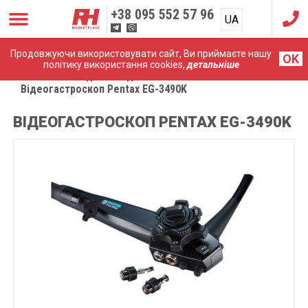
+38
095 552 57 96
UA
RU
Продовжуючи використовувати сайт, Ви приймаєте нашу
OK
політику використання cookies,
детальніше
Головна
Медичні ендоскопи
Відеогастроскоп Pentax EG-3490K
ВІДЕОГАСТРОСКОП PENTAX EG-3490K