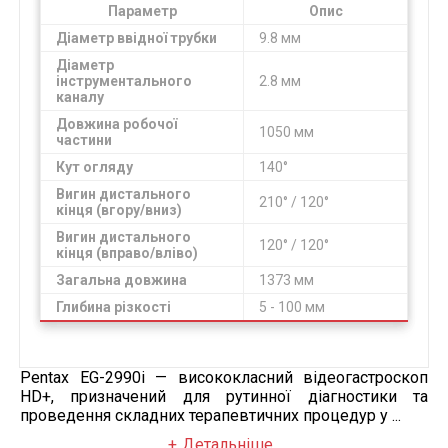
Параметр
Опис
Діаметр ввідної трубки
9.8 мм
Діаметр
інструментального
2.8 мм
каналу
Довжина робочої
1050 мм
частини
Кут огляду
140°
Вигин дистального
210° / 120°
кінця (вгору/вниз)
Вигин дистального
120° / 120°
кінця (вправо/вліво)
Загальна довжина
1373 мм
Глибина різкості
5 - 100 мм
Pentax EG-2990i — висококласний відеогастроскоп
HD+, призначений для рутинної діагностики та
проведення складних терапевтичних процедур у ...
Детальніше