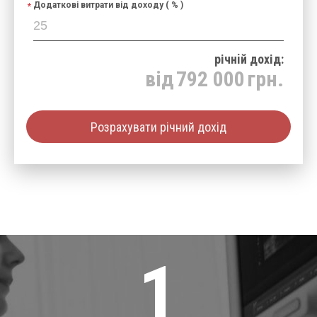
Додаткові витрати від доходу ( % )
річнiй дохід:
від
792 000
грн.
Розрахувати річний дохід
1