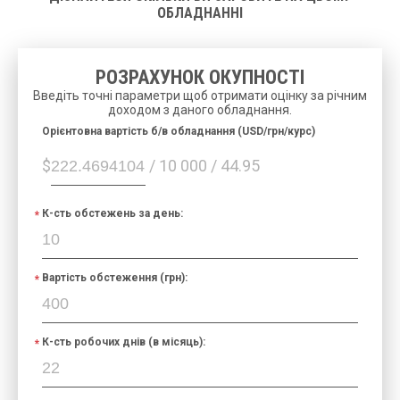
ОБЛАДНАННІ
РОЗРАХУНОК ОКУПНОСТІ
Введіть точні параметри щоб отримати оцінку за річним
доходом з даного обладнання.
Орієнтовна вартість б/в обладнання (USD/грн/курс)
$
/ 10 000 / 44.95
К-сть обстежень за день:
Вартість обстеження (грн):
К-сть робочих днів (в місяць):