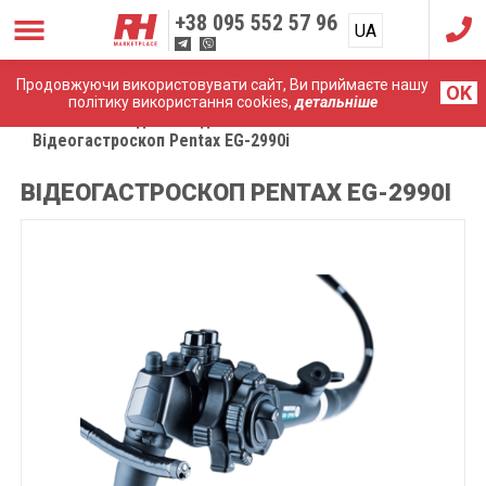
+38
095 552 57 96
UA
RU
Продовжуючи використовувати сайт, Ви приймаєте нашу
OK
політику використання cookies,
детальніше
Головна
Медичні ендоскопи
Відеогастроскоп Pentax EG-2990i
ВІДЕОГАСТРОСКОП PENTAX EG-2990I