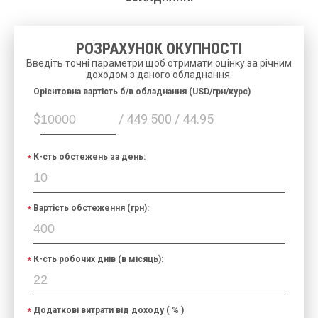
РОЗРАХУНОК ОКУПНОСТІ
Введіть точні параметри щоб отримати оцінку за річним
доходом з даного обладнання.
Орієнтовна вартість б/в обладнання (USD/грн/курс)
$
/ 449 500 / 44.95
К-сть обстежень за день:
Вартість обстеження (грн):
К-сть робочих днів (в місяць):
Додаткові витрати від доходу ( % )