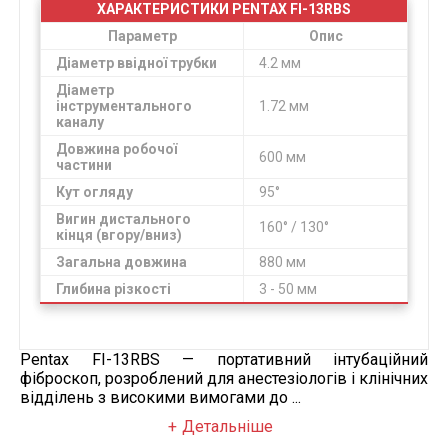
ХАРАКТЕРИСТИКИ PENTAX FI-13RBS
Параметр
Опис
Діаметр ввідної трубки
4.2 мм
Діаметр
інструментального
1.72 мм
каналу
Довжина робочої
600 мм
частини
Кут огляду
95°
Вигин дистального
160° / 130°
кінця (вгору/вниз)
Загальна довжина
880 мм
Глибина різкості
3 - 50 мм
Pentax FI-13RBS — портативний інтубаційний
фіброскоп, розроблений для анестезіологів і клінічних
відділень з високими вимогами до ...
Детальніше