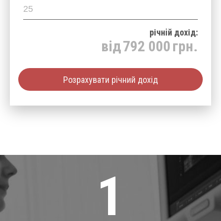
річнiй дохід:
від
792 000
грн.
Розрахувати річний дохід
1