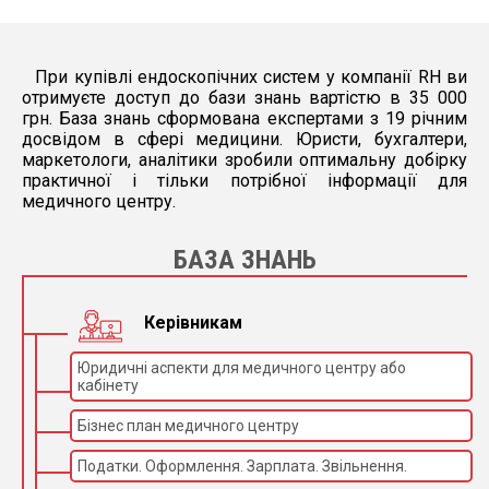
Інструмент. канал: 2,8 мм;
При купівлі ендоскопічних систем у компанії RH ви
Вгору: 210°, вниз: 90°;
отримуєте доступ до бази знань вартістю в 35 000
грн. База знань сформована експертами з 19 річним
Вліво: 100°, вправо: 100°;
досвідом в сфері медицини. Юристи, бухгалтери,
Параметри обладнання:
маркетологи, аналітики зробили оптимальну добірку
практичної і тільки потрібної інформації для
HD розподільна здатність
медичного центру.
Вбудована LED лампа 200 Лм
БАЗА ЗНАНЬ
Вбудована повітряна помпа 30 – 80 кПа, 4 л/
хв або 10 л/хв
Керівникам
Юридичні аспекти для медичного центру або
кабінету
Бізнес план медичного центру
Податки. Оформлення. Зарплата. Звільнення.