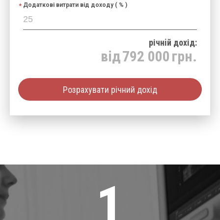
Додаткові витрати від доходу ( % )
річнiй дохід:
від
792 000
грн.
Розрахувати річний дохід
1