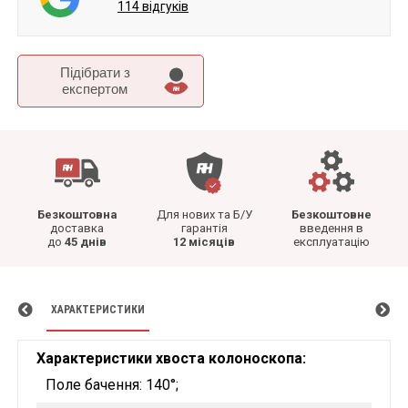
114 відгуків
Підібрати з
експертом
Безкоштовна
Для нових та Б/У
Безкоштовне
доставка
гарантія
введення в
до
45 днів
12 місяців
експлуатацію
ХАРАКТЕРИСТИКИ
Характеристики хвоста колоноскопа:
Поле бачення: 140°;