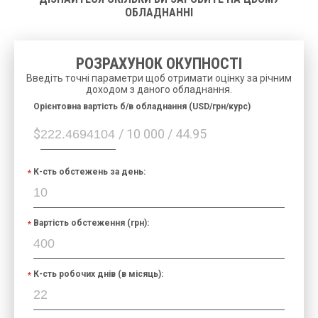
ОБЛАДНАННІ
РОЗРАХУНОК ОКУПНОСТІ
Введіть точні параметри щоб отримати оцінку за річним
доходом з даного обладнання.
Орієнтовна вартість б/в обладнання (USD/грн/курс)
$
/ 10 000 / 44.95
К-сть обстежень за день:
Вартість обстеження (грн):
К-сть робочих днів (в місяць):