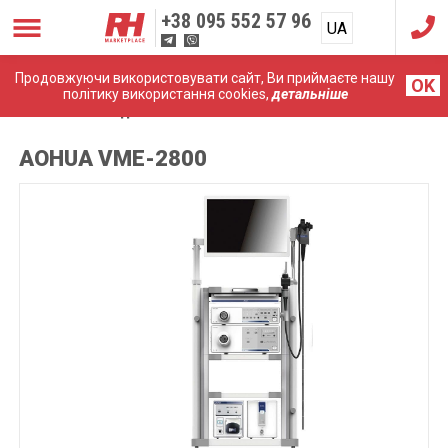
+38
095 552 57 96
UA
RU
Продовжуючи використовувати сайт, Ви приймаєте нашу
OK
політику використання cookies,
детальніше
Головна
Ендоскопічні системи
AOHUA VME-2800
AOHUA VME-2800