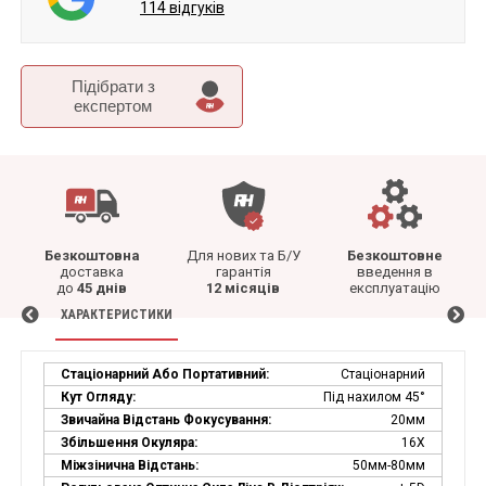
114 відгуків
Підібрати з
експертом
Безкоштовна
Для нових та Б/У
Безкоштовне
доставка
гарантія
введення в
до
45 днів
12 місяців
експлуатацію
ХАРАКТЕРИСТИКИ
Стаціонарний Або Портативний:
Стаціонарний
Кут Огляду:
Під нахилом 45°
Звичайна Відстань Фокусування:
20мм
Збільшення Окуляра:
16X
Міжзінична Відстань:
50мм-80мм