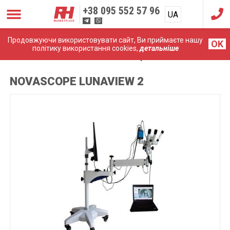
+38
095 552 57 96
UA
RU
Продовжуючи використовувати сайт, Ви приймаєте нашу
OK
політику використання cookies,
детальніше
Головна
Кольпоскопи
NovaScope LunaView 2
NOVASCOPE LUNAVIEW 2