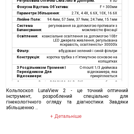
Регульована Оптична Сила Лінз В Діоптріях:
± 5D
Фокусна Відстань Об'єктива:
F = 300мм
Параметри Збільшення:
2.7X, 4.4X, 6.6X, 10X, 16.6X
Лінійне Поле:
94.4мм, 57.5мм, 37.9мм, 24.7мм, 15.1мм
Система
регулювання за допомогою противаги з
Балансування:
можливістю фіксації
Освітлення:
коаксіальне освітлення за допомогою 10Вт
LED джерела живлення, регульована
яскравість, освітленість> 30000lx
Фільтр:
вбудовані зелений і синій фільтри
Конструкція:
коротка трубка з п'ятикутною основою на
коліщатках
З Роздільником Променя І
C-mount 1/3 дюймова
Перехідником Для
відеокамера, яка
Відеокамери:
прикріплюється
Адаптер
Вихід: DC12V3A, 36 Вт (W), довжина кабелю 3
Живлення:
м (m) з магнітним кільцем, вихідний роз'єм:
Кольпоскоп LunaView 2 - це точний оптичний
коаксіальний штекер 5,5x2,1 мм (mm)
інструмент, розроблений спеціально для
Опціонні
пристрій демонстрації, камера, SLR
гінекологічного огляду та діагностики. Завдяки
Компоненти:
перехідник для камери, монітор, об'єктив (F
= 230мм і F = 280мм), кріплення для
збільшенню ...
монітора
Детальніше