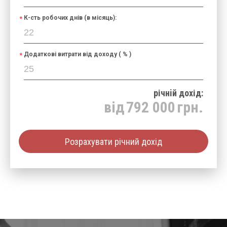
К-сть робочих днів (в місяць):
Додаткові витрати від доходу ( % )
річнiй дохід:
від
792 000
грн.
Розрахувати річний дохід