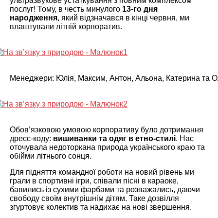
ультразвукове устаткування з повним комплексом
послуг! Тому, в честь минулого
13-го дня
народження
, який відзначався в кінці червня, ми
влаштували літній корпоратив.
Менеджери: Юлія, Максим, Антон, Альона, Катерина та 
Обов’язковою умовою корпоративу було дотримання
дресс-коду:
вишиванки та одяг в етно-стилі
. Нас
оточувала недоторкана природа українського краю та
обійми літнього сонця.
Для підняття командної роботи на новий рівень ми
грали в спортивні ігри, співали пісні в караоке,
бавились із сухими фарбами та розважались, даючи
свободу своїм внутрішнім дітям. Таке дозвілля
згуртовує колектив та надихає на нові звершення.