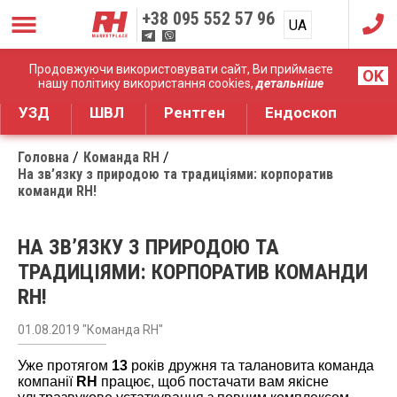
+38
095 552 57 96
UA
RU
Дистрибуція медичного обладнання
Продовжуючи використовувати сайт, Ви приймаєте
OK
нашу політику використання cookies,
детальніше
УЗД
ШВЛ
Рентген
Ендоскоп
Головна
Команда RH
На зв’язку з природою та традиціями: корпоратив
команди RH!
НА ЗВ’ЯЗКУ З ПРИРОДОЮ ТА
ТРАДИЦІЯМИ: КОРПОРАТИВ КОМАНДИ
RH!
01.08.2019 "Команда RH"
Уже протягом
13
років дружня та талановита команда
компанії
RH
працює, щоб постачати вам якісне