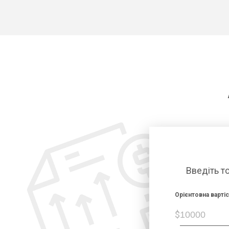
Введіть т
Орієнтовна варті
$