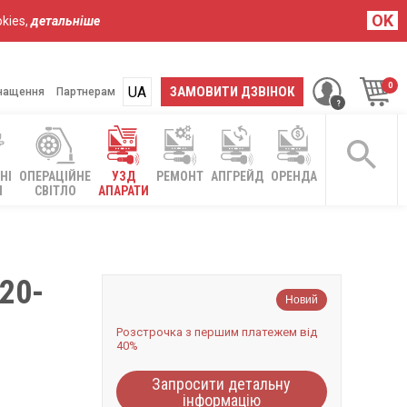
OK
kies,
детальніше
UA
RU
ЗАМОВИТИ ДЗВІНОК
нащення
Партнерам
НІ
ОПЕРАЦІЙНЕ
УЗД
РЕМОНТ
АПГРЕЙД
ОРЕНДА
І
СВІТЛО
АПАРАТИ
20-
Новий
Розстрочка з першим платежем від
40%
Запросити детальну
інформацію