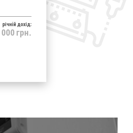
річнiй дохід:
 000
грн.