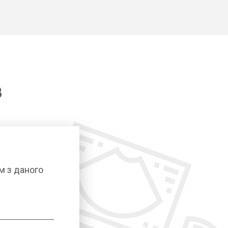
B
м з даного