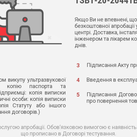
TSB1-20-20441B
Якщо Ви не впевнені, що
безкоштовної апробації
центрі. Доставка, інст
інженером та лікарем ко
днів.
Підписання Акту пр
ом викупу ультразвукової
Введення в експлуа
: копію паспорта та
ємці: копія виписки
Підписання Догово
ичні особи: копія виписки
про повернення тов
опія Статуту або іншого
ння договорів.)
послугою апробації. Обов’язковою вимогою є наявніс
що прописано в Договорі тестування.