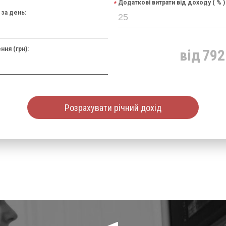
Додаткові витрати від доходу ( % )
за день:
ння (грн):
від
792
Розрахувати річний дохід