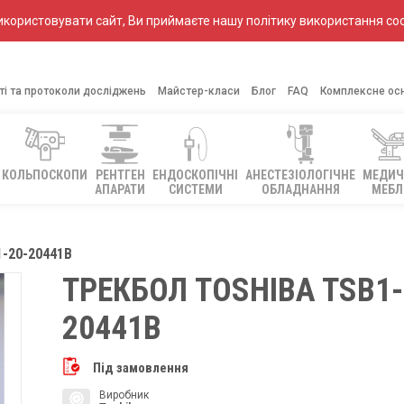
ористовувати сайт, Ви приймаєте нашу політику використання coo
ті та протоколи досліджень
Майстер-класи
Блог
FAQ
Комплексне ос
КОЛЬПОСКОПИ
РЕНТГЕН
ЕНДОСКОПІЧНІ
АНЕСТЕЗІОЛОГІЧНЕ
МЕДИЧ
АПАРАТИ
СИСТЕМИ
ОБЛАДНАННЯ
МЕБЛ
-20-20441B
ТРЕКБОЛ TOSHIBA TSB1-
20441B
Під замовлення
Виробник