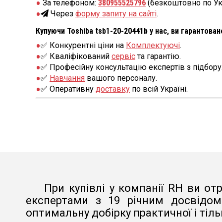
За телефоном:
380955525796
(безкоштовно по Ук
Через
форму запиту на сайті
.
Купуючи Toshiba tsb1-20-20441b у нас, ви гарантова
✅ Конкурентні ціни на
Комплектуючі
.
✅ Кваліфікований
сервіс
та гарантію.
✅ Професійну консультацію експертів з підбору
✅
Навчання
вашого персоналу.
✅ Оперативну
доставку
по всій Україні.
При купівлі у компанії RH ви от
експертами з 19 річним досвідом
оптимальну добірку практичної і тіль