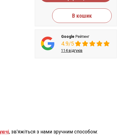
В кошик
Google
Рейтинг
4.9/5
114 відгуків
уючі
, зв’яжіться з нами зручним способом: