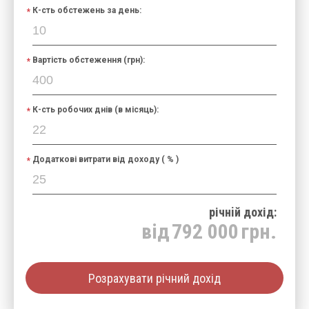
К-сть обстежень за день:
Вартість обстеження (грн):
К-сть робочих днів (в місяць):
Додаткові витрати від доходу ( % )
річнiй дохід:
від
792 000
грн.
Розрахувати річний дохід