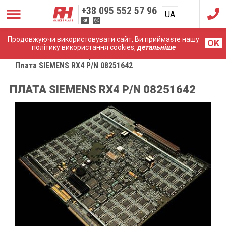
+38
095 552 57 96
UA
RU
Продовжуючи використовувати сайт, Ви приймаєте нашу
OK
політику використання cookies,
детальніше
Головна
Комплектуючі
Плата SIEMENS RX4 P/N 08251642
ПЛАТА SIEMENS RX4 P/N 08251642