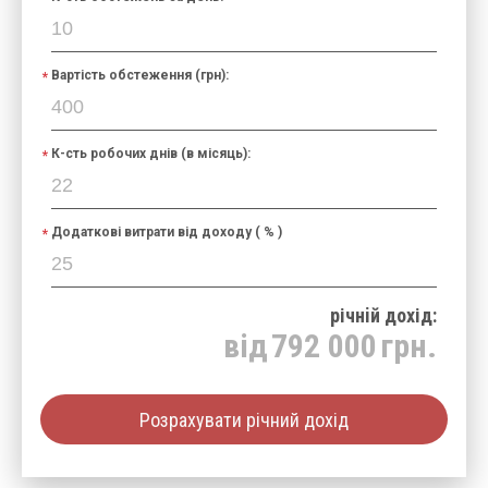
Вартість обстеження (грн):
К-сть робочих днів (в місяць):
Додаткові витрати від доходу ( % )
річнiй дохід:
від
792 000
грн.
Розрахувати річний дохід