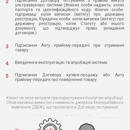
Підписання Договору тестування з правом викупу
ультразвукової системи (Фізичні особи надають: копію
паспорта та ідентифікаційного коду; Фізичні особи-
підприємці: копія виписки (витягу) про державну
реєстрацію; Юридичні особи: копія виписки (витягу) про
державну реєстрацію, копія Статуту або іншого
документу, що підтверджує право укладання
договорів.)
Підписання Акту прийому-передачі при отриманні
товару.
Введення в експлуатацію та апробація системи.
Підписання Договору купівлі-продажу або Акту
прийому-передачі про повернення товару.
Клієнт не несе витрати при користуванні послугою апробації.
Обов’язковою вимогою є наявність джерела безперебійного
живлення (ДБЖ), що прописано в Договорі тестування.