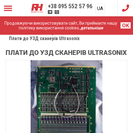
+38
095 552 57 96
UA
RU
Продовжуючи використовувати сайт, Ви приймаєте нашу
OK
політику використання cookies,
детальніше
Головна
Комплектуючі
Плати до УЗД сканерів Ultrasonix
ПЛАТИ ДО УЗД СКАНЕРІВ ULTRASONIX