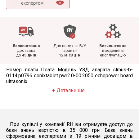
експертом
Безкоштовна
Для нових та Б/У
Безкоштовне
доставка
гарантія
введення в
до
45 днів
12 місяців
експлуатацію
Номер плати Плата Модель УЗД апарата slmus-b-
0114.p0796 sonixtablet pwr2.0-00.2050 echopower board
ultrasonix ...
Детальніше
При купівлі у компанії RH ви отримуєте доступ до
бази знань вартістю в 35 000 грн. База знань
сформована експертами з 19 річним досвідом в