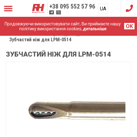
+38
095 552 57 96
UA
RU
Продовжуючи використовувати сайт, Ви приймаєте нашу
OK
політику використання cookies,
детальніше
Головна
Комплектуючі до ендоскопічних систем
Зубчастий ніж для LPM-0514
ЗУБЧАСТИЙ НІЖ ДЛЯ LPM-0514