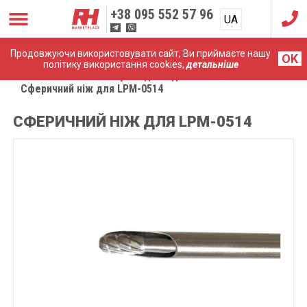
+38
095 552 57 96
UA
RU
Продовжуючи використовувати сайт, Ви приймаєте нашу
OK
політику використання cookies,
детальніше
Головна
Комплектуючі до ендоскопічних систем
Сферичний ніж для LPM-0514
СФЕРИЧНИЙ НІЖ ДЛЯ LPM-0514