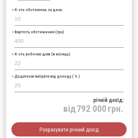
К-сть обстежень за день:
Вартість обстеження (грн):
К-сть робочих днів (в місяць):
Додаткові витрати від доходу ( % )
річнiй дохід:
від
792 000
грн.
Розрахувати річний дохід