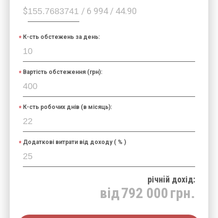
$
/ 6 994 / 44.90
К-сть обстежень за день:
Вартість обстеження (грн):
К-сть робочих днів (в місяць):
Додаткові витрати від доходу ( % )
річнiй дохід:
від
792 000
грн.