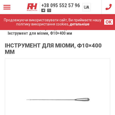
+38
095 552 57 96
UA
RU
Продовжуючи використовувати сайт, Ви приймаєте нашу
OK
політику використання cookies,
детальніше
Головна
Комплектуючі до ендоскопічних систем
Інструмент для міоми, Ф10×400 мм
ІНСТРУМЕНТ ДЛЯ МІОМИ, Ф10×400
ММ