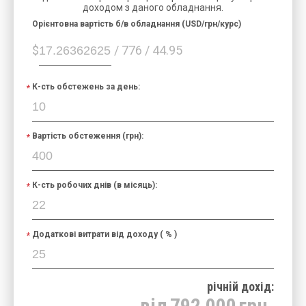
доходом з даного обладнання.
Орієнтовна вартість б/в обладнання (USD/грн/курс)
$
/ 776 / 44.95
К-сть обстежень за день:
Вартість обстеження (грн):
К-сть робочих днів (в місяць):
Додаткові витрати від доходу ( % )
річнiй дохід:
від
792 000
грн.