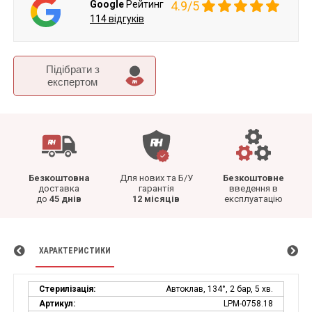
Google
Рейтинг
4.9/5
114 відгуків
Підібрати з
експертом
Безкоштовна
Для нових та Б/У
Безкоштовне
доставка
гарантія
введення в
до
45 днів
12 місяців
експлуатацію
ХАРАКТЕРИСТИКИ
Стерилізація:
Автоклав, 134°, 2 бар, 5 хв.
Артикул:
LPM-0758.18