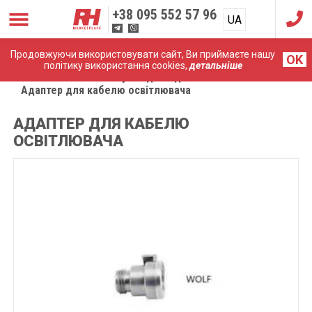
+38
095 552 57 96
UA
RU
Продовжуючи використовувати сайт, Ви приймаєте нашу
OK
політику використання cookies,
детальніше
Головна
Комплектуючі до ендоскопічних систем
Адаптер для кабелю освітлювача
АДАПТЕР ДЛЯ КАБЕЛЮ
ОСВІТЛЮВАЧА