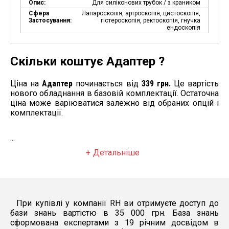
Опис:
Для силіконових трубок / з краником
Сфера
Лапароскопія, артроскопія, цистоскопія,
Застосування:
гістероскопія, ректоскопія, гнучка
ендоскопія
Скільки коштує Адаптер ?
Ціна на
Адаптер
починається від
339 грн.
Це вартість
нового обладнання в базовій комплектації. Остаточна
ціна може варіюватися залежно від обраних опцій і
комплектації.
...
Детальніше
При купівлі у компанії RH ви отримуєте доступ до
бази знань вартістю в 35 000 грн. База знань
сформована експертами з 19 річним досвідом в