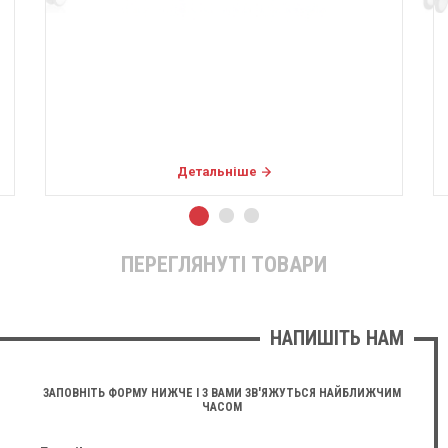
ьніше
Детальніше
ПЕРЕГЛЯНУТІ ТОВАРИ
НАПИШІТЬ НАМ
ЗАПОВНІТЬ ФОРМУ НИЖЧЕ І З ВАМИ ЗВ'ЯЖУТЬСЯ НАЙБЛИЖЧИМ
ЧАСОМ