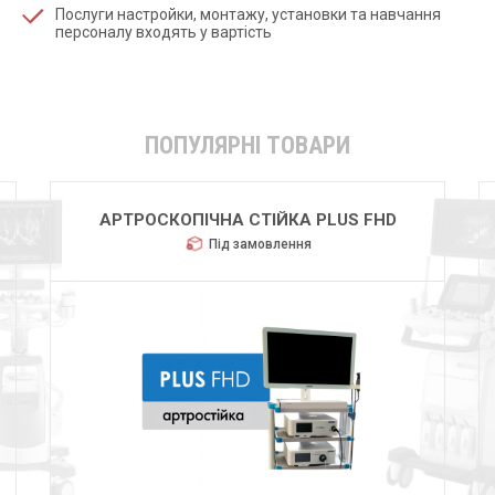
Послуги настройки, монтажу, установки та навчання
персоналу входять у вартість
ПОПУЛЯРНІ ТОВАРИ
СТІЙКА PLUS FHD
HUGER 2600
амовлення
Під замовлення