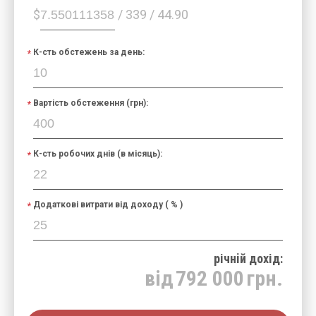
$
/ 339 / 44.90
К-сть обстежень за день:
Вартість обстеження (грн):
К-сть робочих днів (в місяць):
Додаткові витрати від доходу ( % )
річнiй дохід:
від
792 000
грн.