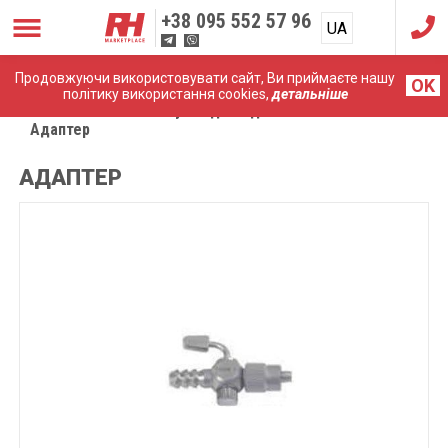
+38
095 552 57 96
UA
RU
Продовжуючи використовувати сайт, Ви приймаєте нашу
OK
політику використання cookies,
детальніше
Головна
Комплектуючі до ендоскопічних систем
Адаптер
АДАПТЕР