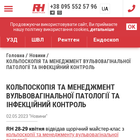
+38
095 552 57 96
UA
RU
Дистрибуція медичного обладнання
Продовжуючи використовувати сайт, Ви приймаєте
OK
нашу політику використання cookies,
детальніше
УЗД
ШВЛ
Рентген
Ендоскоп
Головна
Новини
КОЛЬПОСКОПІЯ ТА МЕНЕДЖМЕНТ ВУЛЬВОВАГІНАЛЬНОЇ
ПАТОЛОГІЇ ТА ІНФЕКЦІЙНИЙ КОНТРОЛЬ
КОЛЬПОСКОПІЯ ТА МЕНЕДЖМЕНТ
ВУЛЬВОВАГІНАЛЬНОЇ ПАТОЛОГІЇ ТА
ІНФЕКЦІЙНИЙ КОНТРОЛЬ
02.05.2023 "Новини"
RH
28-29 квітня
відвідав щорічний майстер-клас з
кольпоскопії та менеджменту вульвовагінальної