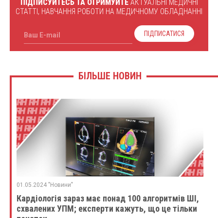
ПІДПИСУЙТЕСЬ ТА ОТРИМУЙТЕ
АКТУАЛЬНІ МЕДИЧНІ
СТАТТІ, НАВЧАННЯ РОБОТИ НА МЕДИЧНОМУ ОБЛАДНАННІ
ПІДПИСАТИСЯ
Ваш E-mail
БІЛЬШЕ НОВИН
01.05.2024 "Новини"
Кардіологія зараз має понад 100 алгоритмів ШІ,
схвалених УПМ; експерти кажуть, що це тільки