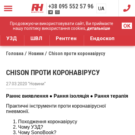
+38
095 552 57 96
UA
RU
Дистрибуція медичного обладнання
Продовжуючи використовувати сайт, Ви приймаєте
OK
нашу політику використання cookies,
детальніше
УЗД
ШВЛ
Рентген
Ендоскоп
Головна
Новини
Chison проти коронавірусу
CHISON ПРОТИ КОРОНАВІРУСУ
27.03.2020 "Новини"
Раннє виявлення ● Рання ізоляція ● Рання терапія
Практичні інструменти проти коронавірусної
пневмонії.
Походження коронавірусу
Чому УЗД?
Чому SonoBook?