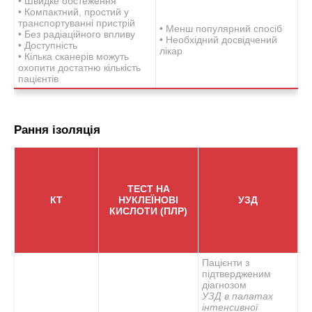
• Швидке обстеження
• Компактний, простий у
транспортуванні пристрій
• Менш популярний спосіб
• Без радіаційного впливу
• Необхідний досвідчений
• Доступність
лікар
• Кілька сканерів можуть
охопити достатню кількість
пацієнтів
Рання ізоляція
ТЕСТ НА
КТ
НУКЛЕЇНОВІ
УЗД
КИСЛОТИ (ПЛР)
Пацієнти з
підтвердженим
діагнозом
УЗД в палатах
інтенсивної