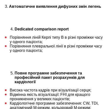
3.
Автоматичне виявлення дифузних змін легень
Dedicated comparison report
Порівняння ліній Керлі типу В в різні проміжки часу
у одного пацієнта;
Порівняння плевральної лінії в різні проміжки часу
у одного пацієнта;
Повне програмне забезпечення та
професійний пакет розрахунків для
кардіології
Висока частота кадрів при візуалізації серця;
Відмінна якість візуалізації: FHI для кращого
проникнення у великих пацієнтів;
Кардіологічне програмне забезпечення: CW, TDI,
анатомічний M-режим, кольоровий M-режим;