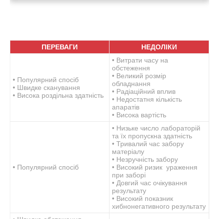
ПЕРЕВАГИ
НЕДОЛІКИ
• Витрати часу на
обстеження
• Великий розмір
• Популярний спосіб
обладнання
• Швидке сканування
• Радіаційний вплив
• Висока роздільна здатність
• Недостатня кількість
апаратів
• Висока вартість
• Низьке число лабораторій
та їх пропускна здатність
• Тривалий час забору
матеріалу
• Незручність забору
• Популярний спосіб
• Високий ризик ураження
при заборі
• Довгий час очікування
результату
• Високий показник
хибнонегативного результату