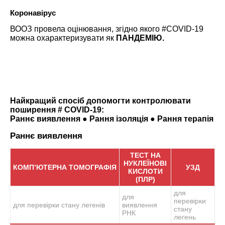
Коронавірус
ВООЗ провела оцінювання, згідно якого #COVID-19
можна охарактеризувати як
ПАНДЕМІЮ.
Найкращий спосіб допомогти контролювати
поширення # COVID-19:
Раннє виявлення ● Рання ізоляція ● Рання терапія
Раннє виявлення
ТЕСТ НА
НУКЛЕЇНОВІ
КОМП’ЮТЕРНА
ТОМОГРАФІЯ
УЗД
КИСЛОТИ
(ПЛР)
для
для
перевірки
для перевірки стану легенів
виявлення
стану
РНК
легень