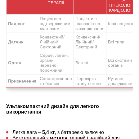
ТА
ТЕРАПІЇ
ГІНЕКОЛОГІЇ,
КАРДІОЛОГІЇ
Пацієнти з
Пацієнти з
Пацієнт
підтвердженим
підозрою на
Інші пацієнти
діагнозом
захворювання
Конвексний/
Конвексний/
Датчик
Лінійний/
Лінійний/
Всі типи
Секторний
Секторний
Серце, легені,
органи
Всі системи
Орган
Легені
черевної
органів
порожнини
Спостереження
Перевірка
Рутинні
Призначення
та біопсія
стану легенів
дослідження
Ультакомпактний дизайн для легкого
використання
Легка вага –
5,4 кг
, з батареєю включно
Виготовлений з
металу
: міцний і надійний для