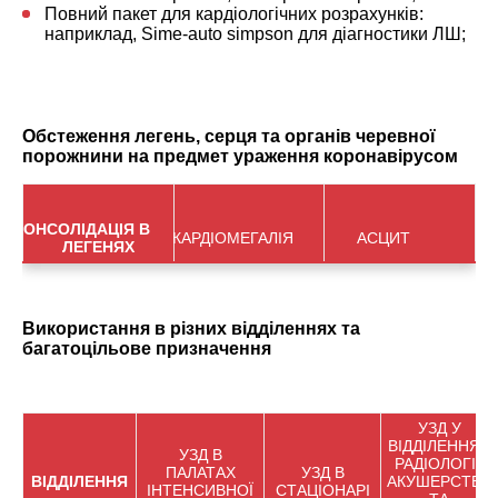
Повний пакет для кардіологічних розрахунків:
наприклад, Sime-auto simpson для діагностики ЛШ;
Обстеження легень, серця та органів черевної
порожнини на предмет ураження коронавірусом
КОНСОЛІДАЦІЯ В
КАРДІОМЕГАЛІЯ
АСЦИТ
ЛЕГЕНЯХ
Використання в різних відділеннях та
багатоцільове призначення
УЗД У
ВІДДІЛЕННЯХ
УЗД В
РАДІОЛОГІЇ,
ПАЛАТАХ
УЗД В
ВІДДІЛЕННЯ
АКУШЕРСТВА
ІНТЕНСИВНОЇ
СТАЦІОНАРІ