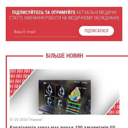
ПІДПИСУЙТЕСЬ ТА ОТРИМУЙТЕ
АКТУАЛЬНІ МЕДИЧНІ
СТАТТІ, НАВЧАННЯ РОБОТИ НА МЕДИЧНОМУ ОБЛАДНАННІ
ПІДПИСАТИСЯ
Ваш E-mail
БІЛЬШЕ НОВИН
01.05.2024 "Новини"
Кардіологія зараз має понад 100 алгоритмів ШІ,