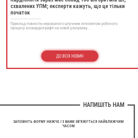
схвалених УПМ; експерти кажуть, що це тільки
початок
Приклад повністю керованого штучним інтелектом робочого
процесу ехокардіографії на новій ультразву...
ДО ВСІХ НОВИН
НАПИШІТЬ НАМ
ЗАПОВНІТЬ ФОРМУ НИЖЧЕ І З ВАМИ ЗВ'ЯЖУТЬСЯ НАЙБЛИЖЧИМ
ЧАСОМ