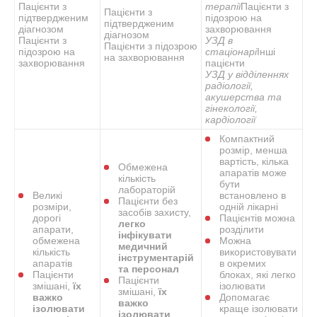
Пацієнти з
терапії
Пацієнти з
Пацієнти з
підтвердженим
підозрою на
підтвердженим
діагнозом
захворювання
діагнозом
Пацієнти з
УЗД в
Пацієнти з підозрою
підозрою на
стаціонарі
Інші
на захворювання
захворювання
пацієнти
УЗД у відділеннях
радіології,
акушерства та
гінекології,
кардіології
Компактний
розмір, менша
вартість, кілька
Обмежена
апаратів може
кількість
бути
лабораторій
Великі
встановлено в
Пацієнти без
розміри,
одній лікарні
засобів захисту,
дорогі
Пацієнтів можна
легко
апарати,
розділити
інфікувати
обмежена
Можна
медичний
кількість
використовувати
інструментарій
апаратів
в окремих
та персонал
Пацієнти
блоках, які легко
Пацієнти
змішані,
їх
ізолювати
змішані,
їх
важко
Допомагає
важко
ізолювати
краще ізолювати
ізолювати