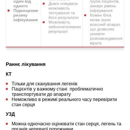
один від
групи пацієнтів,
Довго очікувати
одного
знижує рівень
можливість
Підвищення
інфікування
тестування та
ризику
Кожен блок
його результати
інфікування
може мати
Можливість
власний апарат,
хибнонегативних
що дозволяє
результаті
уникати
розповсюдження
віруса
Раннє лікування
КТ
Тільки для сканування легенів
Пацієнтів у важкому стані проблематично
транспортувати до апарату
Неможливо в режимі реального часу перевірити
стан серця
УЗД
Можна одночасно оцінювати стан серця, легень та
органів черевної порожнини