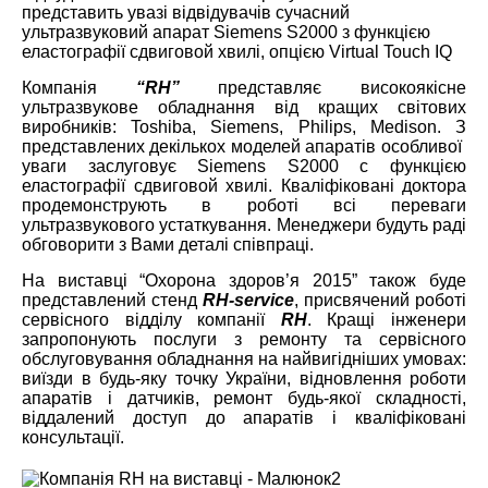
представить увазі відвідувачів сучасний
ультразвуковий апарат Siemens S2000 з функцією
еластографії сдвиговой хвилі, опцією Virtual Touch IQ
Компанія
“RH”
представляє високоякісне
ультразвукове обладнання від кращих світових
виробників: Toshiba, Siemens, Philips, Medison. З
представлених декількох моделей апаратів особливої ​​
уваги заслуговує Siemens S2000 c функцією
еластографії сдвиговой хвилі. Кваліфіковані доктора
продемонструють в роботі всі переваги
ультразвукового устаткування. Менеджери будуть раді
обговорити з Вами деталі співпраці.
На виставці “Охорона здоров’я 2015” також буде
представлений стенд
RH-service
, присвячений роботі
сервісного відділу компанії
RH
. Кращі інженери
запропонують послуги з ремонту та сервісного
обслуговування обладнання на найвигідніших умовах:
виїзди в будь-яку точку України, відновлення роботи
апаратів і датчиків, ремонт будь-якої складності,
віддалений доступ до апаратів і кваліфіковані
консультації.