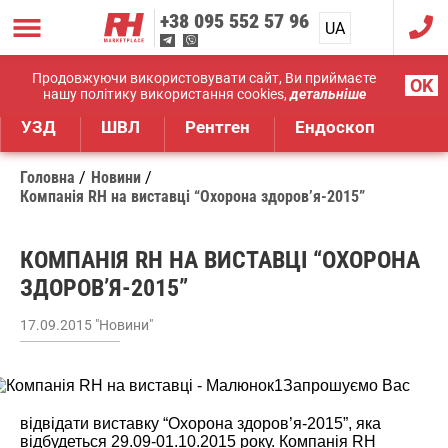
+38
095 552 57 96
UA
RU
Дистрибуція медичного обладнання
Продовжуючи використовувати сайт, Ви приймаєте
OK
нашу політику використання cookies,
детальніше
УЗД
ШВЛ
Рентген
Ендоскоп
Головна
Новини
Компанія RH на виставці “Охорона здоров’я-2015”
КОМПАНІЯ RH НА ВИСТАВЦІ “ОХОРОНА
ЗДОРОВ’Я-2015”
17.09.2015 "Новини"
Запрошуємо Вас
відвідати виставку “Охорона здоров’я-2015”, яка
відбудеться 29.09-01.10.2015 року. Компанія RH