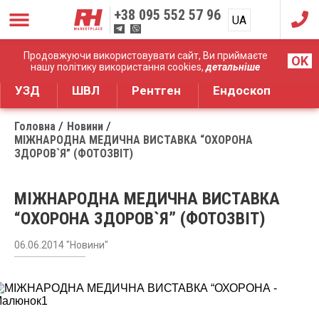
+38
095 552 57 96
UA
RU
Дистрибуція медичного обладнання
Продовжуючи використовувати сайт, Ви приймаєте
OK
нашу політику використання cookies,
детальніше
УЗД
ШВЛ
Рентген
Ендоскоп
Головна
Новини
МІЖНАРОДНА МЕДИЧНА ВИСТАВКА “ОХОРОНА
ЗДОРОВ`Я” (ФОТОЗВІТ)
МІЖНАРОДНА МЕДИЧНА ВИСТАВКА
“ОХОРОНА ЗДОРОВ`Я” (ФОТОЗВІТ)
06.06.2014 "Новини"