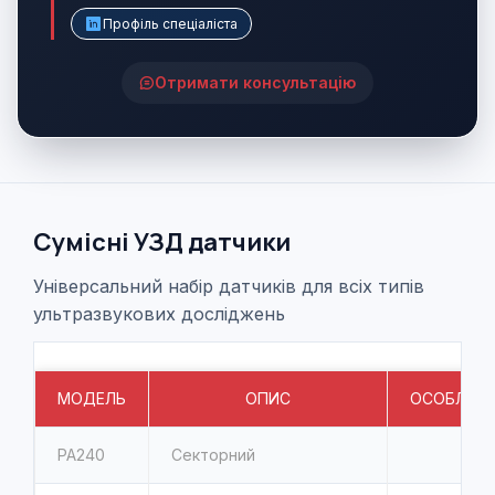
Профіль спеціаліста
Отримати консультацію
Сумісні УЗД датчики
Універсальний набір датчиків для всіх типів
ультразвукових досліджень
МОДЕЛЬ
ОПИС
ОСОБЛИВО
PA240
Секторний