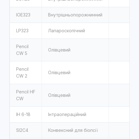
IOE323
Внутрішньопорожнинний
LP323
Лапароскопічний
Pencil
Олівцевий
CW 5
Pencil
Олівцевий
CW 2
Pencil HF
Олівцевий
CW
IH 6-18
Інтраопераційний
SI2C4
Конвексний для біопсії