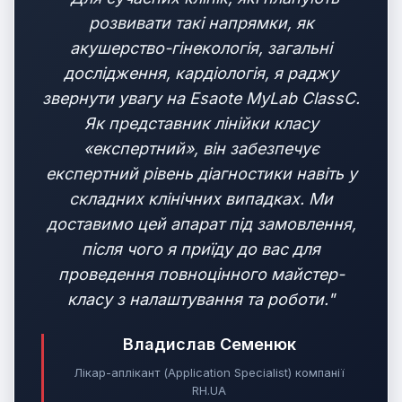
розвивати такі напрямки, як
акушерство-гінекологія, загальні
дослідження, кардіологія, я раджу
звернути увагу на Esaote MyLab ClassC.
Як представник лінійки класу
«експертний», він забезпечує
експертний рівень діагностики навіть у
складних клінічних випадках. Ми
доставимо цей апарат під замовлення,
після чого я приїду до вас для
проведення повноцінного майстер-
класу з налаштування та роботи."
Владислав Семенюк
Лікар-аплікант (Application Specialist) компанії
RH.UA