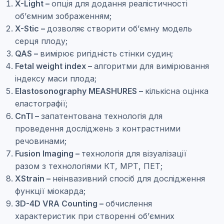
X-Light –
опція для додання реалістичності
об’ємним зображенням;
X-Stic –
дозволяє створити об’ємну модель
серця плоду;
QAS –
вимірює ригідність стінки судин;
Fetal weight index –
алгоритми для вимірювання
індексу маси плода;
Elastosonography MEASHURES –
кількісна оцінка
еластографії;
CnTI –
запатентована технологія для
проведення досліджень з контрастними
речовинами;
Fusion Imaging –
технологія для візуалізації
разом з технологіями КТ, МРТ, ПЕТ;
XStrain –
неінвазивний спосіб для дослідження
функції міокарда;
3D-4D VRA Counting –
обчислення
характеристик при створенні об’ємних