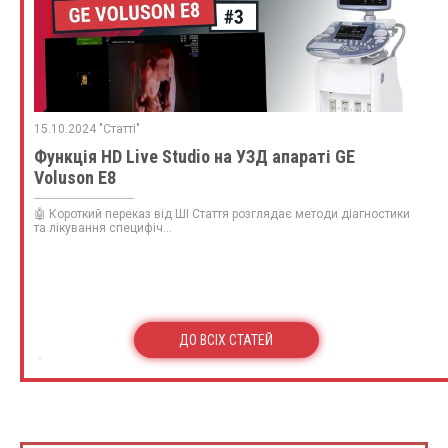
15.10.2024 "Статті"
Функція HD Live Studio на УЗД апараті GE
Voluson E8
🤖 Короткий переказ від ШІ Стаття розглядає методи діагностики
та лікування специфіч...
ДО ВСІХ СТАТЕЙ