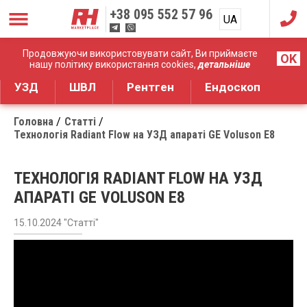
+38
095 552 57 96
UA
RU
Дистрибуція медичного обладнання
Продовжуючи використовувати сайт, Ви приймаєте
OK
нашу політику використання cookies,
детальніше
УЗД
ШВЛ
Рентген
Ендоскоп
Головна
Статті
Технологія Radiant Flow на УЗД апараті GE Voluson E8
ТЕХНОЛОГІЯ RADIANT FLOW НА УЗД
АПАРАТІ GE VOLUSON E8
15.10.2024 "Статті"