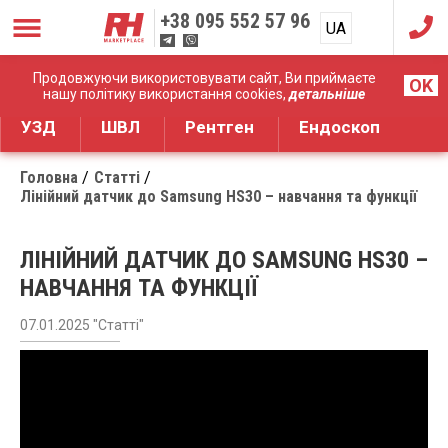
+38
095 552 57 96
UA
RU
Дистрибуція медичного обладнання
Продовжуючи використовувати сайт, Ви приймаєте
OK
нашу політику використання cookies,
детальніше
УЗД
ШВЛ
Рентген
Ендоскоп
Головна
Статті
Лінійний датчик до Samsung HS30 – навчання та функції
ЛІНІЙНИЙ ДАТЧИК ДО SAMSUNG HS30 –
НАВЧАННЯ ТА ФУНКЦІЇ
07.01.2025 "Статті"