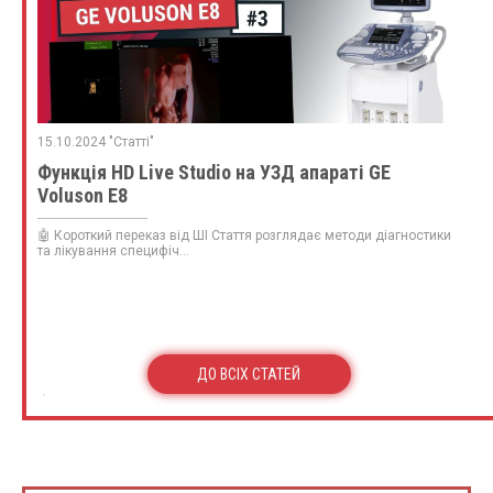
15.10.2024 "Статті"
Функція HD Live Studio на УЗД апараті GE
Voluson E8
🤖 Короткий переказ від ШІ Стаття розглядає методи діагностики
та лікування специфіч...
ДО ВСІХ СТАТЕЙ