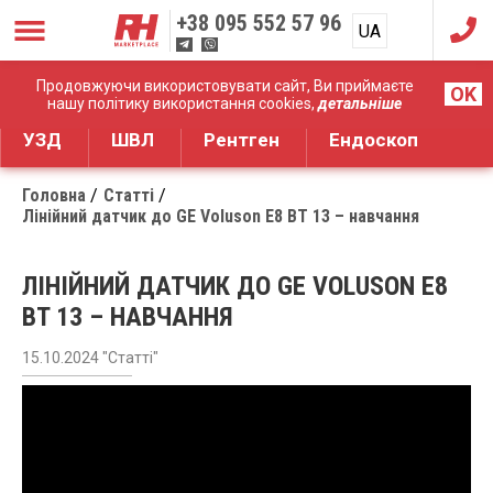
+38
095 552 57 96
UA
RU
Дистрибуція медичного обладнання
Продовжуючи використовувати сайт, Ви приймаєте
OK
нашу політику використання cookies,
детальніше
УЗД
ШВЛ
Рентген
Ендоскоп
Головна
Статті
Лінійний датчик до GE Voluson E8 BT 13 – навчання
ЛІНІЙНИЙ ДАТЧИК ДО GE VOLUSON E8
BT 13 – НАВЧАННЯ
15.10.2024 "Статті"