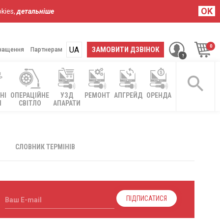
OK
kies,
детальніше
UA
RU
ЗАМОВИТИ ДЗВІНОК
нащення
Партнерам
НІ
ОПЕРАЦІЙНЕ
УЗД
РЕМОНТ
АПГРЕЙД
ОРЕНДА
І
СВІТЛО
АПАРАТИ
СЛОВНИК ТЕРМІНІВ
ПІДПИСАТИСЯ
Ваш E-mail