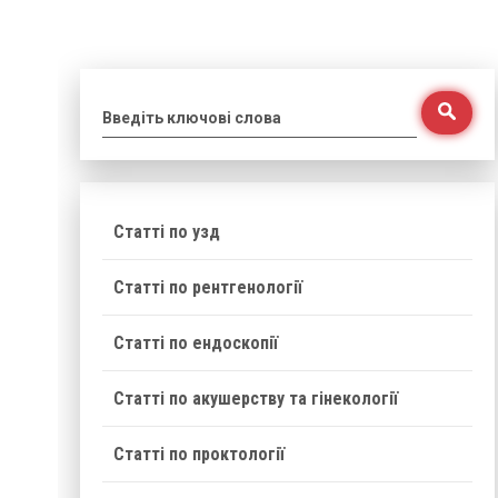
Введіть ключові слова
Статті по узд
Статті по рентгенології
Статті по ендоскопії
Статті по акушерству та гінекології
Статті по проктології