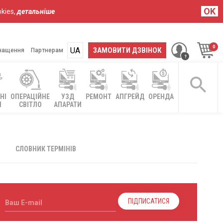
OK
kies,
детальніше
UA
RU
ЗАМОВИТИ ДЗВІНОК
нащення
Партнерам
НІ
ОПЕРАЦІЙНЕ
УЗД
РЕМОНТ
АПГРЕЙД
ОРЕНДА
І
СВІТЛО
АПАРАТИ
СЛОВНИК ТЕРМІНІВ
ПІДПИСАТИСЯ
Ваш E-mail