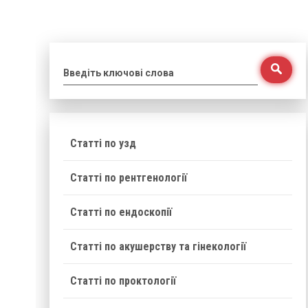
Введіть ключові слова
Статті по узд
Статті по рентгенології
Статті по ендоскопії
Статті по акушерству та гінекології
Статті по проктології