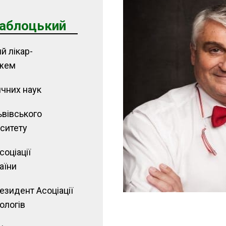
Заблоцький
й лікар-
ажем
чних наук
вівського
ситету
оціації
аїни
езидент Асоціації
ологів