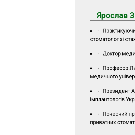
Ярослав 
Практикуючи
стоматолог зі ст
Доктор меди
Професор Ль
медичного універ
Президент Ас
імплантологів Укр
Почесний пр
приватних стомат