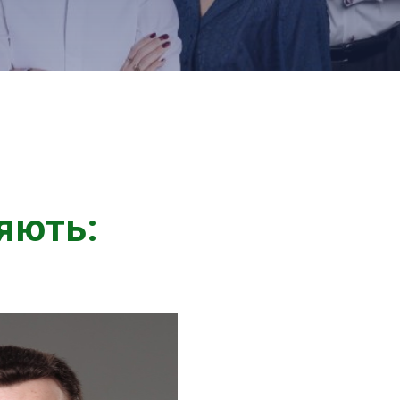
яють: