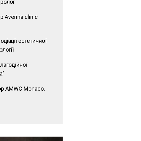
ролог
 Averina clinic
оціації естетичної
ології
лагодійної
а"
ор AMWC Monaco,