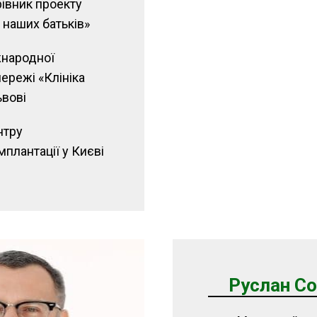
ерівник проекту
 наших батьків»
жнародної
ережі «Клініка
ьвові
нтру
мплантації у Києві
Руслан С