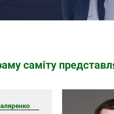
раму саміту представл
Маляренко