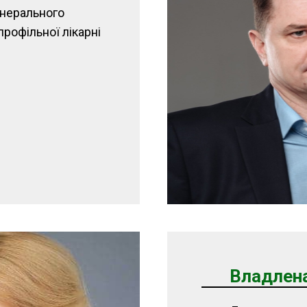
енерального
рофільної лікарні
Владлена