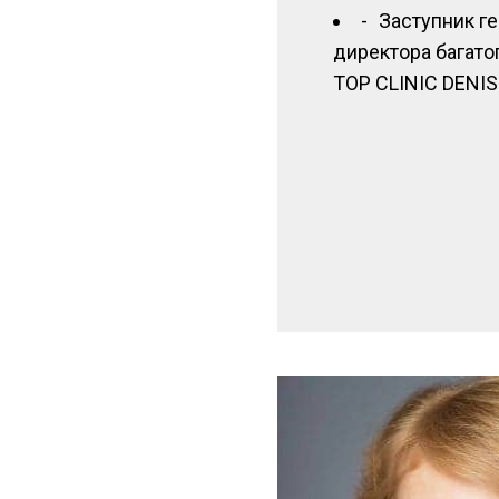
Заступник г
директора багатоп
TOP CLINIC DENIS