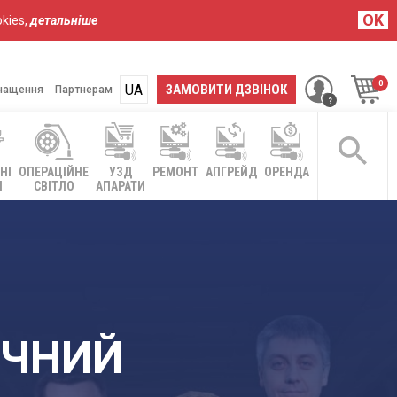
OK
kies,
детальніше
UA
ЗАМОВИТИ ДЗВІНОК
нащення
Партнерам
НІ
ОПЕРАЦІЙНЕ
УЗД
РЕМОНТ
АПГРЕЙД
ОРЕНДА
І
СВІТЛО
АПАРАТИ
ИЧНИЙ