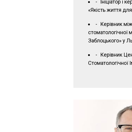
Ініціатор і к
«Якість життя для
Керівник мі
стоматологічної м
Заблоцького» у Л
Керівник Це
Стоматологічної І