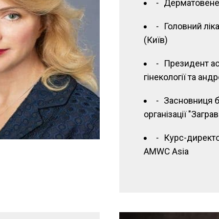
Дерматовене
Головний лікар
(Київ)
Президент ас
гінекології та андр
Засновниця б
організації "Заграв
Курс-директ
AMWC Asia