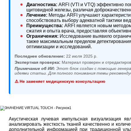
Диагностика:
ARFI (VTI и VTQ) эффективно по
щитовидной железы, различая доброкачествен
Лечение:
Методы ARFI улучшают характеристик
способствовать выбору адекватной тактики ве
Преимущества:
ARFI является новым методом 
сжатия и опыта врача, предоставляя объектив
Ограничения:
Исследование выявило ограничен
также максимальным пределом детектирования 
оптимизации и исследований.
Последнее обновление:
22 июля 2025 р.
Экспертная проверка:
Материал проверен и отредактиров
Примечание об ИИ:
Этот блок создан с помощью генера
идеями статьи. Для полного понимания темы рекоменду
⚠️ Не заменяет медицинскую консультацию
Акустическая лучевая импульсная визуализация яв
анализировать жесткость тканей качественно и количе
дополнительной информацией при традиционной ульт