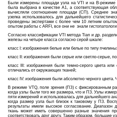
Были измерены площади узла на VTI и на B-режиме 
была выбрана в качестве А1, а соответствующая обл
вычисляли соотношение площади (СП). Среднее зна
узелка использовалось для дальнейшего статистичес
проведены экспертами с более чем 10 летним опытом
опытом работы с ARFI, все они не знали гистопатологи
Согласно классификации VTI метода Tian и др. разде
железы на четыре класса согласно серой шкале:
класс I: изображения белые или белые по типу пчелиных
класс II: изображения были серые или светло-серые, п
класс III: изображения были темно-серого цвета или
отличались от окружающих тканей;
класс IV: изображения были абсолютно черного цвета. 
В режиме VTQ, поле зрения (ПЗ) с фиксированным ра
когда узлы были того же размера, что и ПЗ. Узлы изме
пяти измерений и использовалась для дальнейшего ан
когда размер узла был близок к таковому у ПЗ. Вос
результаты имели высокое согласование. Диапазон 
ткань может иметь совершенно разные значения пр
соответствовать друг другу. Таким образом, большие у