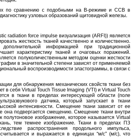
ях по сравнению с подобными на B-режиме и ССВ в
диагностику узловых образований щитовидной железы.
c radiation force impulse визуализация (ARFI)) является
овать жесткость тканей качественно и количественно.
т дополнительной информацией при традиционной
чшает характеристику тканей и очаговых поражений.
ляется полуколичественным методом оценки жесткости
графии в значительной степени зависят от применяемой
циональный воспроизводимости эластограммы, в связи с
ции для обнаружения механических свойств ткани без
 себя Virtual Touch Tissue Imaging (VTI) и Virtual Touch
уется в ткани в пределах интересующей области (поле
ьтразвукового датчика, который запускает в ткани
ысокой интенсивности. Смещение ткани зависит от ее
ше она подвергается смещению. Смещение ткани внутри
 полутоновое изображение, которое называется Virtual
кань, тем темнее изображение. Ткани в пределах ПЗ
едствие распространения продольного импульса,
читывается и выражается в единицах “м/с” (м/с), что