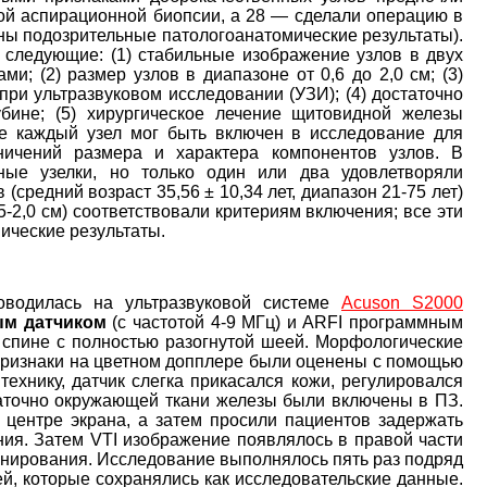
ой аспирационной биопсии, а 28 ― сделали операцию в
чены подозрительные патологоанатомические результаты).
следующие: (1) стабильные изображение узлов в двух
и; (2) размер узлов в диапазоне от 0,6 до 2,0 см; (3)
при ультразвуковом исследовании (УЗИ); (4) достаточно
бине; (5) хирургическое лечение щитовидной железы
Не каждый узел мог быть включен в исследование для
ничений размера и характера компонентов узлов. В
ые узелки, но только один или два удовлетворяли
(средний возраст 35,56 ± 10,34 лет, диапазон 21-75 лет)
,5-2,0 см) соответствовали критериям включения; все эти
ические результаты.
оводилась на ультразвуковой системе
Acuson S2000
ым датчиком
(с частотой 4-9 МГц) и ARFI программным
спине с полностью разогнутой шеей. Морфологические
и признаки на цветном допплере были оценены с помощью
ехнику, датчик слегка прикасался кожи, регулировался
статочно окружающей ткани железы были включены в ПЗ.
центре экрана, а затем просили пациентов задержать
ия. Затем VTI изображение появлялось в правой части
нирования. Исследование выполнялось пять раз подряд
й, которые сохранялись как исследовательские данные.