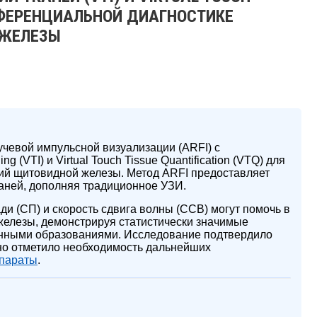
ФФЕРЕНЦИАЛЬНОЙ ДИАГНОСТИКЕ
 ЖЕЛЕЗЫ
учевой импульсной визуализации (ARFI) с
g (VTI) и Virtual Touch Tissue Quantification (VTQ) для
й щитовидной железы. Метод ARFI предоставляет
каней, дополняя традиционное УЗИ.
ди (СП) и скорость сдвига волны (ССВ) могут помочь в
елезы, демонстрируя статистически значимые
енными образованиями. Исследование подтвердило
 но отметило необходимость дальнейших
параты
.