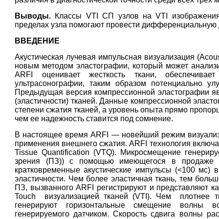
Выводы.
Классы VTI СП узлов на VTI изображени
пределах узла помогают провести дифференциальную 
ВВЕДЕНИЕ
Акустическая лучевая импульсная визуализация (Acousti
новым методом эластографии, который может анализир
ARFI оценивает жесткость ткани, обеспечивае
ультрасонографии, таким образом потенциально улу
Предыдущая версия компрессионной эластографии яв
(эластичности) тканей. Данные компрессионной эласто
степени сжатия тканей, а уровень опыта прямо пропор
чем ее надежность ставится под сомнение.
В настоящее время ARFI ― новейший режим визуализа
применения внешнего сжатия. ARFI технология включает в
Tissue Quantification (VTQ). Mикросмещение генерир
зрения (ПЗ)) с помощью имеющегося в продаже ул
кратковременные акустические импульсы (<100 мс) в
эластичности. Чем более эластичная ткань, тем боль
ПЗ, вызванного ARFI регистрируют и представляют как
Touch визуализацией тканей (VTI). Чем плотнее т
генерируют горизонтальные смещение волны всл
генерируемого датчиком. Скорость сдвига волны расс