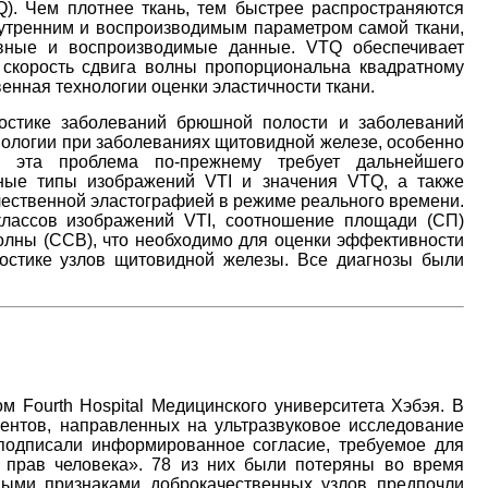
Q). Чем плотнее ткань, тем быстрее распространяются
утренним и воспроизводимым параметром самой ткани,
ивные и воспроизводимые данные. VTQ обеспечивает
 скорость сдвига волны пропорциональна квадратному
енная технологии оценки эластичности ткани.
остике заболеваний брюшной полости и заболеваний
ологии при заболеваниях щитовидной железе, особенно
и эта проблема по-прежнему требует дальнейшего
зные типы изображений VTI и значения VTQ, а также
чественной эластографией в режиме реального времени.
лассов изображений VTI, соотношение площади (СП)
волны (ССВ), что необходимо для оценки эффективности
стике узлов щитовидной железы. Все диагнозы были
 Fourth Hospital Медицинского университета Хэбэя. В
нтов, направленных на ультразвуковое исследование
подписали информированное согласие, требуемое для
 прав человека». 78 из них были потеряны во время
ными признаками доброкачественных узлов предпочли