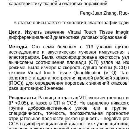
характеристику тканей и очаговых поражений.
Feng-Juan Zhang, Ruo-
В статье описывается технология эластографии сдв
Цели.
Изучить значение Virtual Touch Tissue Imaging
дифференциальной диагностике узловых образований
Методы.
Сто семи больным с 113 узлами щитови
исследование и акустическая лучевая импульсная виз
эластография. Была классифицирована жесткость узлов
вычислены соотношения площади (СП) узлов на из
режиме. Была измерена скорость сдвига волны (ССВ)
техники Virtual Touch Tissue Quantification (VTQ). П
золотого стандарта построения кривой рабочей характери
(ROC)), для определения пороговых значений классов
рака щитовидной железы.
Результаты.
Разница в классах VTI злокачественных 
(P <0,05), а также в СП и ССВ. Не выявлено никаког
группе доброкачественных узлов или в группе з
специфичность, точность, положительная прогностич
отрицательная прогностическая ценность – negative pr
ССВ в дифференциальной диагностике узлов щитовидн
различия в диагностической точности среди всех трех м