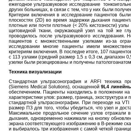
ежегодное ультразвуковое исследование тонкоигольн
других больницах, в связи с тем, что у них были полу
Критерии включения в исследование пациентов были 
плоскостях (2D) во время задержки дыхания пациентам
плотные или почти плотные (< 20% кистозности) узлы 
щитовидной ткани, окружающей узел на той же глу
проводилось после ультразвукового исследования. 
пациентов с множественными узелками из-за огра
исследовании многие пациенты имели множественн
критериям включения. В последне итоге, 107 пациентов 
с 113 узлами (средний размер 1,5 ± 0,3 см, диапазон 0
узелки были резецированы и получены патологоанатом
Техника визуализации
Стандартная ультрасонография и ARFI техника пр
(Siemens Medical Solutions), оснащенной
9L4 линейн
обеспечением. Пациенты находились в положении на 
характеристики улов: размер, граница, эхоструктура 
стандартной ультрасонографии. При переходе на VTI т
размер ПЗ для того, чтобы убедиться, что узел и до
Максимальное продольное сечение узлов отражали в 
дыхания, одновременно нажимали на кнопку обновлен
экрана соответствующего изображению в B-режиме ска
и выбиралось три изображения с самой четкой границе