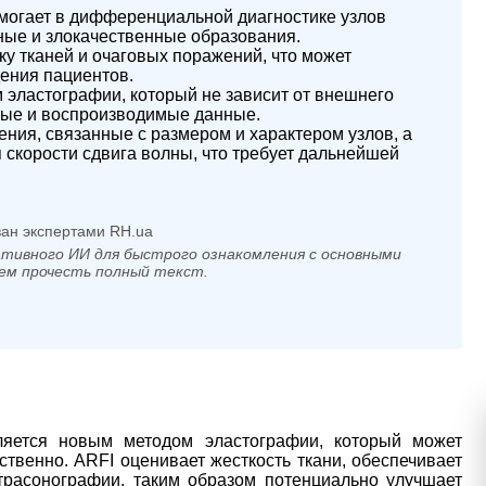
могает в дифференциальной диагностике узлов
ные и злокачественные образования.
у тканей и очаговых поражений, что может
дения пациентов.
эластографии, который не зависит от внешнего
ные и воспроизводимые данные.
ия, связанные с размером и характером узлов, а
скорости сдвига волны, что требует дальнейшей
ан экспертами RH.ua
тивного ИИ для быстрого ознакомления с основными
ем прочесть полный текст.
ляется новым методом эластографии, который может
ственно. ARFI оценивает жесткость ткани, обеспечивает
расонографии, таким образом потенциально улучшает