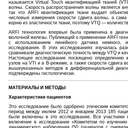
называется Virtual Touch квантификацией тканей (VT
волны. Скорость распространения волны является вн
так что ARFI квантификация ткани выдает объект
числовые измерения скорости сдвига волны, а сама
корню из эластичности ткани, поэтому VTQ ― количеств
ARFI технология впервые была применена в диагн
молочной железы. Публикаций о применении ARFI техн
с использованием линейного датчика немного, 
исследования. В этих исследованиях изучалась ра
сравнивали диагностическую точность между VTQ и ка
Настоящее исследование посвящено определению к
узлов на VTI и в B-режиме, а также скорости сдвига 
вышеуказанных методов в дифференциальной диагно
подтверждены гистологически.
МАТЕРИАЛЫ И МЕТОДЫ
Характеристики пациентов
Это исследование было одобрено этическим комитетом
период между июлем 2012 и январем 2013 185 пацие
были включены в это исследование. Все участники 
включение в исследование «Комитетом по изучению
динамического наблюдения (50 пациентов с очевид