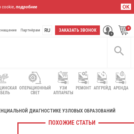
OK
 cookie,
подробнее
RU
UA
ЗАКАЗАТЬ ЗВОНОК
снащение
Партнёрам
ЦИНСКАЯ
ОПЕРАЦИОННЫЙ
УЗИ
РЕМОНТ
АПГРЕЙД
АРЕНДА
БЕЛЬ
СВЕТ
АППАРАТЫ
ЕРЕНЦИАЛЬНОЙ ДИАГНОСТИКЕ УЗЛОВЫХ ОБРАЗОВАНИЙ
ПОХОЖИЕ СТАТЬИ