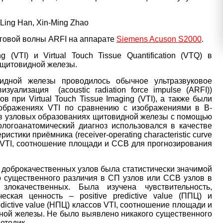
Ling Han, Xin-Ming Zhao
иговой волны ARFI на аппарате
Siemens Acuson S2000
.
 (VTI) и Virtual Touch Tissue Quantification (VTQ) в
 щитовидной железы.
дной железы проводилось обычное ультразвуковое
уализация (acoustic radiation force impulse (ARFI))
 при Virtual Touch Tissue Imaging (VTI), а также были
ображениях VTI по сравнению с изображениями в В-
 в узловых образованиях щитовидной железы с помощью
атологоанатомический диагноз использовался в качестве
стики приёмника (receiver-operating characteristic curve
 VTI, соотношение площади и ССВ для прогнозирования
и доброкачественных узлов была статистически значимой
о существенного различия в СП узлов или ССВ узлов в
локачественных. Была изучена чувствительность,
еская ценность – positive predictive value (ППЦ) и
edictive value (НПЦ) классов VTI, соотношение площади и
ой железы. Не было выявлено никакого существенного
етодик.