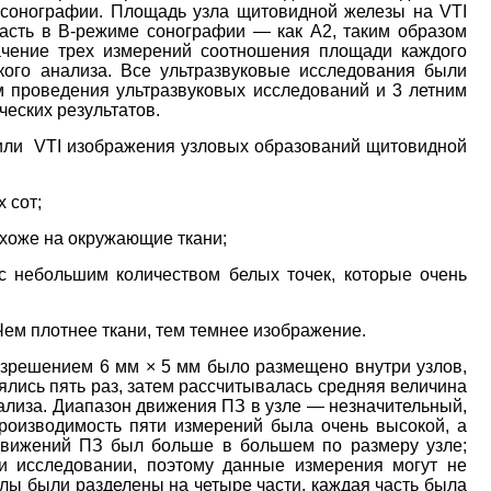
сонографии. Площадь узла щитовидной железы на VTI
асть в B-режиме сонографии ― как A2, таким образом
чение трех измерений соотношения площади каждого
кого анализа. Все ультразвуковые исследования были
 проведения ультразвуковых исследований и 3 летним
ческих результатов.
лили VTI изображения узловых образований щитовидной
 сот;
охоже на окружающие ткани;
 с небольшим количеством белых точек, которые очень
Чем плотнее ткани, тем темнее изображение.
зрешением 6 мм × 5 мм было размещено внутри узлов,
рялись пять раз, затем рассчитывалась средняя величина
ализа. Диапазон движения ПЗ в узле ― незначительный,
производимость пяти измерений была очень высокой, а
движений ПЗ был больше в большем по размеру узле;
и исследовании, поэтому данные измерения могут не
злы были разделены на четыре части, каждая часть была