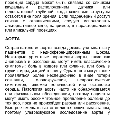
проекции сердца может быть связана со слишком
каудальным расположением датчика или
недостаточной глубиной, когда ключевые структуры
остаются вне поля зрения. Если подреберный доступ
связан с ограничениями, следует использовать
альтернативное окно, например, в парастернальной
или апикальной проекциях.
АОРТА
Острая патология аорты всегда должна учитываться у
пациентов с недифференцированным шоком.
Некоторые ургентные поражения аорты, такие как
аневризма и расслоение, могут иметь классические
симптомы: боль в животе или фланке, или боль в
груди с иррадиацией в спину. Однако они могут также
проявляться более неспецифично в виде потери
сознания, головокружения, неврологических
симптомов, ишемии конечностей или остановки
сердца. Патология аорты часто не обнаруживается
при физикальном обследовании, поэтому пациенты
могут иметь бессимптомное проявление болезни до
тех пор, пока не произойдет разрыв или расслоение.
Быстрое вмешательство является ключевым этапом,
поэтому ультразвуковое исследование аорты у