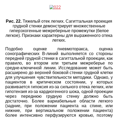
Рис. 22.
Тяжелый отек легких. Сагиттальная проекция
грудной стенки демонстрирует множественные
гиперэхогенные межреберные промежутки (белое
легкое). Признаки характерны для выраженного отека
легких.
Подобно оценке пневмоторакса, оценка
сонографических В-линий выполняется со стороны
передней грудной стенки в сагиттальной проекции, как
правило, во втором или третьем межреберье по
средне-ключичной линии. Исследование может быть
расширено до верхней боковой стенки грудной клетки
для улучшения чувствительности методики. Однако, у
пациентов в критическом состоянии, у которых
развивается гипоксия из-за сильного отека легких, или
гипотензия из-за кардиогенного шока, одной проекции
через переднюю грудную стенку должно быть
достаточно. Более вариабельные области легкого
(задние, при положении пациента на спине, или
нижние, при вертикальном положении пациента)
более интенсивно перфузируются кровью, поэтому