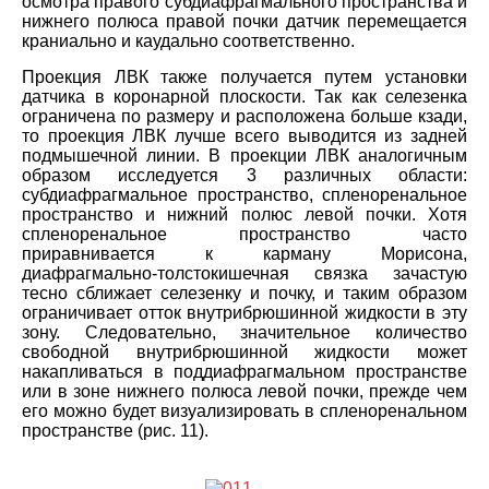
осмотра правого субдиафрагмального пространства и
нижнего полюса правой почки датчик перемещается
краниально и каудально соответственно.
Проекция ЛВК также получается путем установки
датчика в коронарной плоскости. Так как селезенка
ограничена по размеру и расположена больше кзади,
то проекция ЛВК лучше всего выводится из задней
подмышечной линии. В проекции ЛВК аналогичным
образом исследуется 3 различных области:
субдиафрагмальное пространство, спленоренальное
пространство и нижний полюс левой почки. Хотя
спленоренальное пространство часто
приравнивается к карману Морисона,
диафрагмально-толстокишечная связка зачастую
тесно сближает селезенку и почку, и таким образом
ограничивает отток внутрибрюшинной жидкости в эту
зону. Следовательно, значительное количество
свободной внутрибрюшинной жидкости может
накапливаться в поддиафрагмальном пространстве
или в зоне нижнего полюса левой почки, прежде чем
его можно будет визуализировать в спленоренальном
пространстве (рис. 11).