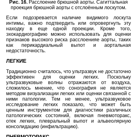
Рис. 16.
Расслоение брюшной аорты. Сагиттальная
проекция брюшной аорты с отслоённым лоскутом.
Если подозревается наличие видимого лоскута
интимы, важно подтвердить или опровергнуть эту
находку в еще одной проекции. Кроме того,
эхокардиографию можно использовать для оценки
признаков высокого риска расслоенияе аорты, таких
как перикардиальный выпот и аортальная
недостаточность.
ЛЕГКИЕ
Традиционно считалось, что ультразвук не достаточно
эффективен для оценки легких. Поскольку
ультразвуковые волны отражаются от воздуха,
сложилось мнение, что сонография не является
методом визуализации легких или оценки связанной с
ними патологии. Тем не менее, ультразвуковое
исследование легких показало, что может быть
ценным инструментом для диагностики различных
патологических состояний, включая пневмоторакс,
отек легких, плевральный выпот и альвеолярную
консолидацию (инфильтрацию).
ПНЕВМОТОРАКС