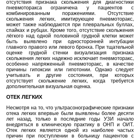
отсутствия признака скольжения для диагностики
пневмоторакса ограничена у пациентов с
комбинированным поражениями. Отсутствие
скольжения легких, имитирующее пневмоторакс,
может также наблюдаются при плевральных буллах,
спайках и рубцах. Кроме того, отсутствие скольжения
лёгкого над одной половиной грудной клетки может
быть выявлено при односторонней интубации
главного правого или левого бронха. При тщательной
оценке грудной стенки визуализация признака
скольжения легких надежно исключает пневмоторакс,
особенно напряженный пневмоторакс, в качестве
причины гипоксии или гипотонии. Однако следует
учитывать и другие состояния, при которых
отсутствует скольжение легких, когда требуется
дополнительная визуальная оценка.
ОТЕК ЛЕГКИХ
Несмотря на то, что ультрасонографические признаки
отека легких впервые были выявлены более десяти
лет назад, только в последние годы УЗИ начало
внедряться в клиническую практику в ОНП и ОИТ.
Отек легких является одной из наиболее частых
причин при поступлении в больницу пациентов с