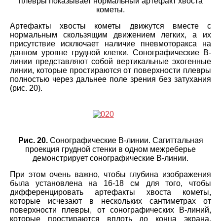
плевры показывает нормальный артефакт хвоста
кометы.
Артефакты хвосты кометы движутся вместе с
нормальным скользящим движением легких, а их
присутствие исключает наличие пневмоторакса на
данном уровне грудной клетки. Сонографические B-
линии представляют собой вертикальные эхогенные
линии, которые простираются от поверхности плевры
полностью через дальнее поле зрения без затухания
(рис. 20).
Рис. 20.
Сонографические В-линии. Сагиттальная
проекция грудной стенки в одном межреберье
демонстрирует сонографические В-линии.
При этом очень важно, чтобы глубина изображения
была установлена на 16-18 см для того, чтобы
дифференцировать артефакты хвоста кометы,
которые исчезают в нескольких сантиметрах от
поверхности плевры, от сонографических В-линий,
которые простираются вплоть до конца экрана.