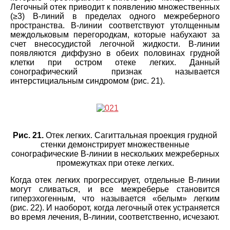
Легочный отек приводит к появлению множественных
(≥3) B-линий в пределах одного межреберного
пространства. В-линии соответствуют утолщенным
междольковым перегородкам, которые набухают за
счет внесосудистой легочной жидкости. В-линии
появляются диффузно в обеих половинах грудной
клетки при остром отеке легких. Данный
сонографический признак называется
интерстициальным синдромом (рис. 21).
Рис. 21.
Отек легких. Сагиттальная проекция грудной
стенки демонстрирует множественные
сонографические В-линии в нескольких межреберных
промежутках при отеке легких.
Когда отек легких прогрессирует, отдельные В-линии
могут сливаться, и все межреберье становится
гиперэхогенным, что называется «белым» легким
(рис. 22). И наоборот, когда легочный отек устраняется
во время лечения, В-линии, соответственно, исчезают.