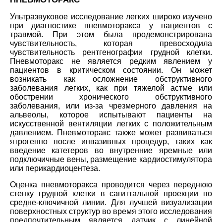
Ультразвуковое исследование легких широко изучено
при диагностике пневмоторакса у пациентов с
травмой. При этом была продемонстрирована
чувствительность, которая превосходила
чувствительность рентгенографии грудной клетки.
Пневмоторакс не является редким явлением у
пациентов в критическом состоянии. Он может
возникать как осложнение обструктивного
заболевания легких, как при тяжелой астме или
обострении хронического обструктивного
заболевания, или из-за чрезмерного давления на
альвеолы, которое испытывают пациенты на
искусственной вентиляции легких с положительным
давлением. Пневмоторакс также может развиваться
ятрогенно после инвазивных процедур, таких как
введение катетеров во внутренние яремные или
подключичные вены, размещение кардиостимулятора
или перикардиоцентеза.
Оценка пневмоторакса проводится через переднюю
стенку грудной клетки в сагиттальной проекции по
средне-ключичной линии. Для лучшей визуализации
поверхностных структур во время этого исследования
предпочтительным является датчик с линейной