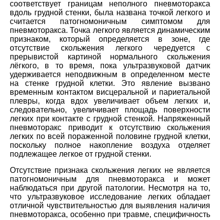
соответствует границам неполного пневмоторакса
вдоль грудной стенки, была названа точкой легкого и
считается патогномоничным симптомом для
пневмоторакса. Точка легкого является динамическим
признаком, который определяется в зоне, где
отсутствие скольжения легкого чередуется с
прерывистой картиной нормального скольжения
лёгкого, в то время, пока ультразвуковой датчик
удерживается неподвижным в определенном месте
на стенке грудной клетки. Это явление вызвано
временным контактом висцеральной и париетальной
плевры, когда вдох увеличивает объем легких и,
следовательно, увеличивает площадь поверхности
легких при контакте с грудной стенкой. Напряженный
пневмоторакс приводит к отсутствию скольжения
легких по всей пораженной половине грудной клетки,
поскольку полное накопление воздуха отделяет
подлежащее легкое от грудной стенки.
Отсутствие признака скольжения легких не является
патогномоничным для пневмоторакса и может
наблюдаться при другой патологии. Несмотря на то,
что ультразвуковое исследование легких обладает
отличной чувствительностью для выявления наличия
пневмоторакса, особенно при травме, специфичность