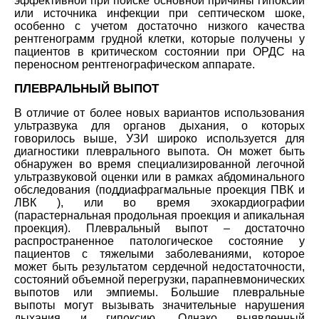
эффективной при поиске основной причины гипоксии
или источника инфекции при септическом шоке,
особенно с учетом достаточно низкого качества
рентгенограмм грудной клетки, которые получены у
пациентов в критическом состоянии при ОРДС на
переносном рентгенографическом аппарате.
ПЛЕВРАЛЬНЫЙ ВЫПОТ
В отличие от более новых вариантов использования
ультразвука для органов дыхания, о которых
говорилось выше, УЗИ широко используется для
диагностики плеврального выпота. Он может быть
обнаружен во время специализированной легочной
ультразвуковой оценки или в рамках абдоминального
обследования (поддиафрагмальные проекция ПВК и
ЛВК ), или во время эхокардиографии
(парастернальная продольная проекция и апикальная
проекция). Плевральный выпот – достаточно
распространенное патологическое состояние у
пациентов с тяжелыми заболеваниями, которое
может быть результатом сердечной недостаточности,
состояний объемной перегрузки, парапневмонических
выпотов или эмпиемы. Большие плевральные
выпоты могут вызывать значительные нарушения
дыхания и гипоксию. Однако выявленный