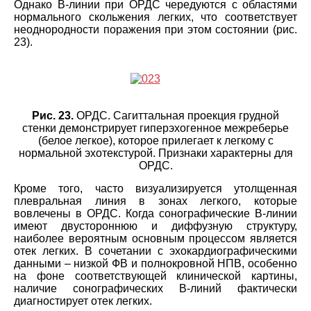
Однако B-линии при ОРДС чередуются с областями
нормального скольжения легких, что соответствует
неоднородности поражения при этом состоянии (рис.
23).
Рис. 23.
ОРДС. Сагиттальная проекция грудной
стенки демонстрирует гиперэхогенное межреберье
(белое легкое), которое прилегает к легкому с
нормальной эхотекстурой. Признаки характерны для
ОРДС.
Кроме того, часто визуализируется утолщенная
плевральная линия в зонах легкого, которые
вовлечены в ОРДС. Когда сонографические В-линии
имеют двустороннюю и диффузную структуру,
наиболее вероятным основным процессом является
отек легких. В сочетании с эхокардиографическими
данными – низкой ФВ и полнокровной НПВ, особенно
на фоне соответствующей клинической картины,
наличие сонографических B-линий фактически
диагностирует отек легких.