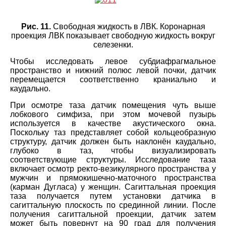
Рис. 11.
Свободная жидкость в ЛВК. Коронарная
проекция ЛВК показывает свободную жидкость вокруг
селезенки.
Чтобы исследовать левое субдиафрагмальное
пространство и нижний полюс левой почки, датчик
перемещается соответственно краниально и
каудально.
При осмотре таза датчик помещения чуть выше
лобкового симфиза, при этом мочевой пузырь
используется в качестве акустического окна.
Поскольку таз представляет собой кольцеобразную
структуру, датчик должен быть наклонён каудально,
глубоко в таз, чтобы визуализировать
соответствующие структуры. Исследование таза
включает осмотр ректо-везикулярного пространства у
мужчин и прямокишечно-маточного пространства
(карман Дугласа) у женщин. Сагиттальная проекция
таза получается путем установки датчика в
сагиттальную плоскость по срединной линии. После
получения сагиттальной проекции, датчик затем
может быть повернут на 90 град для получения