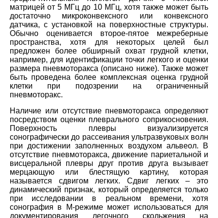
матрицей от 5 МГц до 10 МГц, хотя также может быть
достаточно микроконвексного или конвексного
датчика, с установкой на поверхностные структуры.
Обычно оценивается второе-пятое межреберные
пространства, хотя для некоторых целей был
предложен более обширный охват грудной клетки,
например, для идентификации точки легкого и оценки
размера пневмоторакса (описано ниже). Также может
быть проведена более комплексная оценка грудной
клетки при подозрении на ограниченный
пневмоторакс.
Наличие или отсутствие пневмоторакса определяют
посредством оценки плеврального соприкосновения.
Поверхность плевры визуализируется
сонографически до рассеивания ультразвуковых волн
при достижении заполненных воздухом альвеол. В
отсутствие пневмоторакса, движение париетальной и
висцеральной плевры друг против друга вызывает
мерцающую или блестящую картину, которая
называется сдвигом легких. Сдвиг легких – это
динамический признак, который определяется только
при исследовании в реальном времени, хотя
сонография в M-режиме может использоваться для
документирования легочного скольжения на