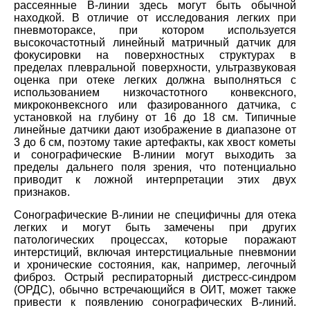
рассеянные В-линии здесь могут быть обычной
находкой. В отличие от исследования легких при
пневмотораксе, при котором используется
высокочастотный линейный матричный датчик для
фокусировки на поверхностных структурах в
пределах плевральной поверхности, ультразвуковая
оценка при отеке легких должна выполняться с
использованием низкочастотного конвексного,
микроконвексного или фазированного датчика, с
установкой на глубину от 16 до 18 см. Типичные
линейные датчики дают изображение в диапазоне от
3 до 6 см, поэтому такие артефакты, как хвост кометы
и сонографические В-линии могут выходить за
пределы дальнего поля зрения, что потенциально
приводит к ложной интерпретации этих двух
признаков.
Сонографические В-линии не специфичны для отека
легких и могут быть замечены при других
патологических процессах, которые поражают
интерстиций, включая интерстициальные пневмонии
и хронические состояния, как, например, легочный
фиброз. Острый респираторный дистресс-синдром
(ОРДС), обычно встречающийся в ОИТ, может также
привести к появлению сонографических В-линий.