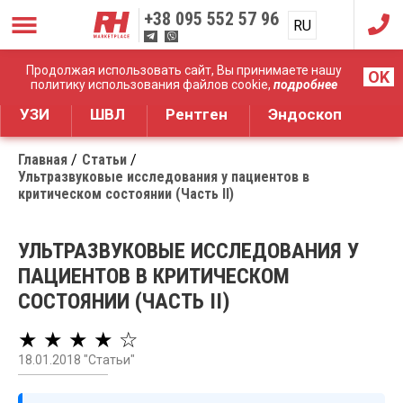
+38
095 552 57 96
RU
UA
Дистрибуция медицинского оборудования
Продолжая использовать сайт, Вы принимаете нашу
OK
политику использования файлов cookie,
подробнее
УЗИ
ШВЛ
Рентген
Эндоскоп
Главная
Статьи
Ультразвуковые исследования у пациентов в
критическом состоянии (Часть II)
УЛЬТРАЗВУКОВЫЕ ИССЛЕДОВАНИЯ У
ПАЦИЕНТОВ В КРИТИЧЕСКОМ
СОСТОЯНИИ (ЧАСТЬ II)
★ ★ ★ ★ ☆
18.01.2018 "Статьи"