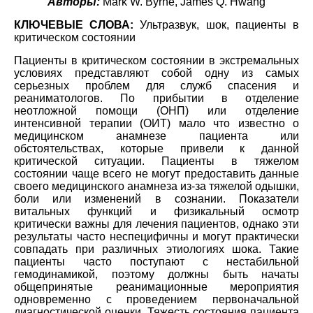
Авторы:
Mark W. Byrne, James Q. Hwang
КЛЮЧЕВЫЕ СЛОВА:
Ультразвук, шок, пациенты в
критическом состоянии
Пациенты в критическом состоянии в экстремальных
условиях представляют собой одну из самых
серьезных проблем для служб спасения и
реаниматологов. По прибытии в отделение
неотложной помощи (ОНП) или отделение
интенсивной терапии (ОИТ) мало что известно о
медицинском анамнезе пациента или
обстоятельствах, которые привели к данной
критической ситуации. Пациенты в тяжелом
состоянии чаще всего не могут предоставить данные
своего медицинского анамнеза из-за тяжелой одышки,
боли или изменений в сознании. Показатели
витальных функций и физикальный осмотр
критически важны для лечения пациентов, однако эти
результаты часто неспецифичны и могут практически
совпадать при различных этиологиях шока. Такие
пациенты часто поступают с нестабильной
гемодинамикой, поэтому должны быть начаты
общепринятые реанимационные мероприятия
одновременно с проведением первоначальной
диагностической оценки. Тяжесть состояния пациента