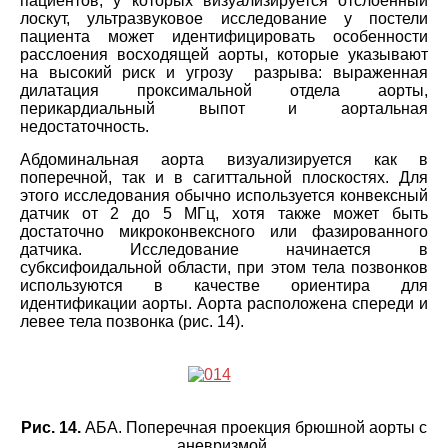
пациентов, у которых визуализируется отслоенный
лоскут, ультразвуковое исследование у постели
пациента может идентифицировать особенности
расслоения восходящей аорты, которые указывают
на высокий риск и угрозу разрыва: выраженная
дилатация проксимальной отдела аорты,
перикардиальный выпот и аортальная
недостаточность.
Абдоминальная аорта визуализируется как в
поперечной, так и в сагиттальной плоскостях. Для
этого исследования обычно используется конвексный
датчик от 2 до 5 МГц, хотя также может быть
достаточно микроконвексного или фазированного
датчика. Исследование начинается в
субксифоидальной области, при этом тела позвонков
используются в качестве ориентира для
идентификации аорты. Аорта расположена спереди и
левее тела позвонка (рис. 14).
Рис. 14.
AБA. Поперечная проекция брюшной аорты с
аневризмой.