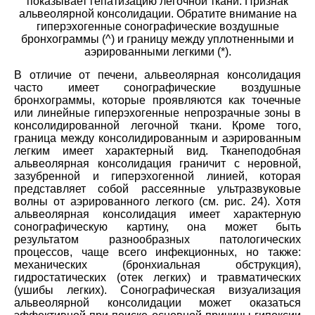
показывает гепатизацию легочной ткани. Признак
альвеолярной консолидации. Обратите внимание на
гиперэхогенные сонографические воздушные
бронхограммы (^) и границу между уплотненными и
аэрированными легкими (*).
В отличие от печени, альвеолярная консолидация
часто имеет сонографические воздушные
бронхограммы, которые проявляются как точечные
или линейные гиперэхогенные непрозрачные зоны в
консолидированной легочной ткани. Кроме того,
граница между консолидированным и аэрированным
легким имеет характерный вид. Тканеподобная
альвеолярная консолидация граничит с неровной,
зазубренной и гиперэхогенной линией, которая
представляет собой рассеянные ультразвуковые
волны от аэрированного легкого (см. рис. 24). Хотя
альвеолярная консолидация имеет характерную
сонографическую картину, она может быть
результатом разнообразных патологических
процессов, чаще всего инфекционных, но также:
механических (бронхиальная обструкция),
гидростатических (отек легких) и травматических
(ушибы легких). Сонографическая визуализация
альвеолярной консолидации может оказаться