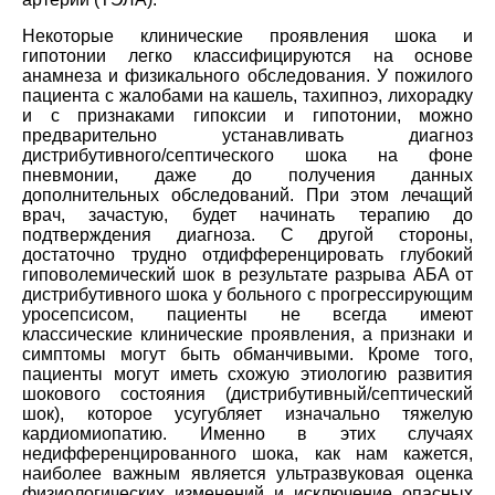
Некоторые клинические проявления шока и
гипотонии легко классифицируются на основе
анамнеза и физикального обследования. У пожилого
пациента с жалобами на кашель, тахипноэ, лихорадку
и с признаками гипоксии и гипотонии, можно
предварительно устанавливать диагноз
дистрибутивного/септического шока на фоне
пневмонии, даже до получения данных
дополнительных обследований. При этом лечащий
врач, зачастую, будет начинать терапию до
подтверждения диагноза. С другой стороны,
достаточно трудно отдифференцировать глубокий
гиповолемический шок в результате разрыва AБA от
дистрибутивного шока у больного с прогрессирующим
уросепсисом, пациенты не всегда имеют
классические клинические проявления, а признаки и
симптомы могут быть обманчивыми. Кроме того,
пациенты могут иметь схожую этиологию развития
шокового состояния (дистрибутивный/септический
шок), которое усугубляет изначально тяжелую
кардиомиопатию. Именно в этих случаях
недифференцированного шока, как нам кажется,
наиболее важным является ультразвуковая оценка
физиологических изменений и исключение опасных