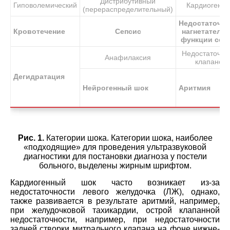
Дистрибутивный
Гиповолемический
Кардиогенн
(перераспределительный)
Недостаточно
Кровотечение
Сепсис
нагнетатель
функции сер
Недостаточно
Анафилаксия
клапанов
Дегидратация
Нейрогенный шок
Аритмия
Рис. 1.
Категории шока.
Категории шока, наиболее
«подходящие» для проведения ультразвуковой
диагностики для постановки диагноза у постели
больного, выделены жирным шрифтом.
Кардиогенный шок часто возникает из-за
недостаточности левого желудочка (ЛЖ), однако,
также развивается в результате аритмий, например,
при желудочковой тахикардии, острой клапанной
недостаточности, например, при недостаточности
задней створки митрального клапана на фоне нижне-