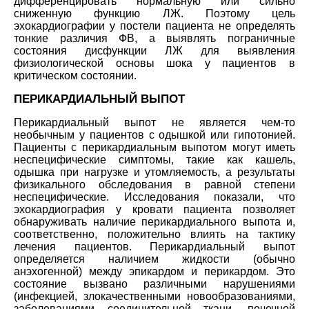
дифференцировать нормальную или сильно
сниженную функцию ЛЖ. Поэтому цель
эхокардиографии у постели пациента не определять
тонкие различия ФВ, а выявлять пограничные
состояния дисфункции ЛЖ для выявления
физиологической основы шока у пациентов в
критическом состоянии.
ПЕРИКАРДИАЛЬНЫЙ ВЫПОТ
Перикардиальный выпот не является чем-то
необычным у пациентов с одышкой или гипотонией.
Пациенты с перикардиальным выпотом могут иметь
неспецифические симптомы, такие как кашель,
одышка при нагрузке и утомляемость, а результаты
физикального обследования в равной степени
неспецифические. Исследования показали, что
эхокардиография у кровати пациента позволяет
обнаруживать наличие перикардиального выпота и,
соответственно, положительно влиять на тактику
лечения пациентов. Перикардиальный выпот
определяется наличием жидкости (обычно
анэхогенной) между эпикардом и перикардом. Это
состояние вызвано различными нарушениями
(инфекцией, злокачественными новообразованиями,
заболеваниями соединительной ткани, почечной