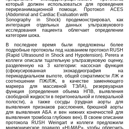
который должен использоваться для проведения
периреанимационной помощи. Протокол ACES
(Abdominal and Cardiac Evaluation with
Sonography in Shock) продемонстрировал, как
интеграция отдельных данных ультразвукового
исследования пациента облегчает определении
категории шока.
В последнее время были предложены более
подробные протоколы под названием протокол RUSH
(Rapid Ultrasound in Shock and Hypotension). Perera и
коллеги описали тщательную ультразвуковую оценку,
разделенную на 3 категории: насосная функция
(сфокусированная эхокардиография на
перикардиальном выпоте, общей сократимости ЛЖ и
соотношении ПЖ/ЛЖ, в качестве заменяющего
маркера для массивной ТЭЛА), резервуарная
функция (определения объема НПВ, выявления
свободной жидкости в перитонеальной и плевральной
полости), а также сосуды (грудная аорты для
выявления признаков расслоения, брюшной аорты
для выявления АБА и вен нижних конечностей для
выявления тромбоза глубоких вен). В своем описании
протокола RUSH Weingart и коллеги предложили
мнемоническое правило «HI-MAP», чтобы облегчить