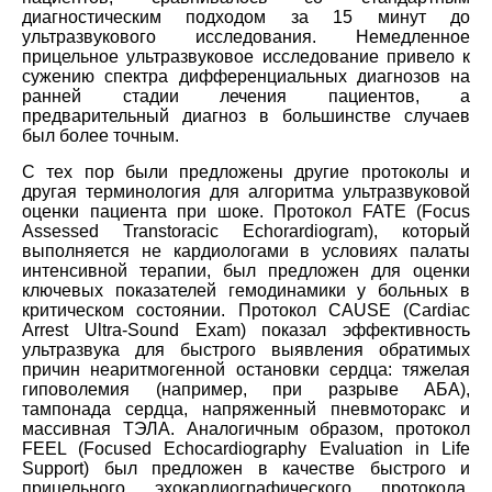
диагностическим подходом за 15 минут до
ультразвукового исследования. Немедленное
прицельное ультразвуковое исследование привело к
сужению спектра дифференциальных диагнозов на
ранней стадии лечения пациентов, а
предварительный диагноз в большинстве случаев
был более точным.
С тех пор были предложены другие протоколы и
другая терминология для алгоритма ультразвуковой
оценки пациента при шоке. Протокол FATE (Focus
Assessed Transtoracic Echorardiogram), который
выполняется не кардиологами в условиях палаты
интенсивной терапии, был предложен для оценки
ключевых показателей гемодинамики у больных в
критическом состоянии. Протокол CAUSE (Cardiac
Arrest Ultra-Sound Exam) показал эффективность
ультразвука для быстрого выявления обратимых
причин неаритмогенной остановки сердца: тяжелая
гиповолемия (например, при разрыве АБА),
тампонада сердца, напряженный пневмоторакс и
массивная ТЭЛА. Аналогичным образом, протокол
FEEL (Focused Echocardiography Evaluation in Life
Support) был предложен в качестве быстрого и
прицельного эхокардиографического протокола,