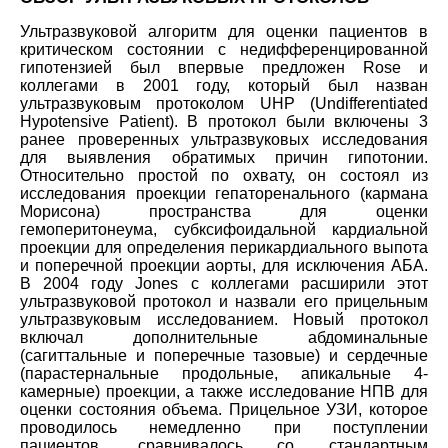
Ультразвуковой алгоритм для оценки пациентов в
критическом состоянии с недифференцированной
гипотензией был впервые предложен Rose и
коллегами в 2001 году, который был назван
ультразвуковым протоколом UHP (Undifferentiated
Hypotensive Patient). В протокол были включены 3
ранее проверенных ультразвуковых исследования
для выявления обратимых причин гипотонии.
Относительно простой по охвату, он состоял из
исследования проекции гепаторенального (кармана
Морисона) пространства для оценки
гемоперитонеума, субксифоидальной кардиальной
проекции для определения перикардиального выпота
и поперечной проекции аорты, для исключения АБА.
В 2004 году Jones с коллегами расширили этот
ультразвуковой протокол и назвали его прицельным
ультразвуковым исследованием. Новый протокол
включал дополнительные абдоминальные
(сагиттальные и поперечные тазовые) и сердечные
(парастернальные продольные, апикальные 4-
камерные) проекции, а также исследование НПВ для
оценки состояния объема. Прицельное УЗИ, которое
проводилось немедленно при поступлении
пациентов, сравнивалось со стандартным