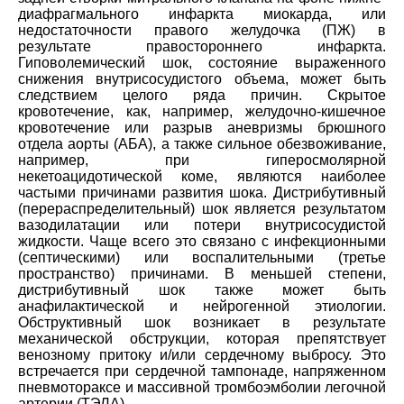
диафрагмального инфаркта миокарда, или
недостаточности правого желудочка (ПЖ) в
результате правостороннего инфаркта.
Гиповолемический шок, состояние выраженного
снижения внутрисосудистого объема, может быть
следствием целого ряда причин. Скрытое
кровотечение, как, например, желудочно-кишечное
кровотечение или разрыв аневризмы брюшного
отдела аорты (AБА), а также сильное обезвоживание,
например, при гиперосмолярной
некетоацидотической коме, являются наиболее
частыми причинами развития шока. Дистрибутивный
(перераспределительный) шок является результатом
вазодилатации или потери внутрисосудистой
жидкости. Чаще всего это связано с инфекционными
(септическими) или воспалительными (третье
пространство) причинами. В меньшей степени,
дистрибутивный шок также может быть
анафилактической и нейрогенной этиологии.
Обструктивный шок возникает в результате
механической обструкции, которая препятствует
венозному притоку и/или сердечному выбросу. Это
встречается при сердечной тампонаде, напряженном
пневмотораксе и массивной тромбоэмболии легочной
артерии (ТЭЛА).