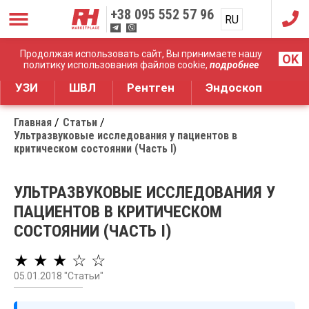
+38
095 552 57 96
RU
UA
Дистрибуция медицинского оборудования
Продолжая использовать сайт, Вы принимаете нашу
OK
политику использования файлов cookie,
подробнее
УЗИ
ШВЛ
Рентген
Эндоскоп
Главная
Статьи
Ультразвуковые исследования у пациентов в
критическом состоянии (Часть I)
УЛЬТРАЗВУКОВЫЕ ИССЛЕДОВАНИЯ У
ПАЦИЕНТОВ В КРИТИЧЕСКОМ
СОСТОЯНИИ (ЧАСТЬ I)
★ ★ ★ ☆ ☆
05.01.2018 "Статьи"