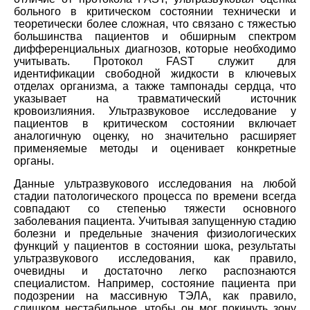
больного в критическом состоянии технически и
теоретически более сложная, что связано c тяжестью
большинства пациентов и обширным спектром
дифференциальных диагнозов, которые необходимо
учитывать. Протокол FAST служит для
идентификации свободной жидкости в ключевых
отделах организма, а также тампонады сердца, что
указывает на травматический источник
кровоизлияния. Ультразвуковое исследование у
пациентов в критическом состоянии включает
аналогичную оценку, но значительно расширяет
применяемые методы и оценивает конкретные
органы.
Данные ультразвукового исследования на любой
стадии патологического процесса по времени всегда
совпадают со степенью тяжести основного
заболевания пациента. Учитывая запущенную стадию
болезни и предельные значения физиологических
функций у пациентов в состоянии шока, результаты
ультразвукового исследования, как правило,
очевидны и достаточно легко распознаются
специалистом. Например, состояние пациента при
подозрении на массивную ТЭЛА, как правило,
слишком нестабильное, чтобы он мог покинуть зону