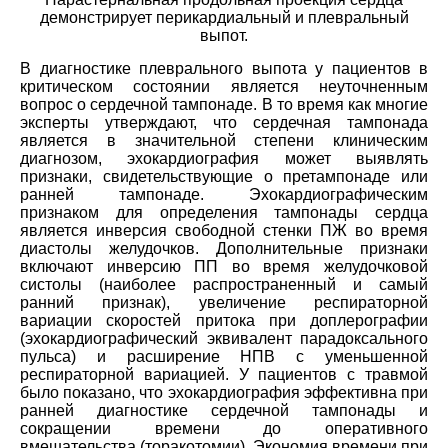
демонстрирует перикардиальный и плевральный
выпот.
В диагностике плеврального выпота у пациентов в
критическом состоянии является неуточненным
вопрос о сердечной тампонаде. В то время как многие
эксперты утверждают, что сердечная тампонада
является в значительной степени клиническим
диагнозом, эхокардиография может выявлять
признаки, свидетельствующие о претампонаде или
ранней тампонаде. Эхокардиографическим
признаком для определения тампонады сердца
является инверсия свободной стенки ПЖ во время
диастолы желудочков. Дополнительные признаки
включают инверсию ПП во время желудочковой
систолы (наиболее распространенный и самый
ранний признак), увеличение респираторной
вариации скоростей притока при доплерографии
(эхокардиографический эквивалент парадоксального
пульса) и расширение НПВ с уменьшенной
респираторной вариацией. У пациентов с травмой
было показано, что эхокардиография эффективна при
ранней диагностике сердечной тампонады и
сокращении времени до оперативного
вмешательства (торакотомии). Экономия времени при