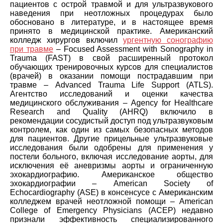
пациентов с острой травмой и для ультразвукового
наведения при неотложных процедурах было
обосновано в литературе, и в настоящее время
принято в медицинской практике. Американский
колледж хирургов включил
ургентную сонографию
при травме
– Focused Assessment with Sonography in
Trauma (FAST) в свой расширенный протокол
обучающих тренировочных курсов для специалистов
(врачей) в оказании помощи пострадавшим при
травме – Advanced Trauma Life Support (ATLS).
Агентство исследований и оценки качества
медицинского обслуживания – Agency for Healthcare
Research and Quality (AHRQ) включило в
рекомендации сосудистый доступ под ультразвуковым
контролем, как один из самых безопасных методов
для пациентов. Другие прицельные ультразвуковые
исследования были одобрены для применения у
постели больного, включая исследование аорты, для
исключения её аневризмы аорты и ограниченную
эхокардиографию. Американское общество
эхокардиографии – American Society of
Echocardiography (ASE) в консенсусе с Американским
колледжем врачей неотложной помощи – American
College of Emergency Physicians (ACEP) недавно
признали эффективность специализированного