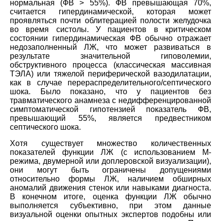
нормальная (ФВ > 55%). ФВ превышающая 70%,
считается гипердинамической, которая может
проявляться почти облитерацией полости желудочка
во время систолы. У пациентов в критическом
состоянии гипердинамическая ФВ обычно отражает
недозаполненный ЛЖ, что может развиваться в
результате значительной гиповолемии,
обструктивного процесса (классическая массивная
ТЭЛА) или тяжелой периферической вазодилатации,
как в случае перераспределительного/септического
шока. Было показано, что у пациентов без
травматического анамнеза с недифференцированной
симптоматической гипотензией показатель ФВ,
превышающий 55%, является предвестником
септического шока.
Хотя существует множество количественных
показателей функции ЛЖ (с использованием М-
режима, двумерной или доплеровской визуализации),
они могут быть ограничены допущениями
относительно формы ЛЖ, наличием обширных
аномалий движения стенок или навыками диагноста.
В конечном итоге, оценка функции ЛЖ обычно
выполняется субъективно, при этом данные
визуальной оценки опытных экспертов подобны или