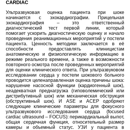
CARDIAC
Ультразвуковая оценка пациента при шоке
начинается с эхокардиографии. Прицельная
эхокардиография – это ответственный
диагностический тест первой линии, который
помогает ускорить диагностическую оценку и начало
проведения реанимационных мероприятий у постели
пациента. Ценность методики заключается в её
способности предоставлять клиницистам
анатомическую и физиологическую информацию в
режиме реального времени, а также в возможности
повторного осмотра после проведенных мероприятий
для оценки клинического ответа. При ультразвуковом
исследовании сердца у постели шокового больного
проводится целенаправленная оценка причины шока:
нарушение насосной функции (кардиогенный шок),
неадекватная преднагрузка (гиповолемический или
дистрибутивный шок) или механическая обструкция
(обструктивный шок). И ASE и ACEP одобряют
следующие клинические параметры для фокусного
ультразвукового исследования сердца (focused
cardiac ultrasound – FOCUS): перикардиальный выпот,
общая сердечная функция, относительный размер
камеры и объемный статус. УЗИ у пациента в