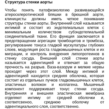
Структура стенки аорты
Чтобы понять патофизиологию развивающейся
атеросклеротической бляшки в брюшной аорте,
клиницисты должны иметь четкое понимание
структуры стенки аорты. Внутренний слой называется
интимой и состоит из эндотелиальных клеток с
минимальным количеством субэндотелиальной
соединительной ткани. Его функция заключается в
предотвращении агрегации тромбоцитов и тромбоза,
регулирование тонуса гладкой мускулатуры глубоких
слоев, модуляция роста гладкомышечных клеток и их
миграции, и контроль внедрения липопротеинов в
стенку сосуда. Внешний слой стенки аорты
называется адвентицией и отвечает за общую
прочность на разрыв. Ваза-вазорум и мелкие нервы
проходят через этот слой. Между интимой и
адвентицией находится средняя оболочка, которая
состоит из отдельных пучков гладкомышечных клеток,
эластичных волокон и коллагена. Мышечный
компонент поддерживает тонус стенки сосуда.
Внутренняя и внешняя эластическая мембрана
отделяют интиму от средней оболочки и,
соответсвеноо, среднюю оболочку от
адвентициального слоя, соответственно.