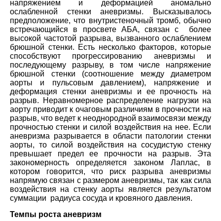
напряжением и деформацией аномально
ослабленной стенки аневризмы. Высказывалось
предположение, что внутристеночный тромб, обычно
встречающийся в просвете АБА, связан с более
высокой частотой разрыва, вызванного ослаблением
брюшной стенки. Есть несколько факторов, которые
способствуют прогрессированию аневризмы и
последующему разрыву, в том числе напряжение
брюшной стенки (соотношение между диаметром
аорты и пульсовым давлением), напряжение и
деформация стенки аневризмы и ее прочность на
разрыв. Неравномерное распределение нагрузки на
аорту приводит к очаговым различиям в прочности на
разрыв, что ведет к неоднородной взаимосвязи между
прочностью стенки и силой воздействия на нее. Если
аневризма разрывается в области патологии стенки
аорты, то силой воздействия на сосудистую стенку
превышает предел ее прочности на разрыв. Эта
закономерность определяется законом Лаплас, в
котором говорится, что риск разрыва аневризмы
напрямую связан с размером аневризмы, так как сила
воздействия на стенку аорты является результатом
суммации радиуса сосуда и кровяного давления.
Темпы роста аневризм