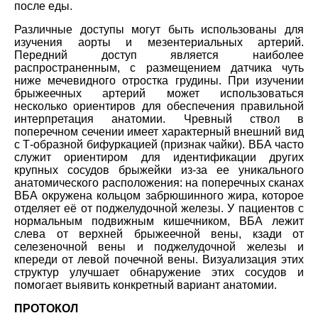
после еды.
Различные доступы могут быть использованы для
изучения аорты и мезентериальных артерий.
Передний доступ является наиболее
распространенным, с размещением датчика чуть
ниже мечевидного отростка грудины. При изучении
брыжеечных артерий может использоваться
несколько ориентиров для обеспечения правильной
интерпретация анатомии. Чревный ствол в
поперечном сечении имеет характерный внешний вид
с Т-образной бифуркацией (признак чайки). ВБА часто
служит ориентиром для идентификации других
крупных сосудов брыжейки из-за ее уникального
анатомического расположения: на поперечных сканах
ВБА окружена кольцом забрюшинного жира, которое
отделяет её от поджелудочной железы. У пациентов с
нормальным подвижным кишечником, ВБА лежит
слева от верхней брыжеечной вены, кзади от
селезеночной вены и поджелудочной железы и
кпереди от левой почечной вены. Визуализация этих
структур улучшает обнаружение этих сосудов и
помогает выявить конкретный вариант анатомии.
ПРОТОКОЛ