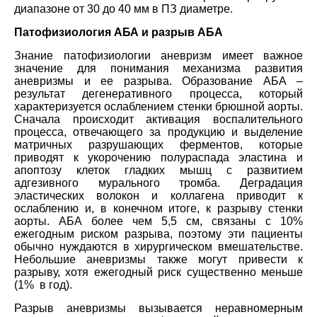
диапазоне от 30 до 40 мм в ПЗ диаметре.
Патофизиология АБА и разрыв AБA
Знание патофизиологии аневризм имеет важное
значение для понимания механизма развития
аневризмы и ее разрыва. Образование АБА –
результат дегенеративного процесса, который
характеризуется ослаблением стенки брюшной аорты.
Сначала происходит активация воспалительного
процесса, отвечающего за продукцию и выделение
матричных разрушающих ферментов, которые
приводят к укорочению полураспада эластина и
апоптозу клеток гладких мышц с развитием
адгезивного мурального тромба. Деградация
эластических волокон и коллагена приводит к
ослаблению и, в конечном итоге, к разрыву стенки
аорты. АБА более чем 5,5 см, связаны с 10%
ежегодным риском разрыва, поэтому эти пациенты
обычно нуждаются в хирургическом вмешательстве.
Небольшие аневризмы также могут привести к
разрыву, хотя ежегодный риск существенно меньше
(1% в год).
Разрыв аневризмы вызывается неравномерным