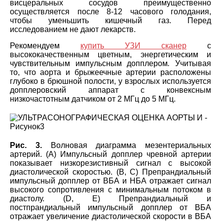
висцеральных сосудов преимущественно
осуществляется после 8-12 часового голодания,
чтобы уменьшить кишечный газ. Перед
исследованием не дают лекарств.
Рекомендуем
купить УЗИ сканер
с
высококачественным цветным, энергетическим и
чувствительным импульсным допплером
.
Учитывая
то, что аорта и брыжеечные артерии расположены
глубоко в брюшной полости, у взрослых используется
допплеровский аппарат с конвексным
низкочастотным датчиком от 2 МГц до 5 МГц.
Рис. 3.
Волновая диаграмма мезентериальных
артерий. (A) Импульсный допплер чревной артерии
показывает низкорезистивный сигнал с высокой
диастолической скоростью. (B, C) Препрандиальный
импульсный допплер от ВБА и НБА отражает сигнал
высокого сопротивления с минимальным потоком в
диастолу. (D, E) Препрандиальный и
постпрандиальный импульсный допплер от ВБА
отражает увеличение диастолической скорости в ВБА