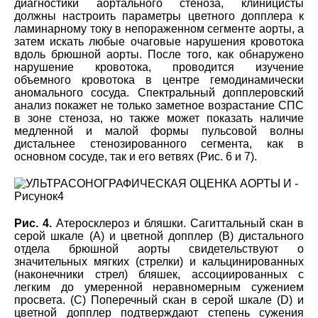
диагностики аортального стеноза, клиницисты
должны настроить параметры цветного допплера к
ламинарному току в непораженном сегменте аорты, а
затем искать любые очаговые нарушения кровотока
вдоль брюшной аорты. После того, как обнаружено
нарушение кровотока, проводится изучение
объемного кровотока в центре гемодинамически
аномального сосуда. Спектральный допплеровский
анализ покажет не только заметное возрастание СПС
в зоне стеноза, но также может показать наличие
медленной и малой формы пульсовой волны
дистальнее стенозированного сегмента, как в
основном сосуде, так и его ветвях (Рис. 6 и 7).
Рис. 4.
Атеросклероз и бляшки. Сагиттальный скан в
серой шкале (А) и цветной допплер (B) дистального
отдела брюшной аорты свидетельствуют о
значительных мягких (стрелки) и кальцинированных
(наконечники стрел) бляшек, ассоциированных с
легким до умеренной неравномерным сужением
просвета. (C) Поперечный скан в серой шкале (D) и
цветной допплер подтверждают степень сужения