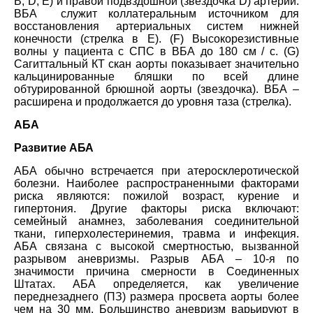
В, D, Е) и правой подвздошной (звездочка D) артерии.
ВБА служит коллатеральным источником для
восстановления артериальных систем нижней
конечности (стрелка в Е). (F) Высокорезистивные
волны у пациента с СПС в ВБА до 180 см / с. (G)
Сагиттальный КТ скан аорты показывает значительно
кальцинированные бляшки по всей длине
обтурированной брюшной аорты (звездочка). ВБА –
расширена и продолжается до уровня таза (стрелка).
AБA
Развитие АБА
АБА обычно встречается при атеросклеротической
болезни. Наиболее распространенными факторами
риска являются: пожилой возраст, курение и
гипертония. Другие факторы риска включают:
семейный анамнез, заболевания соединительной
ткани, гиперхолестеринемия, травма и инфекция.
АБА связана с высокой смертностью, вызванной
разрывом аневризмы. Разрыв АБА – 10-я по
значимости причина смерности в Соединенных
Штатах. АБА определяется, как увеличение
переднезаднего (ПЗ) размера просвета аорты более
чем на 30 мм. Большинство аневризм варьируют в