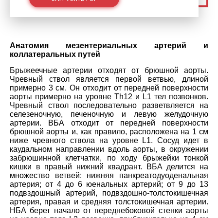
Анатомия мезентериальных артерий и
коллатеральных путей
Брыжеечные артерии отходят от брюшной аорты.
Чревный ствол является первой ветвью, длиной
примерно 3 см. Он отходит от передней поверхности
аорты примерно на уровне Th12 и L1 тел позвонков.
Чревный ствол последовательно разветвляется на
селезеночную, печеночную и левую желудочную
артерии. ВБА отходит от передней поверхности
брюшной аорты и, как правило, расположена на 1 см
ниже чревного ствола на уровне L1. Сосуд идет в
каудальном направлении вдоль аорты, в окружении
забрюшинной клетчатки, по ходу брыжейки тонкой
кишки в правый нижний квадрант. ВБА делится на
множество ветвей: нижняя панкреатодуоденальная
артерия; от 4 до 6 юенальных артерий; от 9 до 13
подвздошный артерий, подвздошно-толстокишечная
артерия, правая и средняя толстокишечная артерии.
НБА берет начало от переднебоковой стенки аорты