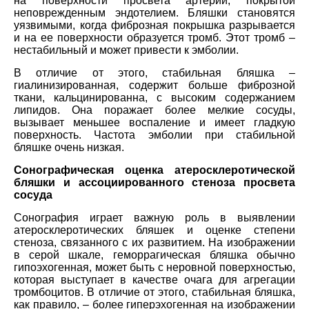
на поверхности просвета артерии, покрытой
неповрежденным эндотелием. Бляшки становятся
уязвимыми, когда фиброзная покрышка разрывается
и на ее поверхности образуется тромб. Этот тромб –
нестабильный и может привести к эмболии.
В отличие от этого, стабильная бляшка –
гиалинизированная, содержит больше фиброзной
ткани, кальцинированна, с высоким содержанием
липидов. Она поражает более мелкие сосуды,
вызывает меньшее воспаление и имеет гладкую
поверхность. Частота эмболии при стабильной
бляшке очень низкая.
Сонографическая оценка атеросклеротической
бляшки и ассоциированного стеноза просвета
сосуда
Сонография играет важную роль в выявлении
атеросклеротических бляшек и оценке степени
стеноза, связанного с их развитием. На изображении
в серой шкале, геморрагическая бляшка обычно
гипоэхогенная, может быть с неровной поверхностью,
которая выступает в качестве очага для агрегации
тромбоцитов. В отличие от этого, стабильная бляшка,
как правило, – более гиперэхогенная на изображении