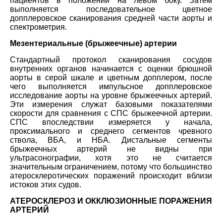
пациентов в положении на левом боку. Затем
выполняется последовательное цветное
допплеровское сканирования средней части аорты и
спектрометрия.
Мезентериальные (брыжеечные) артерии
Стандартный протокол сканирования сосудов
внутренних органов начинается с оценки брюшной
аорты в серой шкале и цветным допплером, после
чего выполняется импульсное допплеровское
исследование аорты на уровне брыжеечных артерий.
Эти измерения служат базовыми показателями
скорости для сравнения с СПС брыжеечной артерии.
СПС впоследствии измеряется у начала,
проксимального и среднего сегментов чревного
ствола, ВБА, и НБА. Дистальные сегменты
брыжеечных артерий не видны при
ультрасонографии, хотя это не считается
значительным ограничением, потому что большинство
атеросклеротических поражений происходит вблизи
истоков этих судов.
АТЕРОСКЛЕРОЗ И ОККЛЮЗИОННЫЕ ПОРАЖЕНИЯ
АРТЕРИЙ