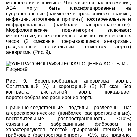
морфологии и причине. Что касается расположения,
АБА могут быть класифицированны на
супраренальные (наименее встречающиеся: травмы,
инфекции, ятрогенные причины), юкстаренальные и
инфраренальные (наиболее распространенные).
Морфологические подкатегории включают:
мешотчатые, веретеновидные, или по типу песочных
часов (2 смежные, прерывающиеся аневризмы,
разделенные нормальным сегментом аорты)
аневризмы (Рис. 9).
Рис. 9.
Веретенообразная аневризма аорты.
Сагиттальный (А) и коронарный (В) КТ скан без
контраста дистальной аорты показывает
веретенообразное расширение аорты.
Причинно-следственные подтипы разделены на:
атеросклеротические (наиболее распространенные),
воспалительные (распространенность <10%;
связанны с забрюшинным фиброзом и
характеризуются толстой фиброзной стенкой), и
грибковые (распространенность <1%, как правило,