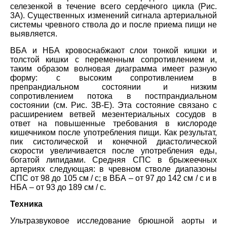
селезенкой в течение всего сердечного цикла (Рис.
3А). Существенных изменений сигнала артериальной
системы чревного ствола до и после приема пищи не
выявляется.
ВБА и НБА кровоснабжают слои тонкой кишки и
толстой кишки с переменным сопротивлением и,
таким образом волновая диаграмма имеет разную
форму: с высоким сопротивлением в
препрандиальном состоянии и низким
сопротивлением потока в постпрандиальном
состоянии (см. Рис. 3B-Е). Эта состояние связано с
расширением ветвей мезентериальных сосудов в
ответ на повышенные требования в кислороде
кишечником после употребления пищи. Как результат,
пик систолической и конечной диастолической
скорости увеличивается после употребления еды,
богатой липидами. Средняя СПС в брыжеечных
артериях следующая: в чревном стволе диапазоны
СПС от 98 до 105 см / с; в ВБА – от 97 до 142 см / с и в
НБА – от 93 до 189 см / с.
Техника
Ультразвуковое исследование брюшной аорты и