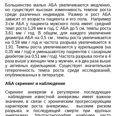
Большинство малых АБА увеличиваются медленно,
но существует высокая изменчивость темпов роста
среди различных индивидов. Размер и рост АБА
зависит от возраста пациента и его пола. Например
3-см АБА у пациента мужского пола имеет средний
темп роста 1,28 мм в год. С АБА до 5 см, темпы роста
3,61 мм / год. В общем, для каждого увеличение
диаметра АБА на 0,5 см , темпы роста увеличивается
на 0,59 мм / год и частота разрыва увеличивается в
1,91. Темпы роста увеличиваются у курильщиков (на
0,35 мм / год) и уменьшаютсяу пациентов с сахарным
диабетом (на 0,51 мм / год). Частота разрыва почти в 4
раза выше у женщин чем у мужчин, и в два раза выше
у активных курильщиков. Существует значительная
гетерогенность темпа роста среди исследований,
опубликованных в литературе.
АБА скрининг и наблюдение
Скрининг аневризм и регулярное последующее
наблюдение известной аневризмы имеет важное
значение, в связи с хроническим прогрессирующим
характером роста аневризмы, высоким риском
разрыва и последующей смерти при крупных
аневризмах. Ультрасонография наиболее часто