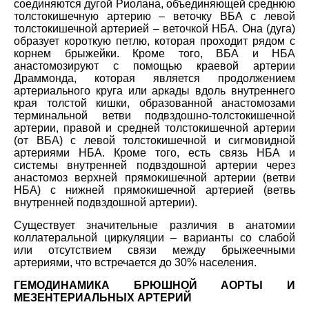
соединяются дугой Риолана, объединяющей среднюю
толстокишечную артерию – веточку ВБА с левой
толстокишечной артерией – веточкой НБА. Она (дуга)
образует короткую петлю, которая проходит рядом с
корнем брыжейки. Кроме того, ВБА и НБА
анастомозируют с помощью краевой артерии
Драммонда, которая является продолжением
артериального круга или аркады вдоль внутреннего
края толстой кишки, образованной анастомозами
терминальной ветви подвздошно-толстокишечной
артерии, правой и средней толстокишечной артерии
(от ВБА) с левой толстокишечной и сигмовидной
артериями НБА. Кроме того, есть связь НБА и
системы внутренней подвздошной артерии через
анастомоз верхней прямокишечной артерии (ветви
НБА) с нижней прямокишечной артерией (ветвь
внутренней подвздошной артерии).
Существует значительные различия в анатомии
коллатеральной циркуляции – варианты со слабой
или отсутствием связи между брыжеечными
артериями, что встречается до 30% населения.
ГЕМОДИНАМИКА БРЮШНОЙ АОРТЫ И
МЕЗЕНТЕРИАЛЬНЫХ АРТЕРИЙ