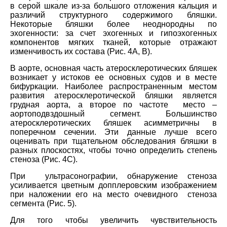
в серой шкале из-за большого отложения кальция и
различий структурного содержимого бляшки.
Некоторые бляшки более неоднородны по
эхогенности: за счет эхогенных и гипоэхогенных
компонентов мягких тканей, которые отражают
изменчивость их состава (Рис. 4А, В).
В аорте, основная часть атеросклеротических бляшек
возникает у истоков ее основных судов и в месте
бифуркации. Наиболее распространенным местом
развития атеросклеротической бляшки является
грудная аорта, а второе по частоте место –
аортоподвздошный сегмент. Большинство
атеросклеротических бляшек асимметричны в
поперечном сечении. Эти данные лучше всего
оценивать при тщательном обследования бляшки в
разных плоскостях, чтобы точно определить степень
стеноза (Рис. 4C).
При ультрасонографии, обнаружение стеноза
усиливается цветным допплеровским изображением
при наложении его на место очевидного стеноза
сегмента (Рис. 5).
Для того чтобы увеличить чувствительность