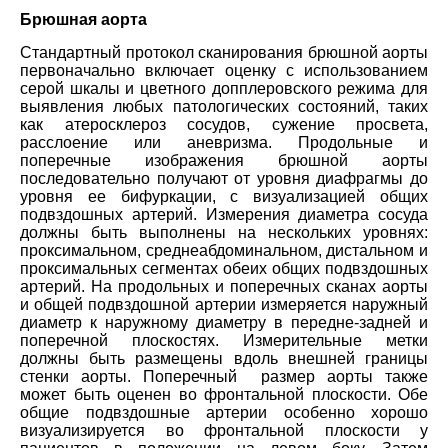
Брюшная аорта
Стандартный протокол сканирования брюшной аорты
первоначально включает оценку с использованием
серой шкалы и цветного допплеровского режима для
выявления любых патологических состояний, таких
как атеросклероз сосудов, сужение просвета,
расслоение или аневризма. Продольные и
поперечные изображения брюшной аорты
последовательно получают от уровня диафрагмы до
уровня ее бифуркации, с визуализацией общих
подвздошных артерий. Измерения диаметра сосуда
должны быть выполнены на нескольких уровнях:
проксимальном, среднеабдоминальном, дистальном и
проксимальных сегментах обеих общих подвздошных
артерий. На продольных и поперечных сканах аорты
и общей подвздошной артерии измеряется наружный
диаметр к наружному диаметру в передне-задней и
поперечной плоскостях. Измерительные метки
должны быть размещены вдоль внешней границы
стенки аорты. Поперечный размер аорты также
может быть оценен во фронтальной плоскости. Обе
общие подвздошные артерии особенно хорошо
визуализируется во фронтальной плоскости у