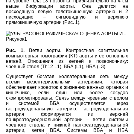
на уровне тела L3 позвонка, приблизительно на 4 см
выше бифуркации аорты. Она делится на
восходящую левую толстокишечную артерию и 2
нисходящие – сигмовидную и верхнюю
прямокишечную артерии (Рис. 1).
Рис. 1.
Ветви аорты. Контрастная сагиттальная
компьютерная томография (КТ) аорты и ее основных
ветвей. Отношения из ветвей к позвоночнику:
чревный ствол (Th12-L1), ВБА (L1), НБА (L3).
Существует богатая коллатеральная сеть между
всеми мезентериальными артериями, которая
обеспечивает кровоток в жизненно важных органах и
кишечнике, если один или более сосудов
скомпрометированы. Связь между чревным стволом
и системой ВБА осуществляется через
гастродуоденальную артерию. Гастродуоденальная
артерия формируется из верхней
панкреатодуоденальной артерии – ветви системы
чревного ствола и нижней панкреатодуоденальной
артерии, ветви ВБА. Системы ВБА и НБА