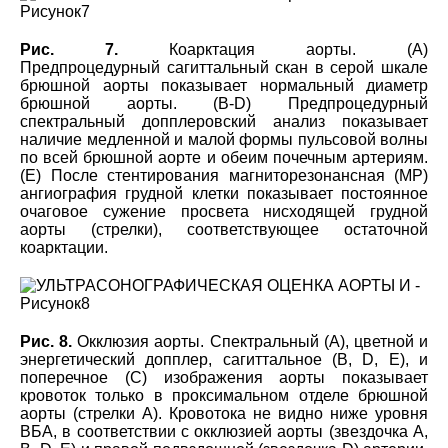
Рис. 7.
Коарктация аорты. (
A)
Предпроцедурный
сагиттальный скан в серой шкале
брюшной аорты показывает нормальный диаметр
брюшной аорты. (B-D) Предпроцедурный
спектральный допплеровский анализ показывает
наличие медленной и малой формы пульсовой волны
по всей брюшной аорте и обеим почечным артериям.
(E) После стентирования магниторезонансная (МР)
ангиография грудной клетки показывает постоянное
очаговое сужение просвета нисходящей грудной
аорты (стрелки), соответствующее остаточной
коарктации.
Рис. 8.
Окклюзия аорты. Спектральный (А), цветной и
энергетический допплер, сагиттальное (В, D, Е), и
поперечное (C) изображения аорты показывает
кровоток только в проксимальном отделе брюшной
аорты (стрелки А). Кровотока не видно ниже уровня
ВБА, в соответствии с окклюзией аорты (звездочка А,