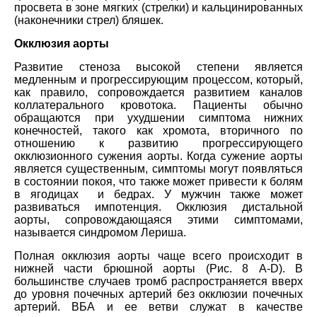
просвета в зоне мягких (стрелки) и кальцинированных
(наконечники стрел) бляшек.
Окклюзия аорты
Развитие стеноза высокой степени является
медленным и прогрессирующим процессом, который,
как правило, сопровождается развитием каналов
коллатерального кровотока. Пациенты обычно
обращаются при ухудшении симптома нижних
конечностей, такого как хромота, вторичного по
отношению к развитию прогрессирующего
окклюзионного сужения аорты. Когда сужение аорты
является существенным, симптомы могут появляться
в состоянии покоя, что также может привести к болям
в ягодицах и бедрах. У мужчин также может
развиваться импотенция. Окклюзия дистальной
аорты, сопровождающаяся этими симптомами,
называется синдромом Лериша.
Полная окклюзия аорты чаще всего происходит в
нижней части брюшной аорты (Рис. 8 A-D). В
большинстве случаев тромб распространяется вверх
до уровня почечных артерий без окклюзии почечных
артерий. ВБА и ее ветви служат в качестве