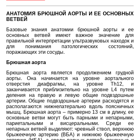
АНАТОМИЯ БРЮШНОЙ АОРТЫ И ЕЕ ОСНОВНЫХ
ВЕТВЕЙ
Базовые знания анатомии брюшной аорты и ее
основных ветвей имеют важное значение для
правильной интерпретации ультразвуковых находок и
для понимания патологических состояний,
поражающих эти сосуды.
Брюшная аорта
Брюшная аорта является продолжением грудной
аорты. Она начинается на уровне аортального
отверстия диафрагмы, на уровне Th12, и
заканчивается приблизительно на уровне L4 путем
деления на правую и левую общие подвздошные
артерии. Общие подвздошные артерии расходятся и
располагаются нижнелатерально вдоль поясничных
мышц. Брюшная аорта – примерно 13 см в длину, ее
основные ветви могут быть парными и непарными,
париетальными и висцеральными. Среди ее
непарных ветвей выделяют: чревный ствол, верхнюю
брыжеечную артерию (ВБА) и нижнюю брыжеечную