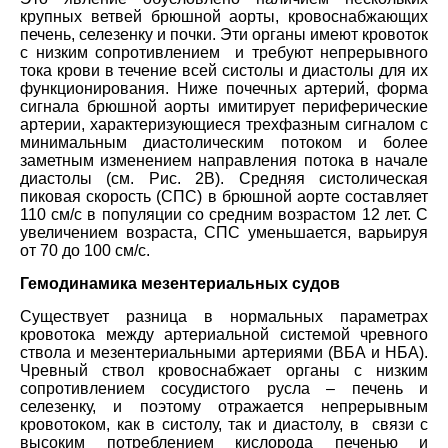
крупных ветвей брюшной аорты, кровоснабжающих
печень, селезенку и почки. Эти органы имеют кровоток
с низким сопротивлением и требуют непрерывного
тока крови в течение всей систолы и диастолы для их
функционирования. Ниже почечных артерий, форма
сигнала брюшной аорты имитирует периферические
артерии, характеризующиеся трехфазным сигналом с
минимальным диастолическим потоком и более
заметным изменением направления потока в начале
диастолы (см. Рис. 2B). Средняя систолическая
пиковая скорость (СПС) в брюшной аорте составляет
110 см/с в популяции со средним возрастом 12 лет. С
увеличением возраста, СПС уменьшается, варьируя
от 70 до 100 см/с.
Гемодинамика мезентериальных судов
Существует разница в нормальных параметрах
кровотока между артериальной системой чревного
ствола и мезентериальными артериями (ВБА и НБА).
Чревный ствол кровоснабжает органы с низким
сопротивлением сосудистого русла – печень и
селезенку, и поэтому отражается непрерывным
кровотоком, как в систолу, так и диастолу, в связи с
высоким потреблением кислорода печенью и