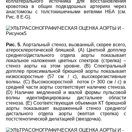
коллатерального источника для восстановления
кровотока в общих подвздошных артериях через
анастомозы с толстокишечными ветвями НБА (см.
Рис. 8 E-G).
Рис. 5.
Аортальный стеноз, вызванный, скорее всего,
атеросклеротической бляшкой. (A) Цветной допплер
среднего/дистального отдела аорты показывает
локальное наложения цветных спектров (стрелка) –
стеноз аорты на этом уровне. (B) Спектральный
допплер проксимальной брюшной аорты показывает
низкоскоростные (57 см / с), высокорезистивные
волны. (C) Высокоскоростной поток (> 300 см / с) в
средней части аорты соответствует наличию стеноза.
(D) Наличие медленной и малой формы пульсовой
волны идентифицированы дистальнее области
стеноза. (Е) Соответствующая объемная КТ брюшной
аорты показывает выраженный стеноз среднего/
дистального отдела аорты (желтая стрелка) с
постстенотической дилатацией (звездочка).