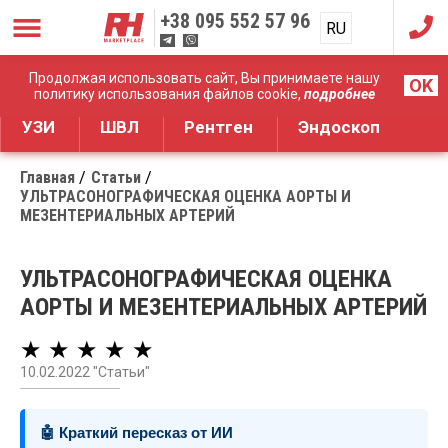
+38
095 552 57 96
RU
UA
Дистрибуция медицинского оборудования
Продолжая использовать сайт, Вы принимаете нашу
OK
политику использования файлов cookie,
подробнее
УЗИ
ШВЛ
Рентген
Эндоскоп
Главная
Статьи
УЛЬТРАСОНОГРАФИЧЕСКАЯ ОЦЕНКА АОРТЫ И
МЕЗЕНТЕРИАЛЬНЫХ АРТЕРИЙ
УЛЬТРАСОНОГРАФИЧЕСКАЯ ОЦЕНКА
АОРТЫ И МЕЗЕНТЕРИАЛЬНЫХ АРТЕРИЙ
★ ★ ★ ★ ★
10.02.2022 "Статьи"
🤖 Краткий пересказ от ИИ