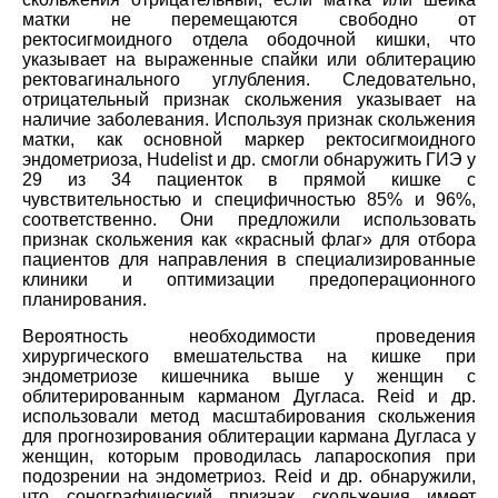
матки не перемещаются свободно от
ректосигмоидного отдела ободочной кишки, что
указывает на выраженные спайки или облитерацию
ректовагинального углубления. Следовательно,
отрицательный признак скольжения указывает на
наличие заболевания. Используя признак скольжения
матки, как основной маркер ректосигмоидного
эндометриоза, Hudelist и др. смогли обнаружить ГИЭ у
29 из 34 пациенток в прямой кишке с
чувствительностью и специфичностью 85% и 96%,
соответственно. Они предложили использовать
признак скольжения как «красный флаг» для отбора
пациентов для направления в специализированные
клиники и оптимизации предоперационного
планирования.
Вероятность необходимости проведения
хирургического вмешательства на кишке при
эндометриозе кишечника выше у женщин с
облитерированным карманом Дугласа. Reid и др.
использовали метод масштабирования скольжения
для прогнозирования облитерации кармана Дугласа у
женщин, которым проводилась лапароскопия при
подозрении на эндометриоз. Reid и др. обнаружили,
что сонографический признак скольжения имеет