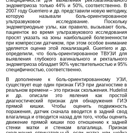
специфичности для выявления ректовагинального
эндометриоза только 44% и 50%, соответственно. В
2007 году Guerriero и др. представили новую методику,
которую называли боль-ориентированное
ультразвуковое исследование. Поскольку
эндометриодные узлы, как правило, вызывают боль,
пациенток во время ультразвукового исследования
просят указать на зоны наибольшей болезненности
при компрессии датчиком, при этом особое внимание
уделяется оценке этой локализаций. Guerriero и др.
определили, что боль-ориентированное ТВУЗИ для
выявления глубокого вагинального и ректального
эндометриоза обладает 90% чувствительностью и 95%
специфичностью, соответственно.
В дополнение к боль-ориентированному УЗИ,
существует еще один признак ГИЭ при диагностике в
реальном времени – это признак скольжения. Hudelist
и др. описали это явления как простой
диагностический признак для обнаружения ГИЭ
прямой кишки. Чтобы оценить подвижность
поражения, датчик сначала вводится в задний свод
влагалища и отводится назад для того, чтобы оценить
движение прямой кишки поо отношению к задней
стенки матки и стенкам влагалища. Признак
скольжения отрицательный, если матка или шейка