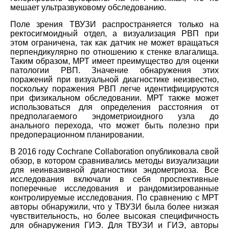
мешает ультразвуковому обследованию.
Поле зрения ТВУЗИ распространяется только на
ректосигмоидный отдел, а визуализация РВП при
этом ограничена, так как датчик не может вращаться
перпендикулярно по отношению к стенке влагалища.
Таким образом, МРТ имеет преимущество для оценки
патологии РВП. Значение обнаружения этих
поражений при визуальной диагностике неизвестно,
поскольку поражения РВП легче идентифицируются
при физикальном обследовании. МРТ также может
использоваться для определения расстояния от
предполагаемого эндометриоидного узла до
анального перехода, что может быть полезно при
предоперационном планировании.
В 2016 году Cochrane Collaboration опубликовала свой
обзор, в котором сравнивались методы визуализации
для неинвазивной диагностики эндометриоза. Все
исследования включали в себя проспективные
поперечные исследования и рандомизированные
контролируемые исследования. По сравнению с МРТ
авторы обнаружили, что у ТВУЗИ была более низкая
чувствительность, но более высокая специфичность
для обнаружения ГИЭ. Для ТВУЗИ и ГИЭ, авторы