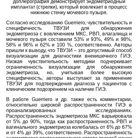
доплерография демонстрирует эндометриодный
имплантат (стрелки), который вовлекает в процесс
нижнюю стенку мочевого пузыря.
Согласно исследованию Guerriero, чувствительность и
специфичность ТВУЗИ для обнаружения
эндометриоза с вовлечением МКС, РВП, влагалища и
мочевого пузыря составили 53% и 93%, 49% и 98%,
58% и 96% и 62% и 100 %, соответственно. Авторы
пришли к выводу, что ТВУЗИ – это допустимый способ
визуализации для диагностики внекишечного ГИЭ.
Низкая чувствительность методики подчеркивает
ограниченность визуализации для обнаружения
эндометриоза, но, учитывая более высокую
специфичность, авторы выступают за применение
ТВУЗИ для подтверждения диагноза у пациентов с
клиническим подозрением на наличие ГИЭ.
В работе Guerriero и др. также есть комментарии,
относительно широкой распространенности ГИЭ в
проанализированных исследованиях.
Распространенность эндометриоза МКС варьировала
от 5% до 90%, тогда как распространенность РВП и
вагинального эндометриоза колебалась от 6% до 67%
и от 4% до 39%, соответственно. Распространенность