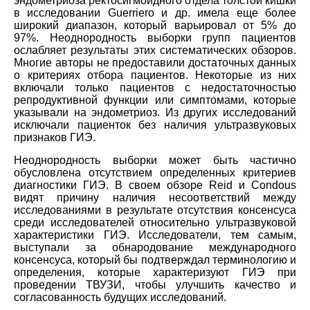
эндометриоза ректосигмоидного отдела толстой кишки
в исследовании Guerriero и др. имела еще более
широкий диапазон, который варьировал от 5% до
97%. Неоднородность выборки групп пациентов
ослабляет результаты этих систематических обзоров.
Многие авторы не предоставили достаточных данных
о критериях отбора пациентов. Некоторые из них
включали только пациентов с недостаточностью
репродуктивной функции или симптомами, которые
указывали на эндометриоз. Из других исследований
исключали пациенток без наличия ультразвуковых
признаков ГИЭ.
Неоднородность выборки может быть частично
обусловлена отсутствием определенных критериев
диагностики ГИЭ. В своем обзоре Reid и Condous
видят причину наличия несоответствий между
исследованиями в результате отсутствия консенсуса
среди исследователей относительно ультразвуковой
характеристики ГИЭ. Исследователи, тем самым,
выступали за обнародование международного
консенсуса, который бы подтверждал терминологию и
определения, которые характеризуют ГИЭ при
проведении ТВУЗИ, чтобы улучшить качество и
согласованность будущих исследований.