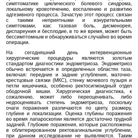
симптоматике циклического болевого синдрома,
локальному кровотечению, воспалению и развитию
адгезивного процесса. Зачастую этот процесс связан
с такими неприятными и изнурительными
симптомами, как: тазовая боль, дисменорея,
диспареуния и бесплодие, в то же время, может быть
бессимптомным и обнаруживаться случайно во время
операции.
На сегодняшний день интервенционные
хирургические процедуры являются золотым
стандартом диагностики эндометриоза. Эндометриоз
обычно встречается в определенных областях таза,
включая: передние и задние углубления, маточно-
крестцовые связки (МКС), стенку мочевого пузыря и
петли кишечника, особенно ректосигмоидный отдел
ободочной кишки. Хирургическая диагностика, к
сожалению, может либо переоценивать, либо
недооценивать степень эндометриоза, поскольку
очаги поражения различаются по цвету, размеру,
глубине и локализации. Оценка глубины поражения
во время лапароскопии является достаточно трудной
задачей. Глубокие поражения, которые расположены
в облитерированном ректовагинальном углублении,
при данном исследовании не выявляются. Таким