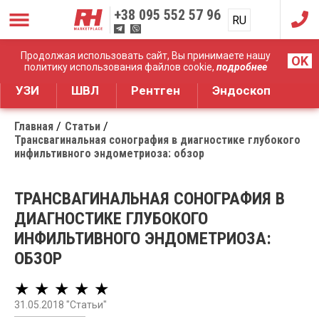
+38
095 552 57 96
RU
UA
Дистрибуция медицинского оборудования
Продолжая использовать сайт, Вы принимаете нашу
OK
политику использования файлов cookie,
подробнее
УЗИ
ШВЛ
Рентген
Эндоскоп
Главная
Статьи
Трансвагинальная сонография в диагностике глубокого
инфильтивного эндометриоза: обзор
ТРАНСВАГИНАЛЬНАЯ СОНОГРАФИЯ В
ДИАГНОСТИКЕ ГЛУБОКОГО
ИНФИЛЬТИВНОГО ЭНДОМЕТРИОЗА:
ОБЗОР
★ ★ ★ ★ ★
31.05.2018 "Статьи"