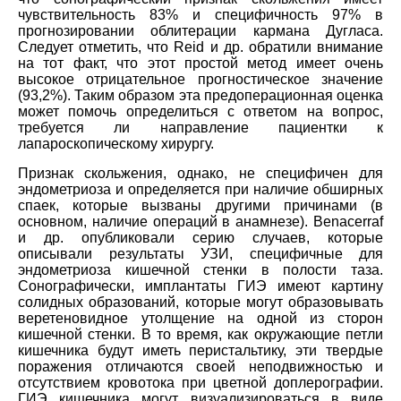
чувствительность 83% и специфичность 97% в
прогнозировании облитерации кармана Дугласа.
Следует отметить, что Reid и др. обратили внимание
на тот факт, что этот простой метод имеет очень
высокое отрицательное прогностическое значение
(93,2%). Таким образом эта предоперационная оценка
может помочь определиться с ответом на вопрос,
требуется ли направление пациентки к
лапароскопическому хирургу.
Признак скольжения, однако, не специфичен для
эндометриоза и определяется при наличие обширных
спаек, которые вызваны другими причинами (в
основном, наличие операций в анамнезе). Benacerraf
и др. опубликовали серию случаев, которые
описывали результаты УЗИ, специфичные для
эндометриоза кишечной стенки в полости таза.
Сонографически, имплантаты ГИЭ имеют картину
солидных образований, которые могут образовывать
веретеновидное утолщение на одной из сторон
кишечной стенки. В то время, как окружающие петли
кишечника будут иметь перистальтику, эти твердые
поражения отличаются своей неподвижностью и
отсутствием кровотока при цветной доплерографии.
ГИЭ кишечника могут визуализироваться в виде