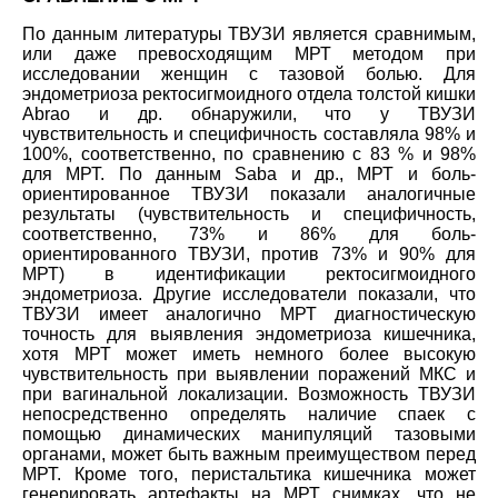
По данным литературы ТВУЗИ является сравнимым,
или даже превосходящим МРТ методом при
исследовании женщин с тазовой болью. Для
эндометриоза ректосигмоидного отдела толстой кишки
Abrao и др. обнаружили, что у ТВУЗИ
чувствительность и специфичность составляла 98% и
100%, соответственно, по сравнению с 83 % и 98%
для МРТ. По данным Saba и др., МРТ и боль-
ориентированное ТВУЗИ показали аналогичные
результаты (чувствительность и специфичность,
соответственно, 73% и 86% для боль-
ориентированного ТВУЗИ, против 73% и 90% для
МРТ) в идентификации ректосигмоидного
эндометриоза. Другие исследователи показали, что
ТВУЗИ имеет аналогично МРТ диагностическую
точность для выявления эндометриоза кишечника,
хотя МРТ может иметь немного более высокую
чувствительность при выявлении поражений МКС и
при вагинальной локализации. Возможность ТВУЗИ
непосредственно определять наличие спаек с
помощью динамических манипуляций тазовыми
органами, может быть важным преимуществом перед
МРТ. Кроме того, перистальтика кишечника может
генерировать артефакты на МРТ снимках, что не