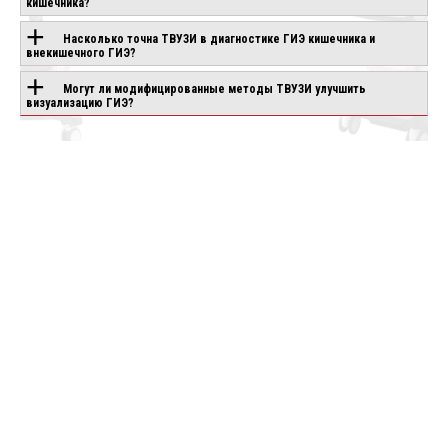
кишечника?
Насколько точна ТВУЗИ в диагностике ГИЭ кишечника и
внекишечного ГИЭ?
CANON APLIO
CHISON SONOGO
IO AIR
BEYOND
EBIT 90
аказ
Могут ли модифицированные методы ТВУЗИ улучшить
Под заказ
Под заказ
визуализацию ГИЭ?