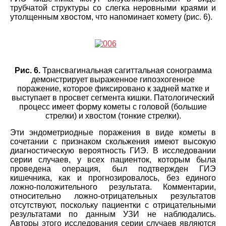
трубчатой структуры со слегка неровными краями и
утолщенным хвостом, что напоминает комету (рис. 6).
Рис. 6.
Трансвагинальная сагиттальная сонограмма
демонстрирует выраженное гипоэхогенное
поражение, которое фиксировано к задней матке и
выступает в просвет сегмента кишки. Патологический
процесс имеет форму кометы с головой (большие
стрелки) и хвостом (тонкие стрелки).
Эти эндометриодные поражения в виде кометы в
сочетании с признаком скольжения имеют высокую
диагностическую вероятность ГИЭ. В исследовании
серии случаев, у всех пациенток, которым была
проведена операция, был подтвержден ГИЭ
кишечника, как и прогнозировалось, без единого
ложно-положительного результата. Комментарии,
относительно ложно-отрицательных результатов
отсутствуют, поскольку пациентки с отрицательными
результатами по данным УЗИ не наблюдались.
Авторы этого исследования серии случаев являются