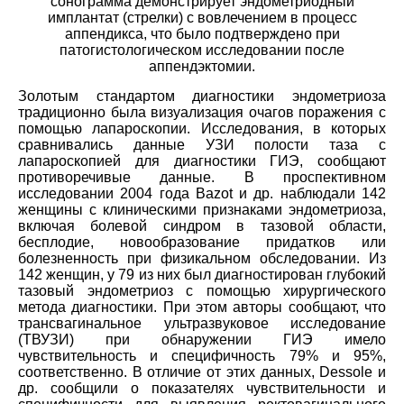
сонограмма демонстрирует эндометриодный
имплантат (стрелки) с вовлечением в процесс
аппендикса, что было подтверждено при
патогистологическом исследовании после
аппендэктомии.
Золотым стандартом диагностики эндометриоза
традиционно была визуализация очагов поражения с
помощью лапароскопии. Исследования, в которых
сравнивались данные УЗИ полости таза с
лапароскопией для диагностики ГИЭ, сообщают
противоречивые данные. В проспективном
исследовании 2004 года Bazot и др. наблюдали 142
женщины с клиническими признаками эндометриоза,
включая болевой синдром в тазовой области,
бесплодие, новообразование придатков или
болезненность при физикальном обследовании. Из
142 женщин, у 79 из них был диагностирован глубокий
тазовый эндометриоз с помощью хирургического
метода диагностики. При этом авторы сообщают, что
трансвагинальное ультразвуковое исследование
(ТВУЗИ) при обнаружении ГИЭ имело
чувствительность и специфичность 79% и 95%,
соответственно. В отличие от этих данных, Dessole и
др. сообщили о показателях чувствительности и