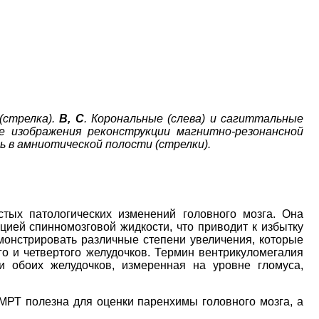
(стрелка).
B, C
. Корональные (слева) и сагиттальные
ые изображения реконструкции магнитно-резонансной
в амниотической полости (стрелки).
тых патологических изменений головного мозга. Она
ией спинномозговой жидкости, что приводит к избытку
монстрировать различные степени увеличения, которые
го и четвертого желудочков. Термин вентрикуломегалия
ли обоих желудочков, измеренная на уровне гломуса,
МРТ полезна для оценки паренхимы головного мозга, а