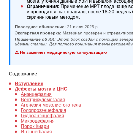
мозга, уточняя данные УЗИ и выявляя ассоции
Ограничения:
Применение МРТ плода чаще вс
и проводится, как правило, после 18-20 недел
скрининговым методом.
Последнее обновление:
21 июля 2025 р.
Экспертная проверка:
Материал проверен и отредактиров
Примечание об ИИ:
Этот блок создан с помощью генера
идеями статьи. Для полного понимания темы рекоменду
⚠️ Не заменяет медицинскую консультацию
Содержание
Вступление
Дефекты мозга и ЦНС
Анэнцефалия
Вентрикуломегалия
Агенезия мозолистого тела
Голопрозэнцефалия
Гидроанэнцефалия
Микроцефалия
Порок Киари
Инэнцефалия