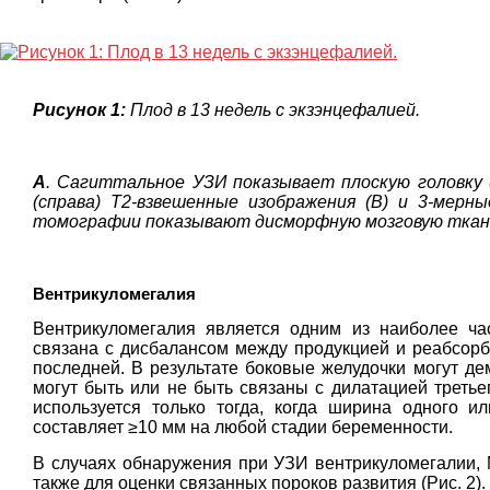
Рисунок 1:
Плод в 13 недель с экзэнцефалией.
А
. Сагиттальное УЗИ показывает плоскую головку 
(справа) T2-взвешенные изображения (B) и 3-мерн
томографии показывают дисморфную мозговую ткань 
Вентрикуломегалия
Вентрикуломегалия является одним из наиболее час
связана с дисбалансом между продукцией и реабсорбц
последней. В результате боковые желудочки могут де
могут быть или не быть связаны с дилатацией третье
используется только тогда, когда ширина одного и
составляет ≥10 мм на любой стадии беременности.
В случаях обнаружения при УЗИ вентрикуломегалии, 
также для оценки связанных пороков развития (Рис. 2).