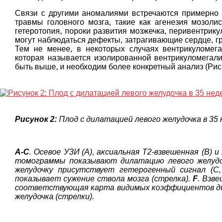
Связи с другими аномалиями встречаются примерно 
травмы головного мозга, такие как агенезия мозолис
гетеротопия, пороки развития мозжечка, перивентрику
могут наблюдаться дефекты, затрагивающие сердце, гру
Тем не менее, в некоторых случаях вентрикуломега
которая называется изолированной вентрикуломегали
быть выше, и необходим более конкретный анализ (Рис.
Рисунок 2:
Плод с дилатацией левого желудочка в 35 
А-С
. Осевое УЗИ (A), аксиальная T2-взвешенная (B) 
томограммы показывают дилатацию левого желудочк
желудочку присутствует гетерогенный сигнал (C,
показывает сужение ствола мозга (стрелка).
F
. Взв
соответствующая карта видимых коэффициентов диф
желудочка (стрелки).