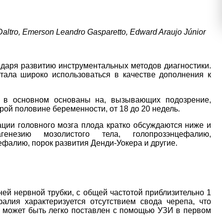
altro, Emerson Leandro Gasparetto, Edward Araujo Júnior
одаря развитию инструментальных методов диагностики.
ала широко использоваться в качестве дополнения к
а в основном основаны на, вызывающих подозрение,
рой половине беременности, от 18 до 20 недель.
ции головного мозга плода кратко обсуждаются ниже и
генезию мозолистого тела, голопрозэнцефалию,
фалию, порок развития Денди-Уокера и другие.
й нервной трубки, с общей частотой приблизительно 1
лия характеризуется отсутствием свода черепа, что
з может быть легко поставлен с помощью УЗИ в первом