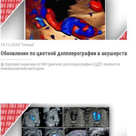
19.12.2024 "Статьи"
Обновление по цветной допплерографии в акушерстве
🤖 Краткий пересказ от ИИ Цветная допплерография (ЦДГ) является
неинвазивным методом...