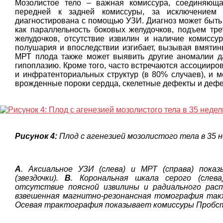
Мозолистое тело – важная комиссура, соединяюща
передней к задней комиссуры, за исключением 
диагностирована с помощью УЗИ. Диагноз может быть 
как параллельность боковых желудочков, подъем тре
желудочков, отсутствие извилин и наличие комиссур
полушария и впоследствии изгибает, вызывая вмятины
МРТ плода также может выявить другие аномалии да
гипоплазию. Кроме того, часто встречаются ассоцииро
и инфратенториальных структур (в 80% случаев), и 
врожденные пороки сердца, скелетные дефекты и дефе
Рисунок 4:
Плод с агенезией мозолистого тела в 35 н
A
. Аксиальное УЗИ (слева) и МРТ (справа) пока
(звездочки).
B
. Корональная шкала серого (слева
отсутствие поясной извилины и радиального расп
взвешенная магнитно-резонансная томография так
Осевая трактография показывает комиссуры Пробст