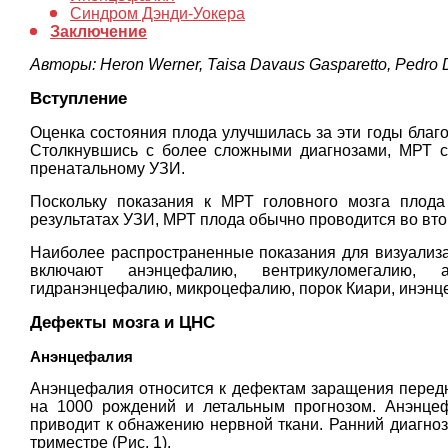
Синдром Дэнди-Уокера
Заключение
Авторы: Heron Werner, Taisa Davaus Gasparetto, Pedro D
Вступление
Оценка состояния плода улучшилась за эти годы благ
Столкнувшись с более сложными диагнозами, МРТ ст
пренатальному УЗИ.
Поскольку показания к МРТ головного мозга плод
результатах УЗИ, МРТ плода обычно проводится во вто
Наиболее распространенные показания для визуализа
включают анэнцефалию, вентрикуломегалию, а
гидранэнцефалию, микроцефалию, порок Киари, инэнце
Дефекты мозга и ЦНС
Анэнцефалия
Анэнцефалия относится к дефектам заращения передне
на 1000 рождений и летальным прогнозом. Анэнцефа
приводит к обнажению нервной ткани. Ранний диагно
триместре (Рис. 1).