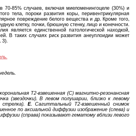
в 70-85% случаев, включая миеломенингоцеле (30%) и
того тела, пороки развития коры, перивентрикулярная
лярное повреждение белого вещества и др. Кроме того,
дную клетку, почки, брюшную стенку, лицо и конечности.
лия является единственной патологической находкой,
ей. В таких случаях риск развития анеуплоидии может
 3).
недель.
и корональная T2-взвешенная (C) магнитно-резонансная
а (звездочки). В левом полушарии, близко к левому
 стрелка).
E
. Сагиттальный T2-взвешенный снимок
ешенное по аксиальной диффузии изображение (слева) и
фузии (справа) показывают гематому вблизи левого