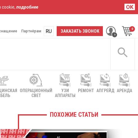
OK
 cookie,
подробнее
RU
UA
ЗАКАЗАТЬ ЗВОНОК
снащение
Партнёрам
ЦИНСКАЯ
ОПЕРАЦИОННЫЙ
УЗИ
РЕМОНТ
АПГРЕЙД
АРЕНДА
БЕЛЬ
СВЕТ
АППАРАТЫ
ПОХОЖИЕ СТАТЬИ