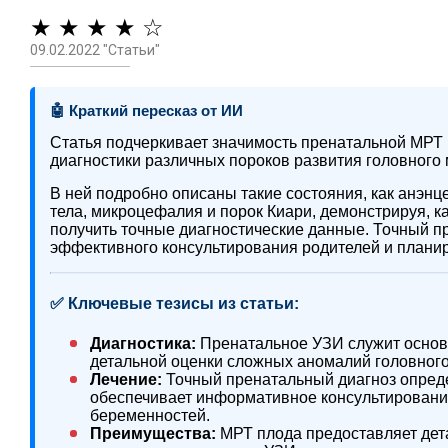
★ ★ ★ ★ ☆
09.02.2022 "Статьи"
🤖 Краткий пересказ от ИИ
Статья подчеркивает значимость пренатальной МРТ 
диагностики различных пороков развития головного
В ней подробно описаны такие состояния, как анэнц
тела, микроцефалия и порок Киари, демонстрируя, 
получить точные диагностические данные. Точный п
эффективного консультирования родителей и плани
✅ Ключевые тезисы из статьи:
Диагностика:
Пренатальное УЗИ служит осно
детальной оценки сложных аномалий головного
Лечение:
Точный пренатальный диагноз опреде
обеспечивает информативное консультировани
беременностей.
Преимущества:
МРТ плода предоставляет дет