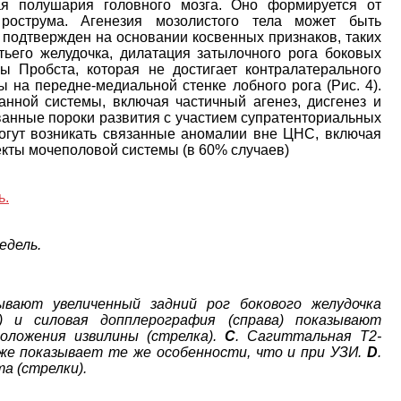
я полушария головного мозга. Оно формируется от
рострума. Агенезия мозолистого тела может быть
подтвержден на основании косвенных признаков, таких
тьего желудочка, дилатация затылочного рога боковых
ы Пробста, которая не достигает контралатерального
 на передне-медиальной стенке лобного рога (Рис. 4).
нной системы, включая частичный агенез, дисгенез и
ванные пороки развития с участием супратенториальных
могут возникать связанные аномалии вне ЦНС, включая
кты мочеполовой системы (в 60% случаев)
едель.
зывают увеличенный задний рог бокового желудочка
) и силовая допплерография (справа) показывают
оложения извилины (стрелка).
C
. Сагиттальная Т2-
же показывает те же особенности, что и при УЗИ.
D
.
а (стрелки).