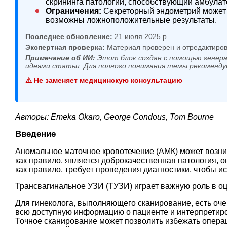
скрининга патологий, способствующий амбула
Ограничения:
Секреторный эндометрий может 
возможны ложноположительные результаты.
Последнее обновление:
21 июля 2025 р.
Экспертная проверка:
Материал проверен и отредактиров
Примечание об ИИ:
Этот блок создан с помощью генера
идеями статьи. Для полного понимания темы рекоменду
⚠️ Не заменяет медицинскую консультацию
Авторы: Emeka Okaro, George Condous, Tom Bourne
Введение
Аномальное маточное кровотечение (АМК) может возни
как правило, является доброкачественная патология, о
как правило, требует проведения диагностики, чтобы 
Трансвагинальное УЗИ (ТУЗИ) играет важную роль в о
Для гинеколога, выполняющего сканирование, есть оч
всю доступную информацию о пациенте и интерпретиро
Точное сканирование может позволить избежать опера