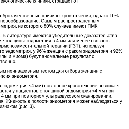
кологические клиники, страдают от
доброкачественные причины кровотечения; однако 10%
ое новообразование. Самым распространенным
метрия, из которого 80% случаев имеют ПМК.
. В литературе имеются убедительные доказательства
ие толщины эндометрия в 4 мм или менее связано с
ормонозаместительной терапии (ГЗТ), используя
го эндометрия, у 96% женщин с раком эндометрия и 92%
пы и миома) будут аномальные результат с
твенно.
ным неинвазивным тестом для отбора женщин с
опсия эндометрия.
 эндометрия <4 мм) повторное кровотечение возникает
чается у пациентов с толщиной эндометрия <4 мм при
 4 мм при повторном ультразвуковом сканировании,
я. Жидкость в полости эндометрия может наблюдаться у
знаком (рис. 3).