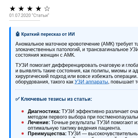
★ ★ ★ ★ ☆
01.07.2020 "Статьи"
🤖 Краткий пересказ от ИИ
Аномальное маточное кровотечение (АМК) требует т
злокачественных патологий, и трансвагинальное УЗ
состояния женщин с АМК.
ТУЗИ помогает дифференцировать очаговую и глоба
и выявлять такие состояния, как полипы, миомы и а
хирургический подход или вовсе избежать операции
оборудования, такого как
УЗИ аппараты
, повышает 
✅ Ключевые тезисы из статьи:
Диагностика:
ТУЗИ эффективно различает очаг
методом первого выбора при постменопаузаль
Лечение:
Точные результаты ТУЗИ помогают и
оптимальную тактику ведения пациента.
Преимущества:
ТУЗИ — высокочувствительны