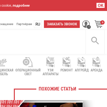
OK
 cookie,
подробнее
RU
UA
ЗАКАЗАТЬ ЗВОНОК
снащение
Партнёрам
ЦИНСКАЯ
ОПЕРАЦИОННЫЙ
УЗИ
РЕМОНТ
АПГРЕЙД
АРЕНДА
БЕЛЬ
СВЕТ
АППАРАТЫ
ПОХОЖИЕ СТАТЬИ