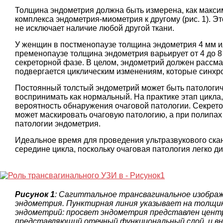
Толщина эндометрия должна быть измерена, как макси
комплекса эндометрия-миометрия к другому (рис. 1). Э
не исключает наличие любой другой ткани.
У женщин в постменопаузе толщина эндометрия 4 мм и
пременопаузе толщина эндометрия варьирует от 4 до 8
секреторной фазе. В целом, эндометрий должен рассма
подвергается циклическим изменениям, которые синхр
Постоянный толстый эндометрий может быть патологич
воспринимать как нормальный. На практике этап цикла,
вероятность обнаружения очаговой патологии. Секрето
может маскировать очаговую патологию, а при полипах
патологии эндометрия.
Идеальное время для проведения ультразвукового скан
середине цикла, поскольку очаговая патология легко
Рисунок 1
: Сагиттальное трансвагинальное изобра
эндометрия. Пунктирная линия указывает на толщи
эндометрий: просвет эндометрия представлен центра
представляющий отечный функциональный слой, и в