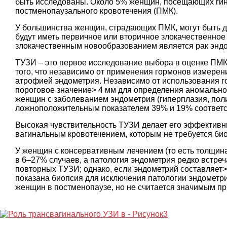
быть исследованы. Около 5% женщин, посещающих гине
постменопаузального кровотечения (ПМК).
У большинства женщин, страдающих ПМК, могут быть 
будут иметь первичное или вторичное злокачественн
злокачественным новообразованием является рак эндо
ТУЗИ – это первое исследование выбора в оценке ПМК
того, что независимо от применения гормонов измерен
атрофией эндометрия. Независимо от использования г
пороговое значение> 4 мм для определения аномально
женщин с заболеванием эндометрия (гиперплазия, поли
ложноположительным показателем 39% и 19% соответс
Высокая чувствительность ТУЗИ делает его эффектив
вагинальным кровотечением, которым не требуется би
У женщин с консервативным лечением (то есть толщина
в 6–27% случаев, а патология эндометрия редко встре
повторных ТУЗИ; однако, если эндометрий составляет>
показана биопсия для исключения патологии эндометри
женщин в постменопаузе, но не считается значимым при