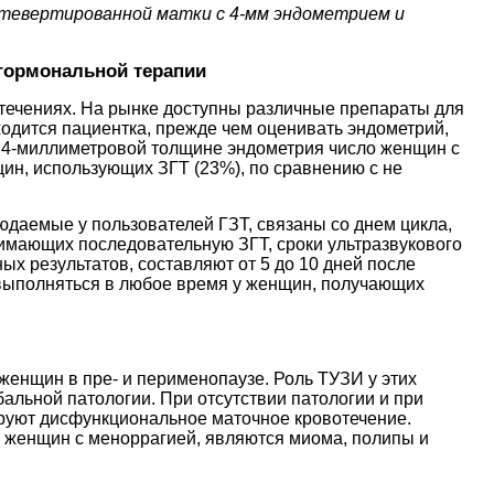
тевертированной матки с 4-мм эндометрием и
 гормональной терапии
течениях. На рынке доступны различные препараты для
ходится пациентка, прежде чем оценивать эндометрий,
и 4-миллиметровой толщине эндометрия число женщин с
н, использующих ЗГТ (23%), по сравнению с не
аемые у пользователей ГЗТ, связаны со днем ​​цикла,
нимающих последовательную ЗГТ, сроки ультразвукового
х результатов, составляют от 5 до 10 дней после
 выполняться в любое время у женщин, получающих
енщин в пре- и перименопаузе. Роль ТУЗИ у этих
альной патологии. При отсутствии патологии и при
руют дисфункциональное маточное кровотечение.
женщин с меноррагией, являются миома, полипы и