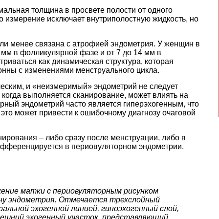
мальная толщина в просвете полости от одного
то измерение исключает внутриполостную жидкость, но
ли менее связана с атрофией эндометрия. У женщин в
 мм в фолликулярной фазе и от 7 до 14 мм в
триваться как динамическая структура, которая
онны с изменениями менструального цикла.
еским, и «неизмеримый» эндометрий не следует
 когда выполняется сканирование, может влиять на
рный эндометрий часто является гиперэхогенным, что
 это может привести к ошибочному диагнозу очаговой
ирования – либо сразу после менструации, либо в
 дифференцируется в периовуляторном эндометрии.
жение матки с периовуляторным рисунком
ну эндометрия. Отмечается трехслойный
льной эхогенной линией, гипоэхогенный слой,
нешний эхогенный участок, представляющий