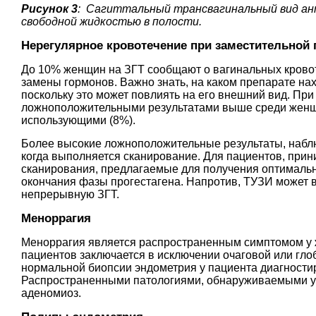
Рисунок 3
: Сагиттальный трансвагинальный вид ан
свободной жидкостью в полости.
Нерегулярное кровотечение при заместительной
До 10% женщин на ЗГТ сообщают о вагинальных крово
замены гормонов. Важно знать, на каком препарате на
поскольку это может повлиять на его внешний вид. Пр
ложноположительными результатами выше среди женщи
использующими (8%).
Более высокие ложноположительные результаты, наблюд
когда выполняется сканирование. Для пациентов, при
сканирования, предлагаемые для получения оптимальны
окончания фазы прогестагена. Напротив, ТУЗИ может
непрерывную ЗГТ.
Меноррагия
Меноррагия является распространенным симптомом у ж
пациентов заключается в исключении очаговой или глоб
нормальной биопсии эндометрия у пациента диагности
Распространенными патологиями, обнаруживаемыми у 
аденомиоз.