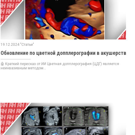
19.12.2024 "Статьи"
Обновление по цветной допплерографии в акушерстве
🤖 Краткий пересказ от ИИ Цветная допплерография (ЦДГ) является
неинвазивным методом...