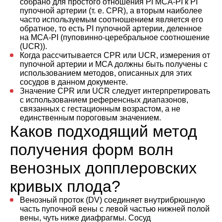
собрано для простого отношения PI MCA-PI к PI
пупочной артерии (т. е. CPR), а вторым наиболее
часто используемым соотношением является его
обратное, то есть PI пупочной артерии, деленное
на MCA-PI (пуповинно-церебральное соотношение
(UCR)).
Когда рассчитывается CPR или UCR, измерения от
пупочной артерии и MCA должны быть получены с
использованием методов, описанных для этих
сосудов в данном документе.
Значение CPR или UCR следует интерпретировать
с использованием референсных диапазонов,
связанных с гестационным возрастом, а не
единственным пороговым значением.
Каков подходящий метод
получения форм волн
венозных допплеровских
кривых плода?
Венозный проток (DV) соединяет внутрибрюшную
часть пупочной вены с левой частью нижней полой
вены, чуть ниже диафрагмы. Сосуд