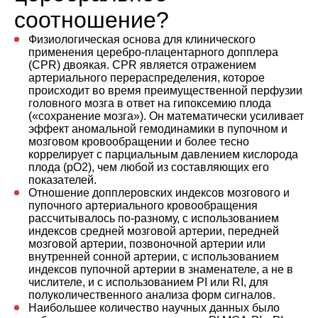
соотношение?
Физиологическая основа для клинического
применения церебро-плацентарного допплера
(CPR) двоякая. CPR является отражением
артериального перераспределения, которое
происходит во время преимущественной перфузии
головного мозга в ответ на гипоксемию плода
(«сохранение мозга»). Он математически усиливает
эффект аномальной гемодинамики в пупочном и
мозговом кровообращении и более тесно
коррелирует с парциальным давлением кислорода
плода (pO2), чем любой из составляющих его
показателей.
Отношение допплеровских индексов мозгового и
пупочного артериального кровообращения
рассчитывалось по-разному, с использованием
индексов средней мозговой артерии, передней
мозговой артерии, позвоночной артерии или
внутренней сонной артерии, с использованием
индексов пупочной артерии в знаменателе, а не в
числителе, и с использованием PI или RI, для
полуколичественного анализа форм сигналов.
Наибольшее количество научных данных было