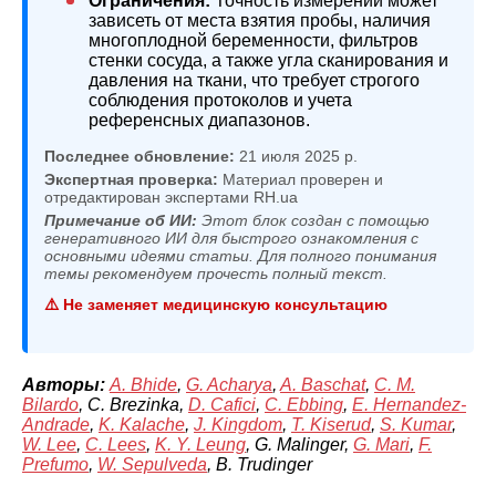
Ограничения:
Точность измерений может
зависеть от места взятия пробы, наличия
многоплодной беременности, фильтров
стенки сосуда, а также угла сканирования и
давления на ткани, что требует строгого
соблюдения протоколов и учета
референсных диапазонов.
Последнее обновление:
21 июля 2025 р.
Экспертная проверка:
Материал проверен и
отредактирован экспертами RH.ua
Примечание об ИИ:
Этот блок создан с помощью
генеративного ИИ для быстрого ознакомления с
основными идеями статьи. Для полного понимания
темы рекомендуем прочесть полный текст.
⚠️ Не заменяет медицинскую консультацию
Авторы:
A. Bhide
,
G. Acharya
,
A. Baschat
,
C. M.
Bilardo
, C. Brezinka,
D. Cafici
,
C. Ebbing
,
E. Hernandez-
Andrade
,
K. Kalache
,
J. Kingdom
,
T. Kiserud
,
S. Kumar
,
W. Lee
,
C. Lees
,
K. Y. Leung
, G. Malinger,
G. Mari
,
F.
Prefumo
,
W. Sepulveda
, B. Trudinger