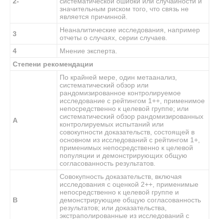
2-
систематической ошибки или случайности и
значительным риском того, что связь не
является причинной.
Неаналитические исследования, например
3
отчеты о случаях, серии случаев.
4
Мнение эксперта.
Степени рекомендации
По крайней мере, один метаанализ,
систематический обзор или
рандомизированное контролируемое
исследование с рейтингом 1++, применимое
непосредственно к целевой группе; или
систематический обзор рандомизированных
A
контролируемых испытаний или
совокупности доказательств, состоящей в
основном из исследований с рейтингом 1+,
применимых непосредственно к целевой
популяции и демонстрирующих общую
согласованность результатов.
Совокупность доказательств, включая
исследования с оценкой 2++, применимые
непосредственно к целевой группе и
B
демонстрирующие общую согласованность
результатов; или доказательства,
экстраполированные из исследований с