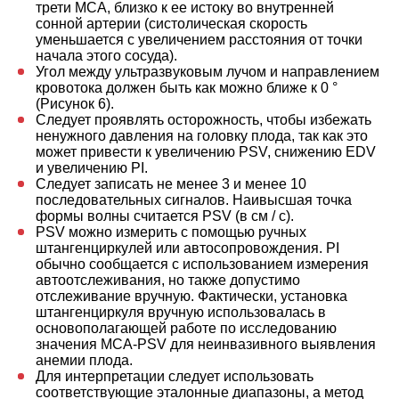
трети MCA, близко к ее истоку во внутренней
сонной артерии (систолическая скорость
уменьшается с увеличением расстояния от точки
начала этого сосуда).
Угол между ультразвуковым лучом и направлением
кровотока должен быть как можно ближе к 0 °
(Рисунок 6).
Следует проявлять осторожность, чтобы избежать
ненужного давления на головку плода, так как это
может привести к увеличению PSV, снижению EDV
и увеличению PI.
Следует записать не менее 3 и менее 10
последовательных сигналов. Наивысшая точка
формы волны считается PSV (в см / с).
PSV можно измерить с помощью ручных
штангенциркулей или автосопровождения. PI
обычно сообщается с использованием измерения
автоотслеживания, но также допустимо
отслеживание вручную. Фактически, установка
штангенциркуля вручную использовалась в
основополагающей работе по исследованию
значения MCA-PSV для неинвазивного выявления
анемии плода.
Для интерпретации следует использовать
соответствующие эталонные диапазоны, а метод