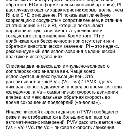
обратного EDV в форме волны пупочной артерии), PI
дает лучшую оценку характеристик формы волны, чем
RI или S / D отношение. PI показывает линейную
корреляцию с сосудистым сопротивлением, в отличие
от отношения S / D и RI, которые показывают
параболическую зависимость с увеличением
сосудистого сопротивления. Кроме того, PI не
приближается к бесконечности при отсутствии или
обратном диастолическом значении. PI – это индекс,
рекомендуемый для использования в клинической
практике и исследованиях.
Описаны два индекса для импульсно-волнового
допплеровского анализа вен. Чаще всего
используется индекс пульсации вен. Это
рассчитывается как PIV = (Vs – Va) / TAMX, где Vs –
пиковая скорость движения вперед во время систолы
желудочков, а Va – самая низкая скорость движения
вперед или максимальная обратная скорость во
время сокращения предсердий («а-волна»).
Индекс пиковой скорости для вен (PVIV) сообщается
реже и не отображается в большинстве пакетов
автоматических измерений. PVIV рассчитывается как
(Vs – Va) / Vd, где Vd – пиковая скорость движения