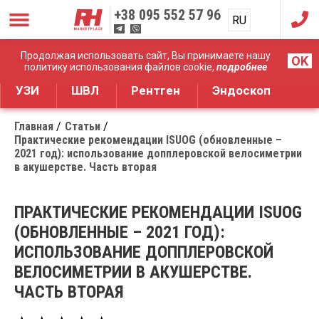
+38
095 552 57 96
RU
UA
Дистрибуция медицинского оборудования
Продолжая использовать сайт, Вы принимаете нашу
OK
политику использования файлов cookie,
подробнее
УЗИ
ШВЛ
Рентген
Эндоскоп
Главная
Статьи
Практические рекомендации ISUOG (обновленные –
2021 год): использование допплеровской велосиметрии
в акушерстве. Часть вторая
ПРАКТИЧЕСКИЕ РЕКОМЕНДАЦИИ ISUOG
(ОБНОВЛЕННЫЕ – 2021 ГОД):
ИСПОЛЬЗОВАНИЕ ДОППЛЕРОВСКОЙ
ВЕЛОСИМЕТРИИ В АКУШЕРСТВЕ.
ЧАСТЬ ВТОРАЯ