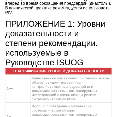
вперед во время сокращения предсердий (диастолы).
В клинической практике рекомендуется использовать
PIV.
ПРИЛОЖЕНИЕ 1: Уровни
доказательности и
степени рекомендации,
используемые в
Руководстве ISUOG
КЛАССИФИКАЦИЯ УРОВНЕЙ ДОКАЗАТЕЛЬНОСТИ
Качественный метаанализ, систематические
обзоры рандомизированных
контролируемых исследований или
1++
рандомизированных контролируемых
исследований с очень низким риском
систематической ошибки.
Хорошо проведенный метаанализ,
систематические обзоры
рандомизированных контролируемых
1+