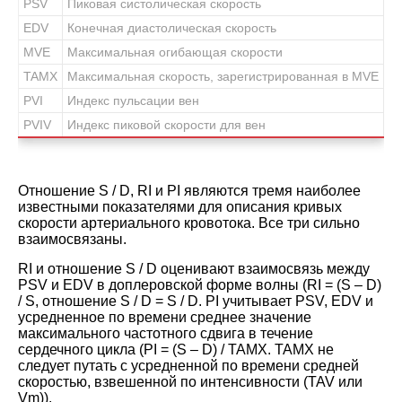
PSV
Пиковая систолическая скорость
EDV
Конечная диастолическая скорость
MVE
Максимальная огибающая скорости
TAMX
Максимальная скорость, зарегистрированная в MVE
PVI
Индекс пульсации вен
PVIV
Индекс пиковой скорости для вен
Отношение S / D, RI и PI являются тремя наиболее
известными показателями для описания кривых
скорости артериального кровотока. Все три сильно
взаимосвязаны.
RI и отношение S / D оценивают взаимосвязь между
PSV и EDV в доплеровской форме волны (RI = (S – D)
/ S, отношение S / D = S / D. PI учитывает PSV, EDV и
усредненное по времени среднее значение
максимального частотного сдвига в течение
сердечного цикла (PI = (S – D) / TAMX. TAMX не
следует путать с усредненной по времени средней
скоростью, взвешенной по интенсивности (TAV или
Vm)).