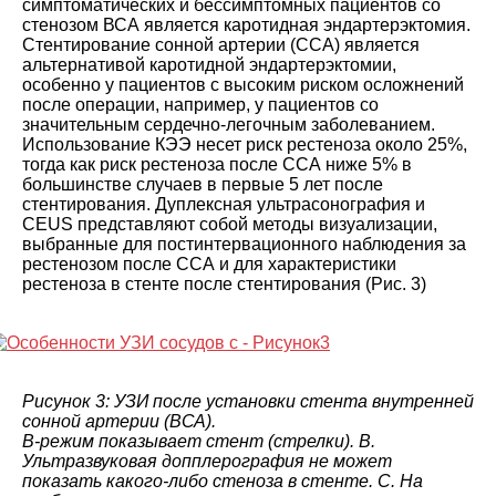
симптоматических и бессимптомных пациентов со
стенозом ВСА является каротидная эндартерэктомия.
Стентирование сонной артерии (CСА) является
альтернативой каротидной эндартерэктомии,
особенно у пациентов с высоким риском осложнений
после операции, например, у пациентов со
значительным сердечно-легочным заболеванием.
Использование КЭЭ несет риск рестеноза около 25%,
тогда как риск рестеноза после ССА ниже 5% в
большинстве случаев в первые 5 лет после
стентирования. Дуплексная ультрасонография и
CEUS представляют собой методы визуализации,
выбранные для постинтервационного наблюдения за
рестенозом после CСА и для характеристики
рестеноза в стенте после стентирования (Рис. 3)
Рисунок 3: УЗИ после установки стента внутренней
сонной артерии (ВСА).
B-режим показывает стент (стрелки). B.
Ультразвуковая допплерография не может
показать какого-либо стеноза в стенте. C. На