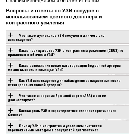
с нашим менеджером и он ответит на них.
Вопросы и ответы по УЗИ сосудов с
использованием цветного допплера и
контрастного усиления
Что такое дуплексное УЗИ сосудов и для чего оно
используется?
Какие преимущества УЗИ с контрастным усилением (CEUS) по
ОБОРУДОВАНИЕ С
сравнению с обычным УЗИ?
ЭТОЙ
Какие осложнения после катетеризации бедренной артерии
можно выявить с помощью УЗИ?
ТЕХНОЛОГИЕЙ
Как УЗИ используется для наблюдения за пациентами после
стентирования сонной артерии?
Что такое аневризма брюшной аорты (АБА) и как ее
SIEMENS ACUSON
RA Z20
SAMSUNG HERA W
диагностируют?
SEQUOIA
аказ
Под заказ
Под заказ
Какова роль УЗИ в характеристике атеросклеротических
бляшек?
Почему УЗИ с контрастным усилением считается
перспективным методом в сосудистой диагностике?