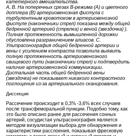
катетерного вмешательства.
A, B. На поперечных срезах B-режима (A) и цветного
допплера (B) артериовенозная фистула с
турбулентным кровотоком в артериовенозной
фистуле (наконечники стрел) показана между общей
бедренной артерией (стрелка) и веной (звездочка) ).
Полная протяженность вымышленной дорожки
обусловлена разграничением алиасов. C.
Ультрасонография общей бедренной артерии и
вены с усилением контраста позволила выявить
полную протяженность артериовенозного
свищевого пути (наконечники стрел) и подтвердить
наличие артериовенозной коммуникации.
Дистальная часть общей бедренной вены
(звездочка) не показывает никакого контрастного
поглощения из-за артериального сканирования.
Диссекция
Рассечение происходит в 0,3% -3,6% всех случаев
после трансфеморальной пункции. Подобно тому, как
это было описано ранее для рассечения сонных
артерий, сосудистая ультрасонография является
методом визуализации выбора для обнаружения и
характеристики расслоения, показывая фресковую