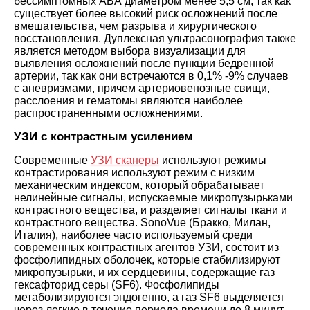
бессимптомных АБА диаметром менее 5,5 см, так как
существует более высокий риск осложнений после
вмешательства, чем разрыва и хирургического
восстановления. Дуплексная ультрасонография также
является методом выбора визуализации для
выявления осложнений после пункции бедренной
артерии, так как они встречаются в 0,1% -9% случаев
с аневризмами, причем артериовенозные свищи,
расслоения и гематомы являются наиболее
распространенными осложнениями.
УЗИ с контрастным усилением
Современные
УЗИ сканеры
используют режимы
контрастирования используют режим с низким
механическим индексом, который обрабатывает
нелинейные сигналы, испускаемые микропузырьками
контрастного вещества, и разделяет сигналы ткани и
контрастного вещества. SonoVue (Бракко, Милан,
Италия), наиболее часто используемый среди
современных контрастных агентов УЗИ, состоит из
фосфолипидных оболочек, которые стабилизируют
микропузырьки, и их сердцевины, содержащие газ
гексафторид серы (SF6). Фосфолипиды
метаболизируются эндогенно, а газ SF6 выделяется
через легкие в течение периода времени до 8 минут.