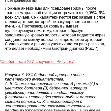
Псевдоаневризмы
Ложные аневризмы или псевдоаневризмы после
трансфеморальной пункции встречаются в 0,05% -9%
всех случаев. Они характеризуются как разрыв в слое
стенки артерии, который не закупоривается после
пункции. Протекающая кровь вызывает
пульсирующую гематому, которая образует
заполненную кровью полость, которая подается через
соединение между полостью и проколотой артерией.
С увеличением размера увеличивается риск разрыва,
что делает необходимым быстрый диагноз (Рис. 7)
Рисунок 7: УЗИ бедренной артерии после
катетерного вмешательства.
A, B. Снимки поперечного сечения B-режима (A) и
цветного допплера (B) бедренной артерии
(звездочки) определяют псевдоаневризму
(наконечники стрел) без какого-либо заметного
сигнала потока. C. Ультрасонография с
контрастированием показывает частичную
перфузию (стрелка) псевдоаневризмы, в то время