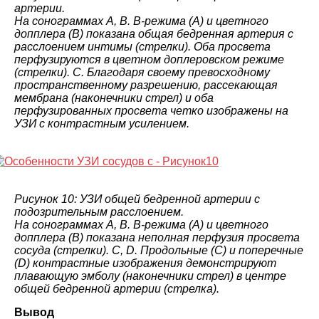
артерии.
На сонограммах A, B. B-режима (A) и цветного
допплера (B) показана общая бедренная артерия с
расслоением интимы (стрелки). Оба просвета
перфузируются в цветном доплеровском режиме
(стрелки). C. Благодаря своему превосходному
пространственному разрешению, рассекающая
мембрана (наконечники стрел) и оба
перфузированных просвета четко изображены на
УЗИ с контрастным усилением.
Рисунок 10: УЗИ общей бедренной артерии с
подозрительным расслоением.
На сонограммах A, B. B-режима (A) и цветного
допплера (B) показана неполная перфузия просвета
сосуда (стрелки). C, D. Продольные (C) и поперечные
(D) контрастные изображения демонстрируют
плавающую эмболу (наконечники стрел) в центре
общей бедренной артерии (стрелка).
Вывод