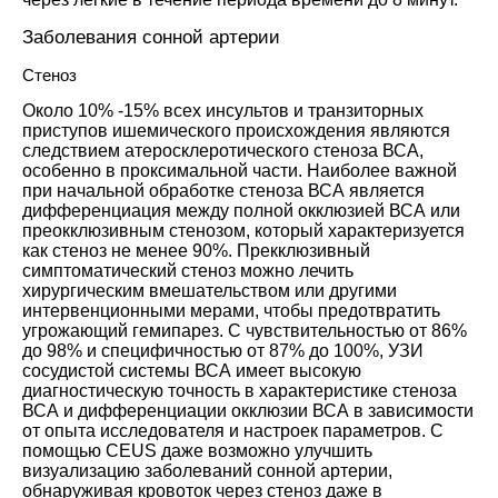
Заболевания сонной артерии
Стеноз
Около 10% -15% всех инсультов и транзиторных
приступов ишемического происхождения являются
следствием атеросклеротического стеноза ВСА,
особенно в проксимальной части. Наиболее важной
при начальной обработке стеноза ВСА является
дифференциация между полной окклюзией ВСА или
преокклюзивным стенозом, который характеризуется
как стеноз не менее 90%. Прекклюзивный
симптоматический стеноз можно лечить
хирургическим вмешательством или другими
интервенционными мерами, чтобы предотвратить
угрожающий гемипарез. С чувствительностью от 86%
до 98% и специфичностью от 87% до 100%, УЗИ
сосудистой системы ВСА имеет высокую
диагностическую точность в характеристике стеноза
ВСА и дифференциации окклюзии ВСА в зависимости
от опыта исследователя и настроек параметров. С
помощью CEUS даже возможно улучшить
визуализацию заболеваний сонной артерии,
обнаруживая кровоток через стеноз даже в