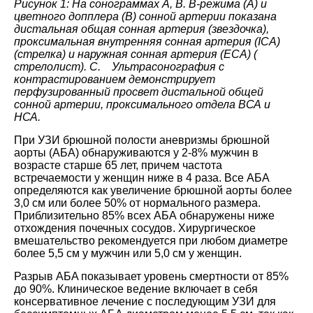
Рисунок 1: На сонограммах A, B. B-режима (A) и
цветного допплера (B) сонной артерии показана
дистальная общая сонная артерия (звездочка),
проксимальная внутренняя сонная артерия (ICA)
(стрелка) и наружная сонная артерия (ECA) (
стрелолист). C. Ультрасонография с
контрастированием демонстрирует
перфузированный просвет дистальной общей
сонной артерии, проксимального отдела ВСА и
НСА.
При УЗИ брюшной полости аневризмы брюшной
аорты (АБА) обнаруживаются у 2-8% мужчин в
возрасте старше 65 лет, причем частота
встречаемости у женщин ниже в 4 раза. Все АБА
определяются как увеличение брюшной аорты более
3,0 см или более 50% от нормального размера.
Приблизительно 85% всех АБА обнаружены ниже
отхождения почечных сосудов. Хирургическое
вмешательство рекомендуется при любом диаметре
более 5,5 см у мужчин или 5,0 см у женщин.
Разрыв AБA показывает уровень смертности от 85%
до 90%. Клиническое ведение включает в себя
консервативное лечение с последующим УЗИ для