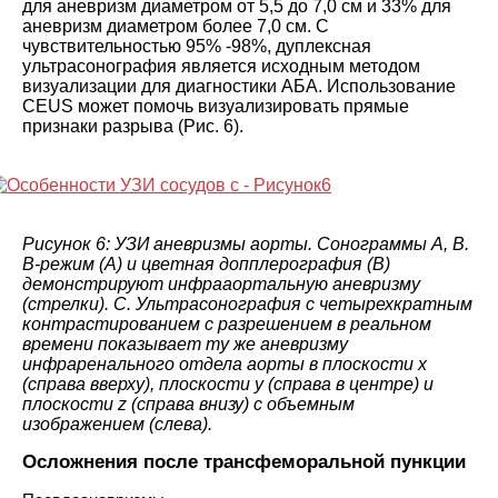
для аневризм диаметром от 5,5 до 7,0 см и 33% для
аневризм диаметром более 7,0 см. С
чувствительностью 95% -98%, дуплексная
ультрасонография является исходным методом
визуализации для диагностики АБА. Использование
CEUS может помочь визуализировать прямые
признаки разрыва (Рис. 6).
Рисунок 6: УЗИ аневризмы аорты. Сонограммы A, B.
B-режим (A) и цветная допплерография (B)
демонстрируют инфрааортальную аневризму
(стрелки). C. Ультрасонография с четырехкратным
контрастированием с разрешением в реальном
времени показывает ту же аневризму
инфраренального отдела аорты в плоскости x
(справа вверху), плоскости y (справа в центре) и
плоскости z (справа внизу) с объемным
изображением (слева).
Осложнения после трансфеморальной пункции