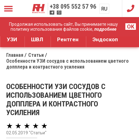
+38
095 552 57 96
RU
UA
Дистрибуция медицинского оборудования
Продолжая использовать сайт, Вы принимаете нашу
OK
политику использования файлов cookie,
подробнее
УЗИ
ШВЛ
Рентген
Эндоскоп
Главная
Статьи
Особенности УЗИ сосудов с использованием цветного
допплера и контрастного усиления
ОСОБЕННОСТИ УЗИ СОСУДОВ С
ИСПОЛЬЗОВАНИЕМ ЦВЕТНОГО
ДОППЛЕРА И КОНТРАСТНОГО
УСИЛЕНИЯ
★ ★ ★ ★ ★
02.05.2019 "Статьи"