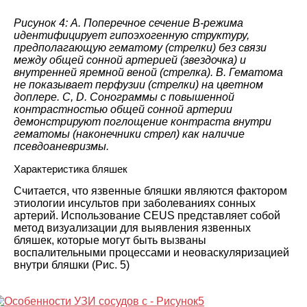
Рисунок 4: A. Поперечное сечение B-режима
идентифицирует гипоэхогенную структуру,
предполагающую гематому (стрелки) без связи
между общей сонной артерией (звездочка) и
внутренней яремной веной (стрелка). B. Гематома
не показывает перфузии (стрелки) на цветном
доплере. C, D. Сонограммы с повышенной
контрастностью общей сонной артерии
демонстрируют поглощение контраста внутри
гематомы (наконечники стрел) как наличие
псевдоаневризмы.
Характеристика бляшек
Считается, что язвенные бляшки являются фактором
этиологии инсультов при заболеваниях сонных
артерий. Использование CEUS представляет собой
метод визуализации для выявления язвенных
бляшек, которые могут быть вызваны
воспалительными процессами и неоваскуляризацией
внутри бляшки (Рис. 5)