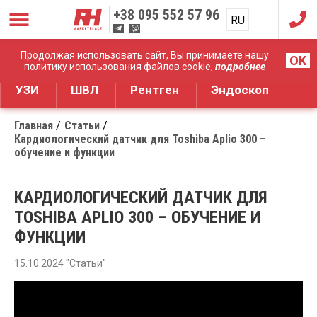
+38
095 552 57 96
RU
UA
Дистрибуция медицинского оборудования
Продолжая использовать сайт, Вы принимаете нашу
OK
политику использования файлов cookie,
подробнее
УЗИ
ШВЛ
Рентген
Эндоскоп
Главная
Статьи
Кардиологический датчик для Toshiba Aplio 300 –
обучение и функции
КАРДИОЛОГИЧЕСКИЙ ДАТЧИК ДЛЯ
TOSHIBA APLIO 300 – ОБУЧЕНИЕ И
ФУНКЦИИ
15.10.2024 "Статьи"