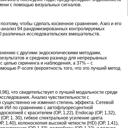
мени с помощью визуальных сигналов.
оэтому, чтобы сделать косвенное сравнение, Азиз и его
та-анализ 94 рандомизированных контролируемых
0 различных исследовательских вмешательств.
внению с другими эндоскопическими методами,
результатов и среднюю разницу для непрерывных
с целью скрининга и наблюдения, а 37% – с
мощью P-score (вероятность того, что это лучший метод
,96), что свидетельствует о лучшей модальности среди
исследования. Анализ чувствительности с
существенно не изменил степень эффекта. Сетевой
ля ИИ по сравнению с автофлуоресцентной
доскопией с красителем (ОР, 1,22), Endocap (ОР, 1,32),
s (ОР, 1. 30), гибкое спектральное усиление цвета
Р, 1.40), колоноскопия высокой четкости (HD) (ОР, 1.41),