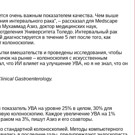
ется очень важным показателем качества. Чем выше
ния интервального рака”, – рассказал для Medscape
 Мухаммад Азиз, доктор медицинских наук,
 отделения Университета Толедо. Интервальный рак
 диагностируется в течение 5 лет после того, как
т колоноскопии.
тки вмешательств и проведены исследования, чтобы
овичок на рынке – колоноскопия с искусственным
л, что ИИ влияет на улучшение УВА, но я не знал, что он
linical Gastroenterology.
показатель УВА на уровне 25% в целом, 30% для
овую колоноскопию. Каждое увеличение УВА на 1%
аком на 3%, пишут Азиз и его соавторы.
со стандартной колоноскопией. Методы компьютерного
явились в последние годы, предупреждают эндоскописта