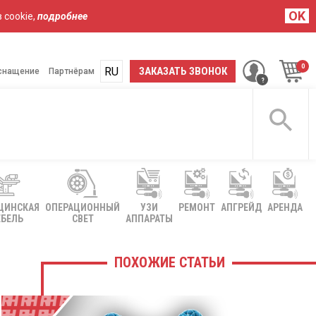
OK
 cookie,
подробнее
RU
UA
ЗАКАЗАТЬ ЗВОНОК
снащение
Партнёрам
ЦИНСКАЯ
ОПЕРАЦИОННЫЙ
УЗИ
РЕМОНТ
АПГРЕЙД
АРЕНДА
БЕЛЬ
СВЕТ
АППАРАТЫ
ПОХОЖИЕ СТАТЬИ