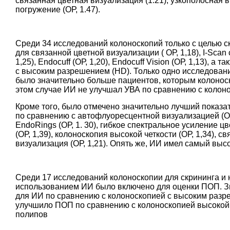
связанная цветная визуализация (1.21), узкополосная ви
погружение (ОР, 1.47).
Среди 34 исследований колоноскопий только с целью 
для связанной цветной визуализации ( ОР, 1,18), I-Sca
1,25), Endocuff (ОР, 1,20), Endocuff Vision (ОР, 1,13), 
с высоким разрешением (HD). Только одно исследование
было значительно больше пациентов, которым колонос
этом случае ИИ не улучшал УВА по сравнению с колоно
Кроме того, было отмечено значительно лучший показ
по сравнению с автофлуоресцентной визуализацией (ОР, 1,
EndoRings (ОР, 1. 30), гибкое спектральное усиление цв
(ОР, 1,39), колоноскопия высокой четкости (ОР, 1,34), с
визуализация (ОР, 1,21). Опять же, ИИ имел самый высо
Среди 17 исследований колоноскопии для скрининга и 
использованием ИИ было включено для оценки ПОП. З
для ИИ по сравнению с колоноскопией с высоким разре
улучшило ПОП по сравнению с колоноскопией высокой 
полипов