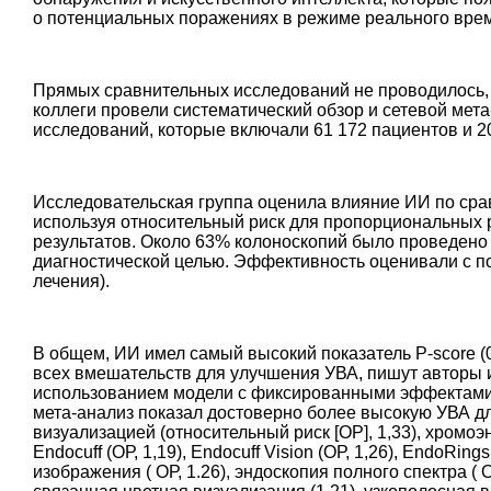
о потенциальных поражениях в режиме реального вре
Прямых сравнительных исследований не проводилось, п
коллеги провели систематический обзор и сетевой ме
исследований, которые включали 61 172 пациентов и 2
Исследовательская группа оценила влияние ИИ по сра
используя относительный риск для пропорциональных 
результатов. Около 63% колоноскопий было проведено 
диагностической целью. Эффективность оценивали с по
лечения).
В общем, ИИ имел самый высокий показатель P-score (0
всех вмешательств для улучшения УВА, пишут авторы 
использованием модели с фиксированными эффектами 
мета-анализ показал достоверно более высокую УВА д
визуализацией (относительный риск [ОР], 1,33), хромоэн
Endocuff (ОР, 1,19), Endocuff Vision (ОР, 1,26), EndoRing
изображения ( ОР, 1.26), эндоскопия полного спектра ( О