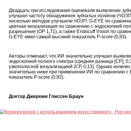
Двадцать три исследования оценивали выявление зубч
улучшил частоту обнаружения зубчатых полипов (ЧОЗП
несколько методов улучшили ЧОЗП: G-EYE по сравнению
цветная визуализация по сравнению с эндоскопией полн
разрешения (ОР 1,71), а также Endocuff Vision по срав
G-EYE имел самый высокий показатель P-score (0,93).
Авторы отмечают, что ИИ значительно улучшил выявле
эндоскопией полного спектра (средняя разница [СР], 0,3
узкополосной визуализацией (СР, 0,13). Однако колич
значительно ниже при применении ИИ по сравнению с E
показатель P-score (0,92).
Доктор Джереми Глиссен Браун