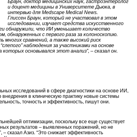
Браун, доктор медицинских наук, гастроэнтеролог
и доцент медицины в Университете Дьюка, в
интервью для Medscape Medical News.
Глиссен Браун, который не участвовал в этом
исследовании, изучает средства искусственного
еги обнаружили, что ИИ уменьшает количество
м, обнаруженных с первого раза за колоноскопию.
 многих сравнений, а также высокий риск
“слепого” наблюдения за участниками на основе
 которых основывался этот анализ”, – сказал он.
льных исследований в сфере диагностики на основе ИИ,
го внедрения в клиническую практику новые системы
льность, точность и эффективность, пишут они.
альнейшей оптимизации, поскольку все еще существует
ных результатов – выявленных поражений, но не
, – сказал Азиз. “Это снижает эффективность