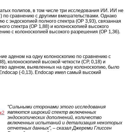
атых полипов, в том числе три исследования ИИ. ИИ не
) по сравнению с другими вмешательствами. Однако
 с эндоскопией полного спектра (ОР 3,93), связанная
ого спектра (ОР 1,88) и колоноскопией высокого
нению с колоноскопией высокого разрешения (ОР 1,36).
ние аденом на одну колоноскопию по сравнению с
8), колоноскопией высокой четкости (СР, 0,18) и
ество аденом, выявленных на одну колоноскопию, было
ndocap (-0,13). Endocap имел самый высокий
“Сильными сторонами этого исследования
являются широкий спектр включенных
эндоскопических дополнений, количество
включенных испытаний и детализация некоторых
отчетных данных”, – сказал Джереми Глиссен