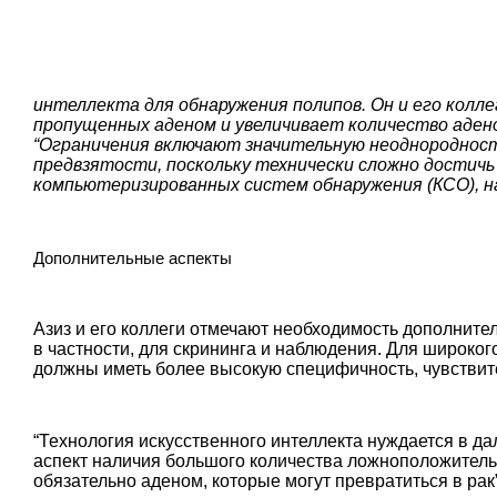
интеллекта для обнаружения полипов. Он и его колл
пропущенных аденом и увеличивает количество адено
“Ограничения включают значительную неоднородность
предвзятости, поскольку технически сложно достичь 
компьютеризированных систем обнаружения (КСО), на
Дополнительные аспекты
Азиз и его коллеги отмечают необходимость дополните
в частности, для скрининга и наблюдения. Для широко
должны иметь более высокую специфичность, чувствите
“Технология искусственного интеллекта нуждается в д
аспект наличия большого количества ложноположитель
обязательно аденом, которые могут превратиться в рак”