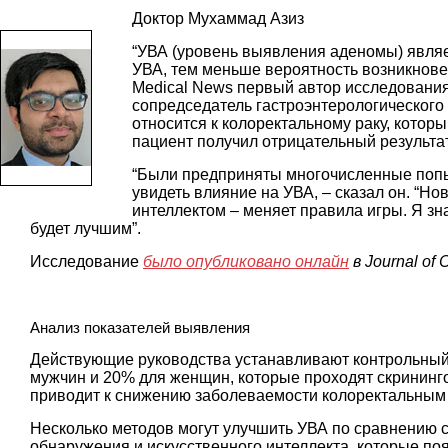
Доктор Мухаммад Азиз
“УВА (уровень выявления аденомы) явля
УВА, тем меньше вероятность возникнове
Medical News первый автор исследования
сопредседатель гастроэнтерологического
относится к колоректальному раку, который
пациент получил отрицательный результа
“Были предприняты многочисленные попы
увидеть влияние на УВА, – сказал он. “Н
интеллектом – меняет правила игры. Я зна
будет лучшим”.
Исследование
было опубликовано онлайн
в Journal of C
Анализ показателей выявления
Действующие руководства устанавливают контрольный 
мужчин и 20% для женщин, которые проходят скрининг
приводит к снижению заболеваемости колоректальным р
Несколько методов могут улучшить УВА по сравнению 
обнаружения и искусственного интеллекта, которые по