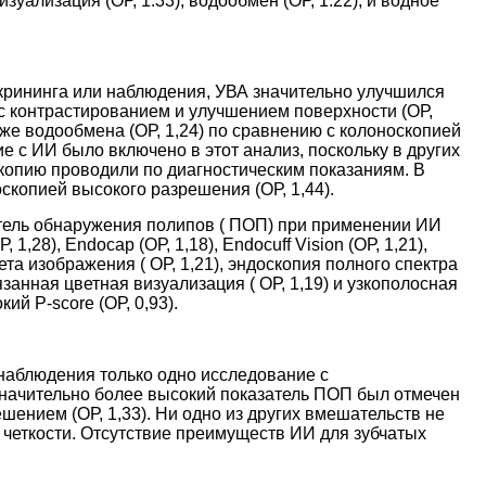
зуализация (ОР, 1.33), водообмен (ОР, 1.22), и водное
скрининга или наблюдения, УВА значительно улучшился
n с контрастированием и улучшением поверхности (ОР,
а также водообмена (ОР, 1,24) по сравнению с колоноскопией
 с ИИ было включено в этот анализ, поскольку в других
копию проводили по диагностическим показаниям. В
скопией высокого разрешения (ОР, 1,44).
атель обнаружения полипов ( ПОП) при применении ИИ
28), Endocap (ОР, 1,18), Endocuff Vision (ОР, 1,21),
ета изображения ( ОР, 1,21), эндоскопия полного спектра
вязанная цветная визуализация ( ОР, 1,19) и узкополосная
кий P-score (ОР, 0,93
).
наблюдения только одно исследование с
начительно более высокий показатель ПОП был отмечен
шением (ОР, 1,33). Ни одно из других вмешательств не
четкости. Отсутствие преимуществ ИИ для зубчатых