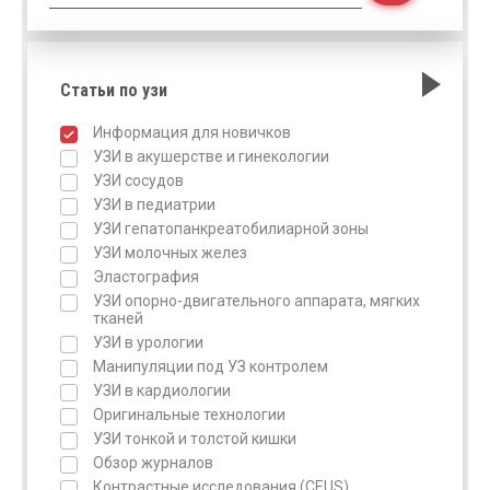
Статьи по узи
Информация для новичков
УЗИ в акушерстве и гинекологии
УЗИ сосудов
УЗИ в педиатрии
УЗИ гепатопанкреатобилиарной зоны
УЗИ молочных желез
Эластография
УЗИ опорно-двигательного аппарата, мягких
тканей
УЗИ в урологии
Манипуляции под УЗ контролем
УЗИ в кардиологии
Оригинальные технологии
УЗИ тонкой и толстой кишки
Обзор журналов
Контрастные исследования (CEUS)