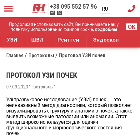
+38
095 552 57 96
RU
UA
Дистрибуция медицинского оборудования
Продолжая использовать сайт, Вы принимаете нашу
OK
политику использования файлов cookie,
подробнее
УЗИ
ШВЛ
Рентген
Эндоскоп
Главная
Протоколы
Протокол УЗИ почек
ПРОТОКОЛ УЗИ ПОЧЕК
07.09.2023 "Протоколы"
Ультразвуковое исследование (УЗИ) почек — это
неинвазивный метод диагностики, который позволяет
визуализировать структуру и анатомию почек, а также
выявить возможные патологии или аномалии. Этот
метод широко используется для оценки
функционального и морфологического состояния
почек.